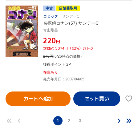
中古
店舗受取可
コミック
サンデーC
名探偵コナン(57) サンデーC
青山剛昌
¥220
円
定価より374円（62%）おトク
275
円
(6/26時点の価格)
獲得ポイント 2P
在庫あり
発売年月日：2007/04/05
カートへ追加
1
2
3