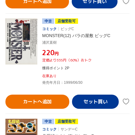
カートへ追加
中古
店舗受取可
コミック
ビッグC
MONSTER(12) バラの屋敷 ビッグC
浦沢直樹
¥220
円
定価より335円（60%）おトク
獲得ポイント 2P
在庫あり
発売年月日：1999/06/30
カートへ追加
中古
店舗受取可
コミック
サンデーC