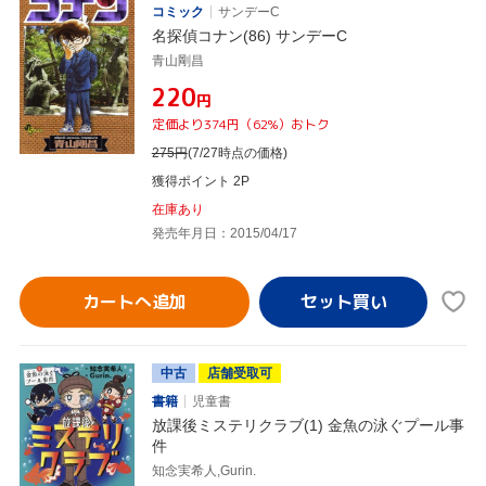
コミック
サンデーC
名探偵コナン(86) サンデーC
青山剛昌
¥220
円
定価より374円（62%）おトク
275
円
(7/27時点の価格)
獲得ポイント 2P
在庫あり
発売年月日：2015/04/17
カートへ追加
中古
店舗受取可
書籍
児童書
放課後ミステリクラブ(1) 金魚の泳ぐプール事
件
知念実希人,Gurin.