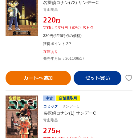
名探偵コナン(72) サンデーC
青山剛昌
¥220
円
定価より374円（62%）おトク
330
円
(6/26時点の価格)
獲得ポイント 2P
在庫あり
発売年月日：2011/06/17
カートへ追加
中古
店舗受取可
コミック
サンデーC
名探偵コナン(1) サンデーC
青山剛昌
¥275
円