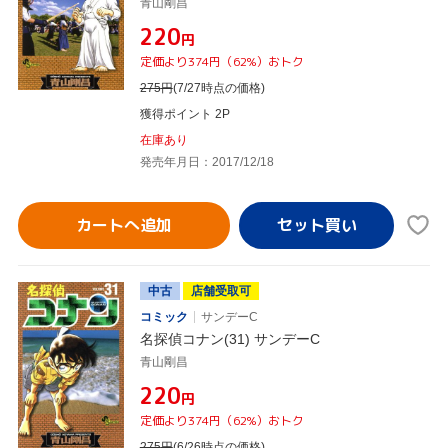
青山剛昌
¥220
円
定価より374円（62%）おトク
275
円
(7/27時点の価格)
獲得ポイント 2P
在庫あり
発売年月日：2017/12/18
カートへ追加
中古
店舗受取可
コミック
サンデーC
名探偵コナン(31) サンデーC
青山剛昌
¥220
円
定価より374円（62%）おトク
275
円
(6/26時点の価格)