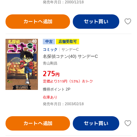
発売年月日：2000/12/18
カートへ追加
中古
店舗受取可
コミック
サンデーC
名探偵コナン(40) サンデーC
青山剛昌
¥275
円
定価より319円（53%）おトク
獲得ポイント 2P
在庫あり
発売年月日：2003/02/18
カートへ追加