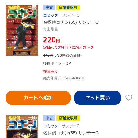
中古
店舗受取可
コミック
サンデーC
名探偵コナン(65) サンデーC
青山剛昌
¥220
円
定価より374円（62%）おトク
440
円
(6/26時点の価格)
獲得ポイント 2P
在庫あり
発売年月日：2009/08/18
カートへ追加
中古
店舗受取可
コミック
サンデーC
名探偵コナン(55) サンデーC