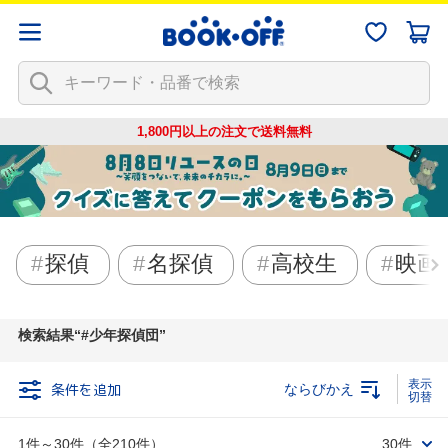
1,800円以上の注文で
送料無料
探偵
名探偵
高校生
映画
検索結果
#少年探偵団
条件を追加
ならびかえ
1件～30件（全210件）
30件