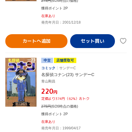
275
円
(6/26時点の価格)
獲得ポイント 2P
在庫あり
発売年月日：2001/12/18
カートへ追加
中古
店舗受取可
コミック
サンデーC
名探偵コナン(23) サンデーC
青山剛昌
¥220
円
定価より374円（62%）おトク
275
円
(6/26時点の価格)
獲得ポイント 2P
在庫あり
発売年月日：1999/04/17