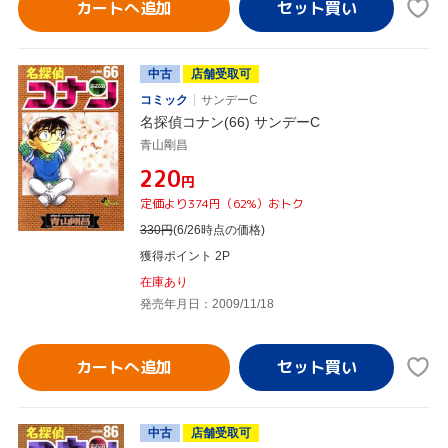
カートへ追加
中古
店舗受取可
コミック
サンデーC
名探偵コナン(66) サンデーC
青山剛昌
¥220
円
定価より374円（62%）おトク
330
円
(6/26時点の価格)
獲得ポイント 2P
在庫あり
発売年月日：2009/11/18
カートへ追加
中古
店舗受取可