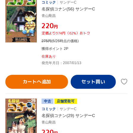
コミック
サンデーC
名探偵コナン(56) サンデーC
青山剛昌
¥220
円
定価より374円（62%）おトク
275
円
(6/26時点の価格)
獲得ポイント 2P
在庫あり
発売年月日：2007/01/13
カートへ追加
中古
店舗受取可
コミック
サンデーC
名探偵コナン(29) サンデーC
青山剛昌
¥220