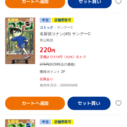
カートへ追加
中古
店舗受取可
コミック
サンデーC
名探偵コナン(49) サンデーC
青山剛昌
¥220
円
定価より374円（62%）おトク
275
円
(6/26時点の価格)
獲得ポイント 2P
在庫あり
発売年月日：2005/04/06
カートへ追加
中古
店舗受取可