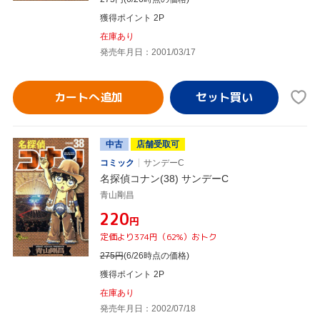
獲得ポイント 2P
在庫あり
発売年月日：2001/03/17
カートへ追加
中古
店舗受取可
コミック
サンデーC
名探偵コナン(38) サンデーC
青山剛昌
¥220
円
定価より374円（62%）おトク
275
円
(6/26時点の価格)
獲得ポイント 2P
在庫あり
発売年月日：2002/07/18