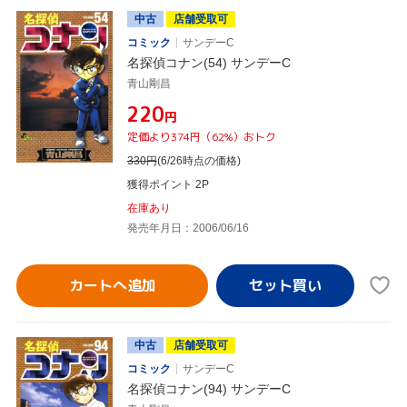
中古
店舗受取可
コミック
サンデーC
名探偵コナン(54) サンデーC
青山剛昌
¥220
円
定価より374円（62%）おトク
330
円
(6/26時点の価格)
獲得ポイント 2P
在庫あり
発売年月日：2006/06/16
カートへ追加
中古
店舗受取可
コミック
サンデーC
名探偵コナン(94) サンデーC