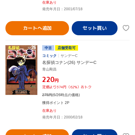
在庫あり
発売年月日：2001/07/18
カートへ追加
中古
店舗受取可
コミック
サンデーC
名探偵コナン(26) サンデーC
青山剛昌
¥220
円
定価より374円（62%）おトク
275
円
(6/26時点の価格)
獲得ポイント 2P
在庫あり
発売年月日：2000/02/18