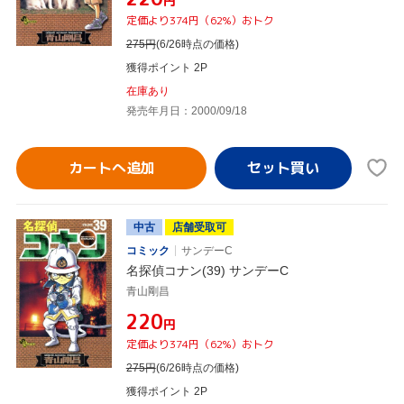
円
定価より374円（62%）おトク
275
円
(6/26時点の価格)
獲得ポイント 2P
在庫あり
発売年月日：2000/09/18
カートへ追加
中古
店舗受取可
コミック
サンデーC
名探偵コナン(39) サンデーC
青山剛昌
¥220
円
定価より374円（62%）おトク
275
円
(6/26時点の価格)
獲得ポイント 2P