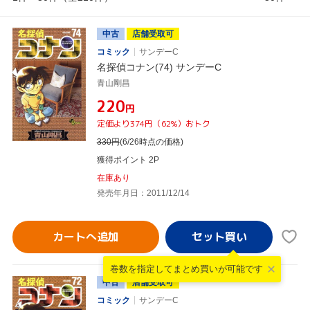
中古
店舗受取可
コミック
サンデーC
名探偵コナン(74) サンデーC
青山剛昌
¥220
円
定価より374円（62%）おトク
330
円
(6/26時点の価格)
獲得ポイント 2P
在庫あり
発売年月日：2011/12/14
カートへ追加
巻数を指定して
まとめ買いが可能です
中古
店舗受取可
コミック
サンデーC