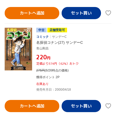
カートへ追加
中古
店舗受取可
コミック
サンデーC
名探偵コナン(27) サンデーC
青山剛昌
¥220
円
定価より374円（62%）おトク
275
円
(6/26時点の価格)
獲得ポイント 2P
在庫あり
発売年月日：2000/04/18
カートへ追加