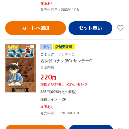
在庫あり
発売年月日：2002/11/18
カートへ追加
中古
店舗受取可
コミック
サンデーC
名探偵コナン(80) サンデーC
青山剛昌
¥220
円
定価より374円（62%）おトク
385
円
(6/26時点の価格)
獲得ポイント 2P
在庫あり
発売年月日：2013/07/18