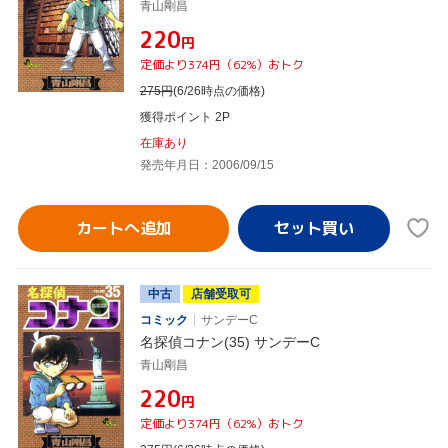
青山剛昌
¥220
円
定価より374円（62%）おトク
275
円
(6/26時点の価格)
獲得ポイント 2P
在庫あり
発売年月日：2006/09/15
カートへ追加
中古
店舗受取可
コミック
サンデーC
名探偵コナン(35) サンデーC
青山剛昌
¥220
円
定価より374円（62%）おトク