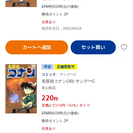
275
円
(6/26時点の価格)
獲得ポイント 2P
在庫あり
発売年月日：2001/04/18
カートへ追加
中古
店舗受取可
コミック
サンデーC
名探偵コナン(30) サンデーC
青山剛昌
¥220
円
定価より374円（62%）おトク
275
円
(6/26時点の価格)
獲得ポイント 2P
在庫あり