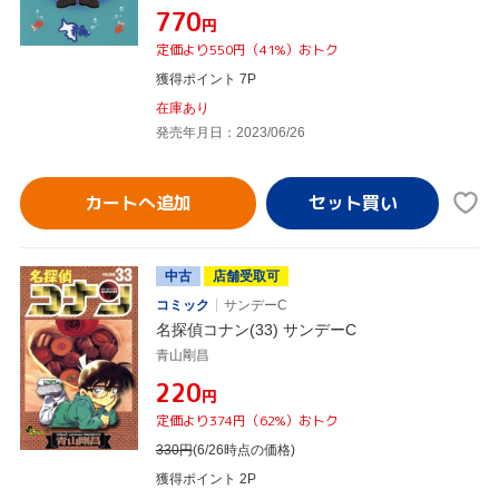
¥770
円
定価より550円（41%）おトク
獲得ポイント 7P
在庫あり
発売年月日：2023/06/26
カートへ追加
中古
店舗受取可
コミック
サンデーC
名探偵コナン(33) サンデーC
青山剛昌
¥220
円
定価より374円（62%）おトク
330
円
(6/26時点の価格)
獲得ポイント 2P