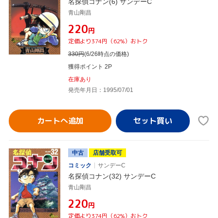
名探偵コナン(6) サンデーC
青山剛昌
¥220
円
定価より374円（62%）おトク
330
円
(6/26時点の価格)
獲得ポイント 2P
在庫あり
発売年月日：1995/07/01
カートへ追加
中古
店舗受取可
コミック
サンデーC
名探偵コナン(32) サンデーC
青山剛昌
¥220
円
定価より374円（62%）おトク