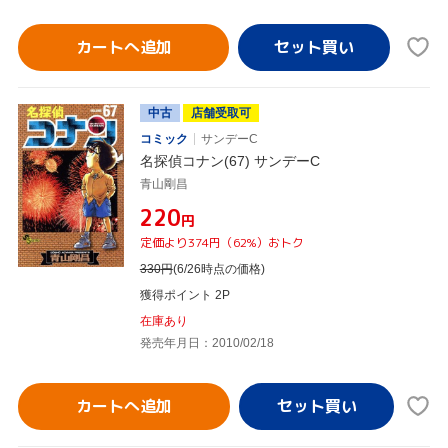
カートへ追加
中古
店舗受取可
コミック
サンデーC
名探偵コナン(67) サンデーC
青山剛昌
¥220
円
定価より374円（62%）おトク
330
円
(6/26時点の価格)
獲得ポイント 2P
在庫あり
発売年月日：2010/02/18
カートへ追加