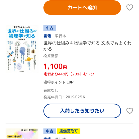
カートへ追加
中古
書籍
単行本
世界の仕組みを物理学で知る 文系でもよくわ
かる
松原隆彦
¥1,100
円
定価より440円（28%）おトク
獲得ポイント 10P
在庫なし
発売年月日：2019/02/16
入荷したら
知りたい
中古
店舗受取可