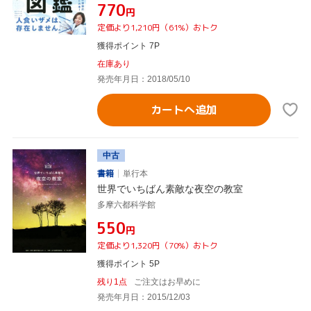
¥770
円
定価より1,210円（61%）おトク
獲得ポイント 7P
在庫あり
発売年月日：2018/05/10
カートへ追加
中古
書籍
単行本
世界でいちばん素敵な夜空の教室
多摩六都科学館
¥550
円
定価より1,320円（70%）おトク
獲得ポイント 5P
残り1点
ご注文はお早めに
発売年月日：2015/12/03