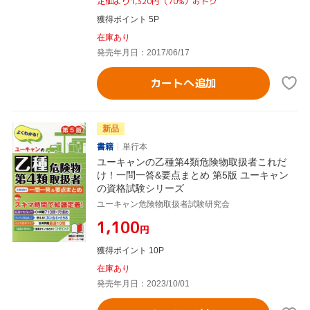
定価より1,320円（70%）おトク
獲得ポイント 5P
在庫あり
発売年月日：2017/06/17
カートへ追加
新品
書籍
単行本
ユーキャンの乙種第4類危険物取扱者これだ
け！一問一答&要点まとめ 第5版 ユーキャン
の資格試験シリーズ
ユーキャン危険物取扱者試験研究会
¥1,100
円
獲得ポイント 10P
在庫あり
発売年月日：2023/10/01