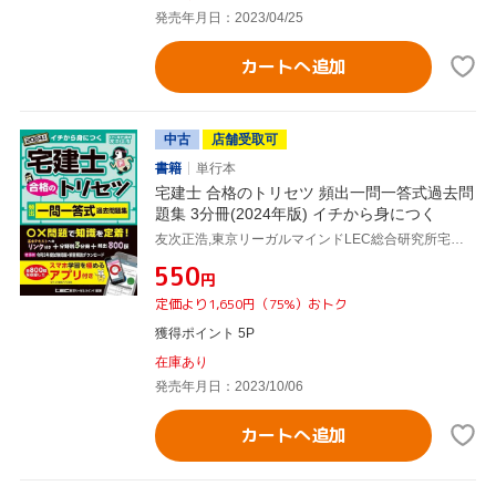
発売年月日：2023/04/25
カートへ追加
中古
店舗受取可
書籍
単行本
宅建士 合格のトリセツ 頻出一問一答式過去問
題集 3分冊(2024年版) イチから身につく
友次正浩,東京リーガルマインドLEC総合研究所宅建士試験部
¥550
円
定価より1,650円（75%）おトク
獲得ポイント 5P
在庫あり
発売年月日：2023/10/06
カートへ追加