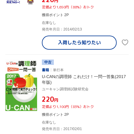
円
定価より1,650円（88%）おトク
獲得ポイント 2P
在庫なし
発売年月日：2014/02/13
入荷したら
知りたい
中古
書籍
単行本
U-CANの調理師 これだけ！一問一答集(2017
年版)
ユーキャン調理師試験研究会
¥220
円
定価より1,100円（83%）おトク
獲得ポイント 2P
在庫なし
発売年月日：2017/02/01