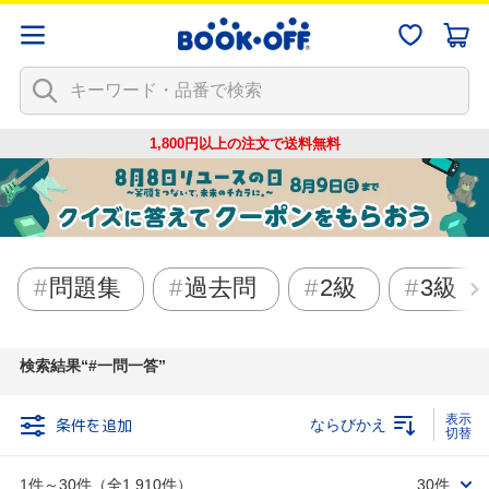
1,800円以上の注文で
送料無料
問題集
過去問
2級
3級
検索結果
#一問一答
条件を追加
ならびかえ
1件～30件（全1,910件）
30件