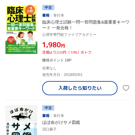
中古
書籍
単行本
臨床心理士試験一問一答問題集&最重要キーワ
ード 一発合格！
心理学専門校ファイブアカデミー
¥1,980
円
定価より220円（10%）おトク
獲得ポイント 18P
在庫なし
発売年月日：2018/02/01
入荷したら
知りたい
中古
書籍
単行本
ほぼ命がけサメ図鑑
沼口麻子