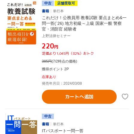
中古
店舗受取可
書籍
単行本
これだけ！公務員用 教養試験 要点まとめ&一
問一答(`26) 地方初級～上級 国家一般 警察
官・消防官 経験者
上野法律セミナー
¥220
円
定価より1,045円（82%）おトク
385
円
(7/2時点の価格)
獲得ポイント 2P
在庫あり
発売年月日：2024/03/08
カートへ追加
中古
書籍
単行本
ITパスポート一問一答