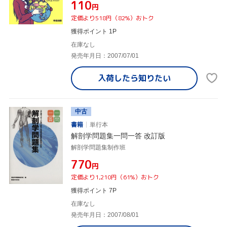
¥110
円
定価より518円（82%）おトク
獲得ポイント 1P
在庫なし
発売年月日：2007/07/01
入荷したら
知りたい
中古
書籍
単行本
解剖学問題集一問一答 改訂版
解剖学問題集制作班
¥770
円
定価より1,210円（61%）おトク
獲得ポイント 7P
在庫なし
発売年月日：2007/08/01