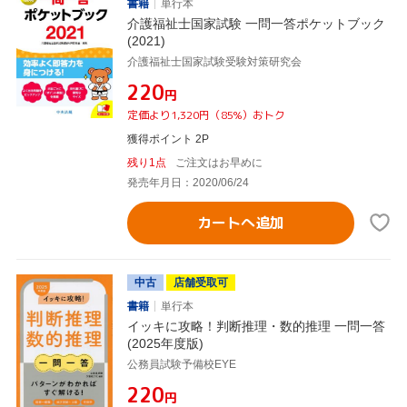
書籍
単行本
介護福祉士国家試験 一問一答ポケットブック
(2021)
介護福祉士国家試験受験対策研究会
¥220
円
定価より1,320円（85%）おトク
獲得ポイント 2P
残り1点
ご注文はお早めに
発売年月日：2020/06/24
カートへ追加
中古
店舗受取可
書籍
単行本
イッキに攻略！判断推理・数的推理 一問一答
(2025年度版)
公務員試験予備校EYE
¥220
円