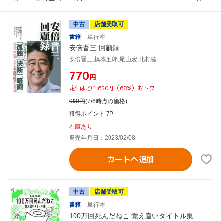
中古
店舗受取可
書籍
単行本
安倍晋三 回顧録
安倍晋三,橋本五郎,尾山宏,北村滋
¥770
円
定価より1,650円（68%）おトク
990
円
(7/6時点の価格)
獲得ポイント 7P
在庫あり
発売年月日：2023/02/08
カートへ追加
中古
店舗受取可
書籍
単行本
100万回死んだねこ 覚え違いタイトル集