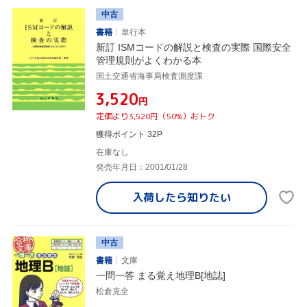
中古
書籍
単行本
新訂 ISMコードの解説と検査の実際 国際安全
管理規則がよくわかる本
国土交通省海事局検査測度課
¥3,520
円
定価より3,520円（50%）おトク
獲得ポイント 32P
在庫なし
発売年月日：2001/01/28
入荷したら
知りたい
中古
書籍
文庫
一問一答 まる覚え地理B[地誌]
松倉克全