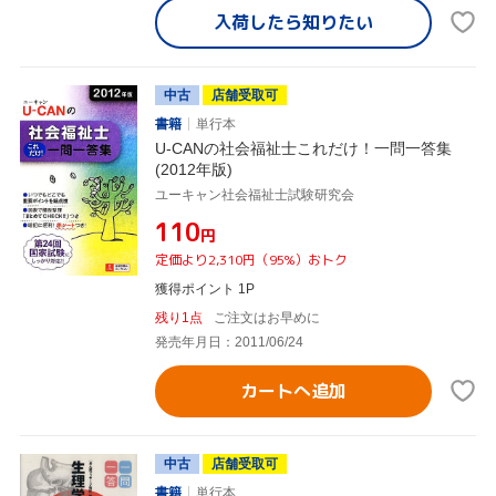
入荷したら
知りたい
中古
店舗受取可
書籍
単行本
U-CANの社会福祉士これだけ！一問一答集
(2012年版)
ユーキャン社会福祉士試験研究会
¥110
円
定価より2,310円（95%）おトク
獲得ポイント 1P
残り1点
ご注文はお早めに
発売年月日：2011/06/24
カートへ追加
中古
店舗受取可
書籍
単行本