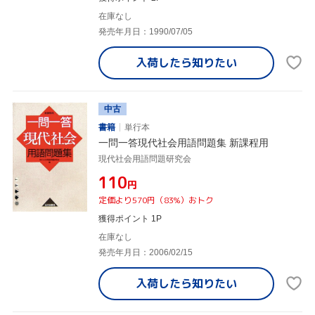
在庫なし
発売年月日：1990/07/05
入荷したら
知りたい
中古
書籍
単行本
一問一答現代社会用語問題集 新課程用
現代社会用語問題研究会
¥110
円
定価より570円（83%）おトク
獲得ポイント 1P
在庫なし
発売年月日：2006/02/15
入荷したら
知りたい