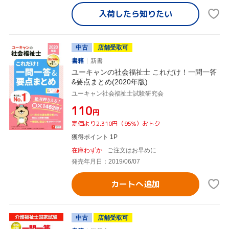
入荷したら
知りたい
中古
店舗受取可
書籍
新書
ユーキャンの社会福祉士 これだけ！一問一答
&要点まとめ(2020年版)
ユーキャン社会福祉士試験研究会
¥110
円
定価より2,310円（95%）おトク
獲得ポイント 1P
在庫わずか
ご注文はお早めに
発売年月日：2019/06/07
カートへ追加
中古
店舗受取可