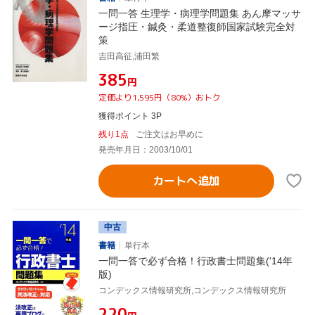
一問一答 生理学・病理学問題集 あん摩マッサ
ージ指圧・鍼灸・柔道整復師国家試験完全対
策
吉田高征,浦田繁
¥385
円
定価より1,595円（80%）おトク
獲得ポイント 3P
残り1点
ご注文はお早めに
発売年月日：2003/10/01
カートへ追加
中古
書籍
単行本
一問一答で必ず合格！行政書士問題集('14年
版)
コンデックス情報研究所,コンデックス情報研究所
¥220