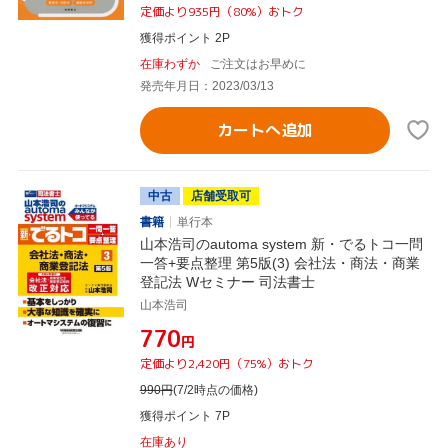
定価より935円（80%）おトク
獲得ポイント 2P
在庫わずか
ご注文はお早めに
発売年月日：2023/03/13
カートへ追加
中古
店舗受取可
書籍
単行本
山本浩司のautoma system 新・でるトコ一問
一答+要点整理 第5版(3) 会社法・商法・商業
登記法 Wセミナー 司法書士
山本浩司
¥770
円
定価より2,420円（75%）おトク
990
円
(7/2時点の価格)
獲得ポイント 7P
在庫あり