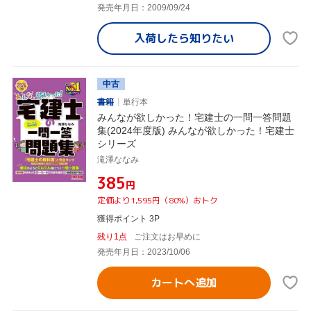
発売年月日：2009/09/24
入荷したら
知りたい
中古
書籍
単行本
みんなが欲しかった！宅建士の一問一答問題
集(2024年度版) みんなが欲しかった！宅建士
シリーズ
滝澤ななみ
¥385
円
定価より1,595円（80%）おトク
獲得ポイント 3P
残り1点
ご注文はお早めに
発売年月日：2023/10/06
カートへ追加