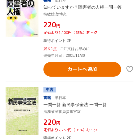
書籍
単行本
知っていますか？障害者の人権一問一答
楠敏雄,姜博久
¥220
円
定価より1,100円（83%）おトク
獲得ポイント 2P
残り1点
ご注文はお早めに
発売年月日：2005/11/30
カートへ追加
中古
書籍
単行本
一問一答 新民事保全法 一問一答
法務省民事局参事官室
¥220
円
定価より2,237円（91%）おトク
獲得ポイント 2P