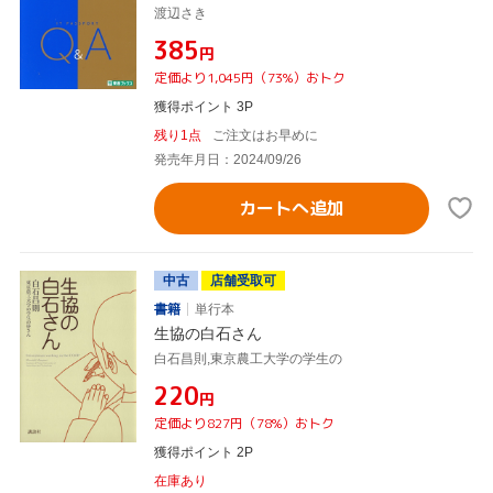
渡辺さき
¥385
円
定価より1,045円（73%）おトク
獲得ポイント 3P
残り1点
ご注文はお早めに
発売年月日：2024/09/26
カートへ追加
中古
店舗受取可
書籍
単行本
生協の白石さん
白石昌則,東京農工大学の学生の
¥220
円
定価より827円（78%）おトク
獲得ポイント 2P
在庫あり