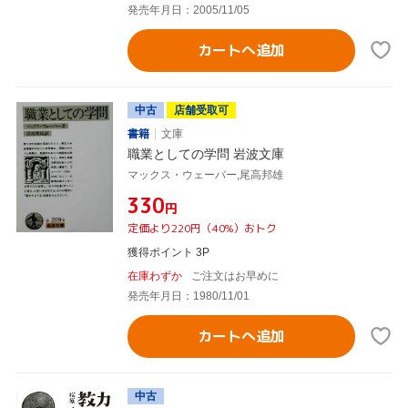
発売年月日：2005/11/05
カートへ追加
中古
店舗受取可
書籍
文庫
職業としての学問 岩波文庫
マックス・ウェーバー,尾高邦雄
¥330
円
定価より220円（40%）おトク
獲得ポイント 3P
在庫わずか
ご注文はお早めに
発売年月日：1980/11/01
カートへ追加
中古