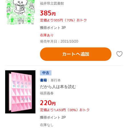
福井県立図書館
¥385
円
定価より935円（70%）おトク
獲得ポイント 3P
在庫あり
発売年月日：2021/10/20
カートへ追加
中古
書籍
単行本
だから人は本を読む
福原義春
¥220
円
定価より1,430円（86%）おトク
獲得ポイント 2P
在庫なし