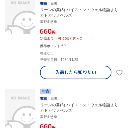
書籍
新書
リーンの翼(3) バイストン・ウェル物語より
カドカワノベルズ
富野由悠季
¥660
円
定価より44円（6%）おトク
獲得ポイント 6P
在庫なし
発売年月日：1984/11/25
入荷したら
知りたい
中古
書籍
新書
リーンの翼(6) バイストン・ウェル物語より
カドカワノベルズ
富野由悠季
¥660
円