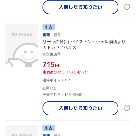
入荷したら
知りたい
中古
書籍
新書
リーンの翼(2) バイストン・ウェル物語より
カドカワノベルズ
富野由悠季
¥715
円
定価より33円（4%）おトク
獲得ポイント 6P
在庫なし
発売年月日：1984/04/01
入荷したら
知りたい
中古