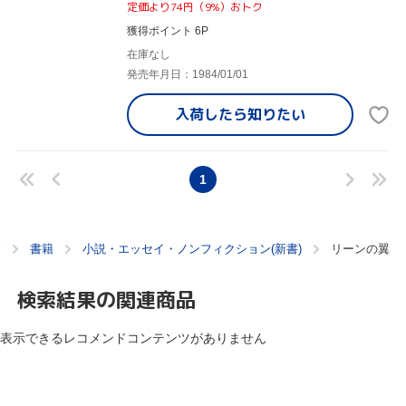
定価より74円（9%）おトク
獲得ポイント 6P
在庫なし
発売年月日：1984/01/01
入荷したら
知りたい
1
覧
書籍
小説・エッセイ・ノンフィクション(新書)
リーンの翼
検索結果の関連商品
表示できるレコメンドコンテンツがありません