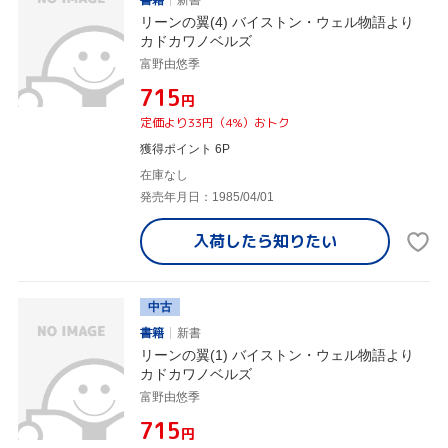
書籍
新書
リーンの翼(4) バイストン・ウェル物語より
カドカワノベルズ
富野由悠季
¥715
円
定価より33円（4%）おトク
獲得ポイント 6P
在庫なし
発売年月日：1985/04/01
入荷したら
知りたい
中古
書籍
新書
リーンの翼(1) バイストン・ウェル物語より
カドカワノベルズ
富野由悠季
¥715
円