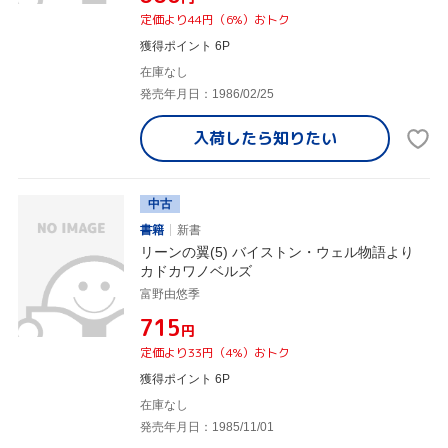
定価より44円（6%）おトク
獲得ポイント 6P
在庫なし
発売年月日：1986/02/25
入荷したら
知りたい
中古
書籍
新書
リーンの翼(5) バイストン・ウェル物語より
カドカワノベルズ
富野由悠季
¥715
円
定価より33円（4%）おトク
獲得ポイント 6P
在庫なし
発売年月日：1985/11/01