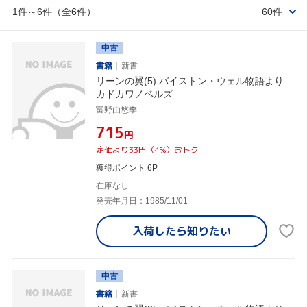
1件～6件（全6件）
60件
中古
書籍
新書
リーンの翼(5) バイストン・ウェル物語より
カドカワノベルズ
富野由悠季
¥715
円
定価より33円（4%）おトク
獲得ポイント 6P
在庫なし
発売年月日：1985/11/01
入荷したら
知りたい
中古
書籍
新書