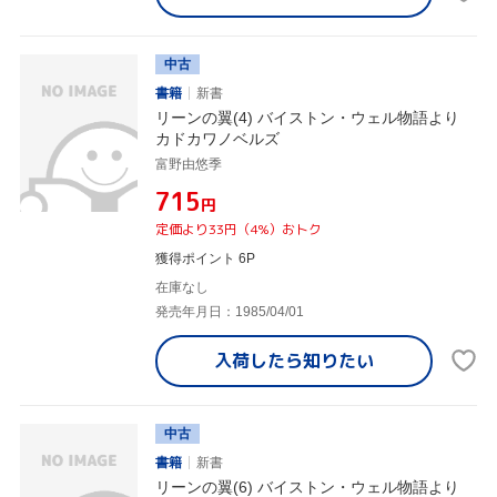
中古
書籍
新書
リーンの翼(4) バイストン・ウェル物語より
カドカワノベルズ
富野由悠季
¥715
円
定価より33円（4%）おトク
獲得ポイント 6P
在庫なし
発売年月日：1985/04/01
入荷したら
知りたい
中古
書籍
新書
リーンの翼(6) バイストン・ウェル物語より