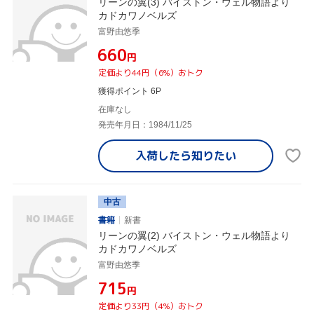
リーンの翼(3) バイストン・ウェル物語より
カドカワノベルズ
富野由悠季
¥660
円
定価より44円（6%）おトク
獲得ポイント 6P
在庫なし
発売年月日：1984/11/25
入荷したら
知りたい
中古
書籍
新書
リーンの翼(2) バイストン・ウェル物語より
カドカワノベルズ
富野由悠季
¥715
円
定価より33円（4%）おトク