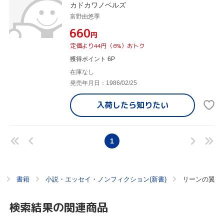
カドカワノベルズ
富野由悠季
¥660
円
定価より44円（6%）おトク
獲得ポイント 6P
在庫なし
発売年月日：1986/02/25
入荷したら
知りたい
1
覧
書籍
小説・エッセイ・ノンフィクション(新書)
リーンの翼
検索結果の関連商品