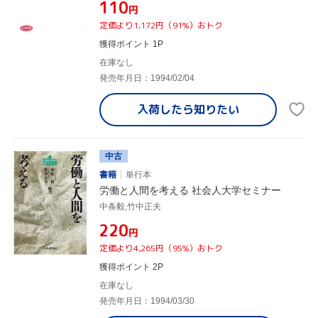
¥110
円
定価より1,172円（91%）おトク
獲得ポイント 1P
在庫なし
発売年月日：1994/02/04
入荷したら
知りたい
中古
書籍
単行本
労働と人間を考える 社会人大学セミナー
中条毅,竹中正夫
¥220
円
定価より4,265円（95%）おトク
獲得ポイント 2P
在庫なし
発売年月日：1994/03/30