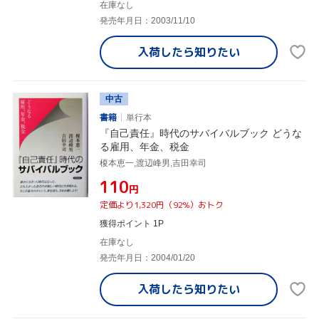
在庫なし
発売年月日：2003/11/10
入荷したら
知りたい
中古
書籍
単行本
『自己責任』時代のサバイバルブック どうな
る雇用、年金、税金
榎本恵一,渡辺峰男,吉田幸司
¥110
円
定価より1,320円（92%）おトク
獲得ポイント 1P
在庫なし
発売年月日：2004/01/20
入荷したら
知りたい