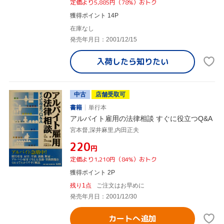
定価より5,885円（78%）おトク
獲得ポイント 14P
在庫なし
発売年月日：2001/12/15
入荷したら
知りたい
中古
店舗受取可
書籍
単行本
アルバイト雇用の法律相談 すぐに役立つQ&A
宮本督,深井麻里,内田正夫
¥220
円
定価より1,210円（84%）おトク
獲得ポイント 2P
残り1点
ご注文はお早めに
発売年月日：2001/12/30
カートへ追加