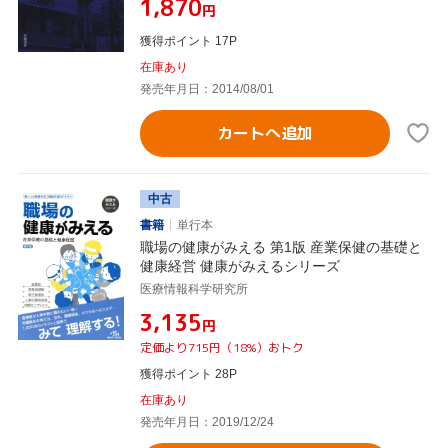
¥1,870
円
獲得ポイント 17P
在庫あり
発売年月日：2014/08/01
カートへ追加
中古
書籍
単行本
職場の健康がみえる 第1版 産業保健の基礎と
健康経営 健康がみえるシリーズ
医療情報科学研究所
¥3,135
円
定価より715円（18%）おトク
獲得ポイント 28P
在庫あり
発売年月日：2019/12/24