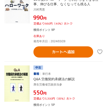
事、伸びる仕事、なくなっても残る人
川村秀憲
¥990
円
定価より660円（40%）おトク
獲得ポイント 9P
在庫あり
発売年月日：2024/03/28
カートへ追加
中古
書籍
単行本
Q&A 労働契約承継法の解説
厚生労働省労政担当参
¥550
円
定価より3,300円（85%）おトク
獲得ポイント 5P