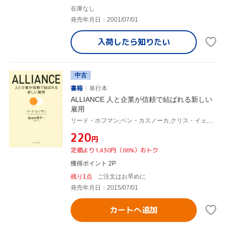
在庫なし
発売年月日：2001/07/01
入荷したら
知りたい
中古
書籍
単行本
ALLIANCE 人と企業が信頼で結ばれる新しい
雇用
リード・ホフマン,ベン・カスノーカ,クリス・イェ,篠田真貴子,倉田幸信
¥220
円
定価より1,430円（86%）おトク
獲得ポイント 2P
残り1点
ご注文はお早めに
発売年月日：2015/07/01
カートへ追加