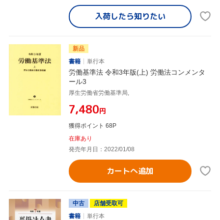
入荷したら
知りたい
新品
書籍
単行本
労働基準法 令和3年版(上) 労働法コンメンタ
ール3
厚生労働省労働基準局,
¥7,480
円
獲得ポイント 68P
在庫あり
発売年月日：2022/01/08
カートへ追加
中古
店舗受取可
書籍
単行本