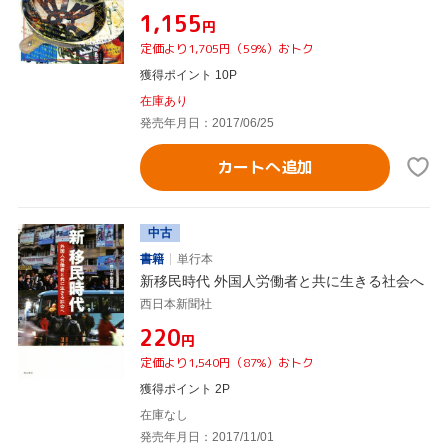
¥1,155
円
定価より1,705円（59%）おトク
獲得ポイント 10P
在庫あり
発売年月日：2017/06/25
カートへ追加
中古
書籍
単行本
新移民時代 外国人労働者と共に生きる社会へ
西日本新聞社
¥220
円
定価より1,540円（87%）おトク
獲得ポイント 2P
在庫なし
発売年月日：2017/11/01