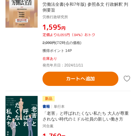
労働法全書(令和7年版) 参照条文 行政解釈 判
例要旨
労務行政研究所
¥1,595
円
定価より8,855円（84%）おトク
2,090
円
(7/2時点の価格)
獲得ポイント 14P
在庫あり
発売年月日：2024/11/11
カートへ追加
新品
書籍
単行本
「老害」と呼ばれたくない私たち 大人が尊重
されない時代のミドル社員の新しい働き方
河合薫