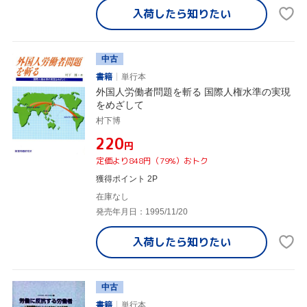
入荷したら
知りたい
中古
書籍
単行本
外国人労働者問題を斬る 国際人権水準の実現
をめざして
村下博
¥220
円
定価より848円（79%）おトク
獲得ポイント 2P
在庫なし
発売年月日：1995/11/20
入荷したら
知りたい
中古
書籍
単行本