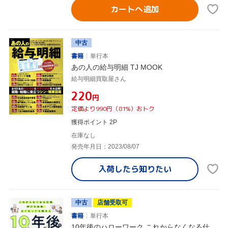
カートへ追加
中古
書籍
単行本
あの人の給与明細 TJ MOOK
給与明細買取屋さん
¥220
円
定価より990円（81%）おトク
獲得ポイント 2P
在庫なし
発売年月日：2023/08/07
入荷したら
知りたい
中古
店舗受取可
書籍
単行本
10年後のハローワーク これからなくなる仕