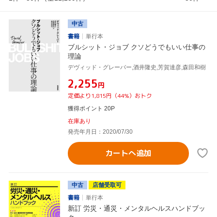
中古
書籍
単行本
ブルシット・ジョブ クソどうでもいい仕事の
理論
デヴィッド・グレーバー,酒井隆史,芳賀達彦,森田和樹
¥2,255
円
定価より1,815円（44%）おトク
獲得ポイント 20P
在庫あり
発売年月日：2020/07/30
カートへ追加
中古
店舗受取可
書籍
単行本
新訂 労災・通災・メンタルヘルスハンドブッ