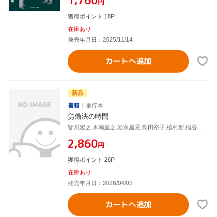
¥1,760
円
獲得ポイント 16P
在庫あり
発売年月日：2025/11/14
カートへ追加
新品
書籍
単行本
労働法の時間
皆川宏之,木南直之,岩永昌晃,島田裕子,植村新,稲谷信行
¥2,860
円
獲得ポイント 26P
在庫あり
発売年月日：2026/04/03
カートへ追加