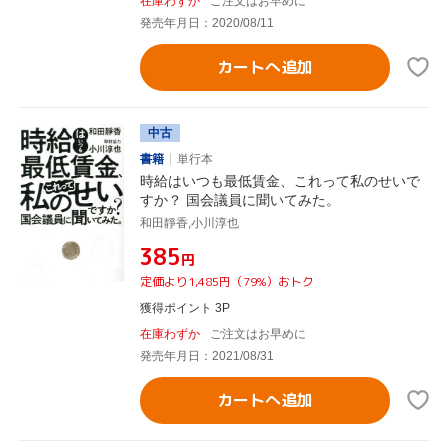
在庫わずか
ご注文はお早めに
発売年月日：2020/08/11
カートへ追加
中古
書籍
単行本
時給はいつも最低賃金、これって私のせいで
すか？ 国会議員に聞いてみた。
和田靜香,小川淳也
¥385
円
定価より1,485円（79%）おトク
獲得ポイント 3P
在庫わずか
ご注文はお早めに
発売年月日：2021/08/31
カートへ追加