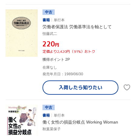
中古
書籍
単行本
労働者保護法 労働基準法を軸として
恒藤武二
¥220
円
定価より2,420円（91%）おトク
獲得ポイント 2P
在庫なし
発売年月日：1989/06/30
入荷したら
知りたい
中古
書籍
単行本
働く女性の損益分岐点 Working Woman
秋葉菜保子