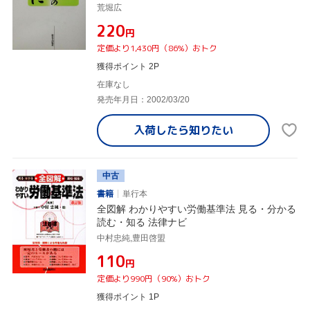
荒堀広
¥220
円
定価より1,430円（86%）おトク
獲得ポイント 2P
在庫なし
発売年月日：2002/03/20
入荷したら
知りたい
中古
書籍
単行本
全図解 わかりやすい労働基準法 見る・分かる
読む・知る 法律ナビ
中村忠純,豊田啓盟
¥110
円
定価より990円（90%）おトク
獲得ポイント 1P