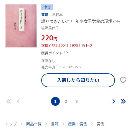
中古
書籍
単行本
語りつぎたいこと 年少女子労働の現場から
塩沢美代子
¥220
円
定価より2,200円（90%）おトク
獲得ポイント 2P
在庫なし
発売年月日：2004/03/25
入荷したら
知りたい
1
2
3
トップ
商品一覧
書籍
産業・労働
労働