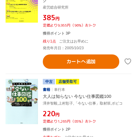
ク
産労総合研究所
¥385
円
定価より9,955円（96%）おトク
獲得ポイント 3P
残り1点
ご注文はお早めに
発売年月日：2005/10/23
カートへ追加
中古
店舗受取可
書籍
単行本
大人は知らない 今ない仕事図鑑100
澤井智毅,上村彰子,「今ない仕事」取材班,ボビコ
¥220
円
定価より1,265円（85%）おトク
獲得ポイント 2P