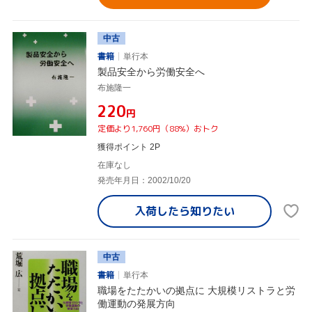
中古
書籍
単行本
製品安全から労働安全へ
布施隆一
¥220
円
定価より1,760円（88%）おトク
獲得ポイント 2P
在庫なし
発売年月日：2002/10/20
入荷したら
知りたい
中古
書籍
単行本
職場をたたかいの拠点に 大規模リストラと労
働運動の発展方向