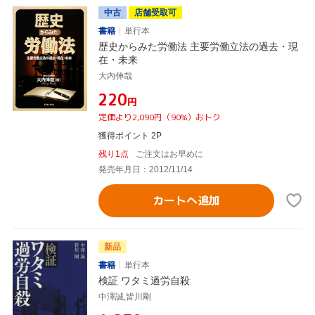
中古
店舗受取可
書籍
単行本
歴史からみた労働法 主要労働立法の過去・現
在・未来
大内伸哉
¥220
円
定価より2,090円（90%）おトク
獲得ポイント 2P
残り1点
ご注文はお早めに
発売年月日：2012/11/14
カートへ追加
新品
書籍
単行本
検証 ワタミ過労自殺
中澤誠,皆川剛