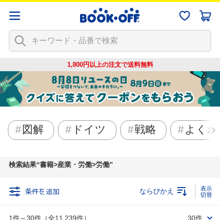
1,800円以上の注文で
送料無料
図解
ドイツ
戦略
よくわ
検索結果
書籍>産業・労働>労働
条件を追加
ならびかえ
1件～30件（全11,239件）
30件