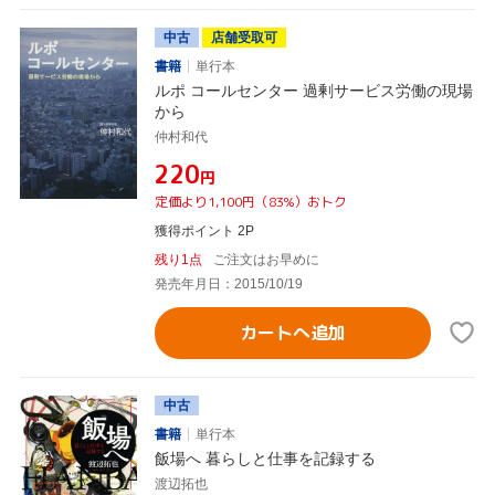
中古
店舗受取可
書籍
単行本
ルポ コールセンター 過剰サービス労働の現場
から
仲村和代
¥220
円
定価より1,100円（83%）おトク
獲得ポイント 2P
残り1点
ご注文はお早めに
発売年月日：2015/10/19
カートへ追加
中古
書籍
単行本
飯場へ 暮らしと仕事を記録する
渡辺拓也