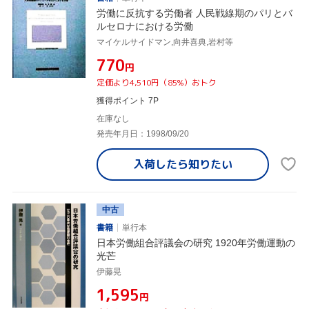
労働に反抗する労働者 人民戦線期のパリとバ
ルセロナにおける労働
マイケルサイドマン,向井喜典,岩村等
¥770
円
定価より4,510円（85%）おトク
獲得ポイント 7P
在庫なし
発売年月日：1998/09/20
入荷したら
知りたい
中古
書籍
単行本
日本労働組合評議会の研究 1920年労働運動の
光芒
伊藤晃
¥1,595
円