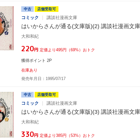
中古
店舗受取可
コミック
講談社漫画文庫
はいからさんが通る(文庫版)(2) 講談社漫画文
大和和紀
¥220
円
定価より495円（69%）おトク
獲得ポイント 2P
在庫あり
発売年月日：1995/07/17
中古
店舗受取可
コミック
講談社漫画文庫
はいからさんが通る(文庫版)(3) 講談社漫画文
大和和紀
¥330
円
定価より385円（53%）おトク