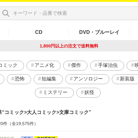
CD
DVD・ブルーレイ
1,800円以上の注文で
送料無料
コミック
アニメ化
傑作
手塚治虫
恐怖
短編集
アンソロジー
新装版
ミステリー
妖怪
果
コミック>大人コミック>文庫コミック
20件（全19,575件）