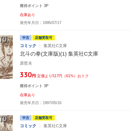
獲得ポイント 3P
在庫あり
発売年月日：1995/07/17
中古
店舗受取可
コミック
集英社C文庫
北斗の拳(文庫版)(1) 集英社C文庫
原哲夫
¥330
円
定価より517円（61%）おトク
獲得ポイント 3P
在庫あり
発売年月日：1997/05/16
中古
店舗受取可
コミック
集英社C文庫