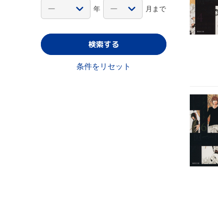
年
月まで
検索する
条件をリセット