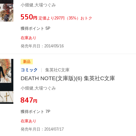
小畑健,大場つぐみ
¥550
円
定価より297円（35%）おトク
獲得ポイント 5P
在庫あり
発売年月日：2014/05/16
新品
コミック
集英社C文庫
DEATH NOTE(文庫版)(6) 集英社C文庫
小畑健,大場つぐみ
¥847
円
獲得ポイント 7P
在庫あり
発売年月日：2014/07/17