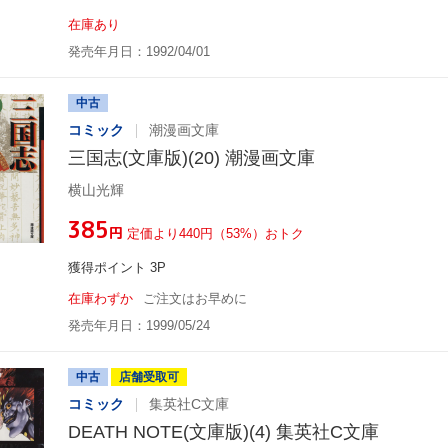
在庫あり
発売年月日：1992/04/01
中古
コミック
潮漫画文庫
三国志(文庫版)(20) 潮漫画文庫
横山光輝
¥385
円
定価より440円（53%）おトク
獲得ポイント 3P
在庫わずか
ご注文はお早めに
発売年月日：1999/05/24
中古
店舗受取可
コミック
集英社C文庫
DEATH NOTE(文庫版)(4) 集英社C文庫