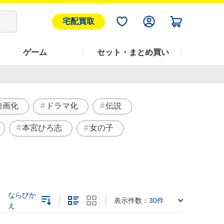
宅配買取
ゲーム
セット・まとめ買い
映画化
ドラマ化
伝説
本宮ひろ志
女の子
ならびか
表示件数：
30件
え