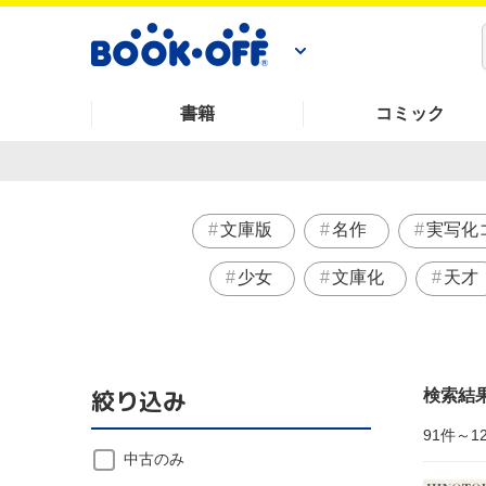
書籍
コミック
文庫版
名作
実写化
少女
文庫化
天才
絞り込み
検索結
91件～1
中古のみ