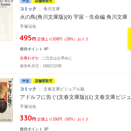
中古
店舗受取可
コミック
角川文庫
火の鳥(角川文庫版)(9) 宇宙・生命編 角川文庫
手塚治虫
¥495
円
定価より209円（29%）おトク
獲得ポイント 4P
在庫わずか
ご注文はお早めに
発売年月日：1992/12/08
中古
店舗受取可
コミック
文春文庫ビジュアル版
アドルフに告ぐ(文春文庫版)(1) 文春文庫ビジ
手塚治虫
¥330
円
定価より330円（50%）おトク
獲得ポイント 3P