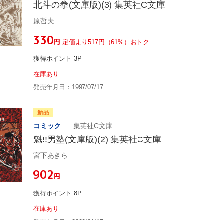
北斗の拳(文庫版)(3) 集英社C文庫
原哲夫
¥330
円
定価より517円（61%）おトク
獲得ポイント 3P
在庫あり
発売年月日：1997/07/17
新品
コミック
集英社C文庫
魁!!男塾(文庫版)(2) 集英社C文庫
宮下あきら
¥902
円
獲得ポイント 8P
在庫あり