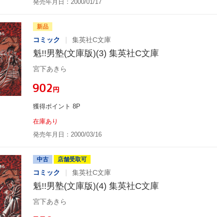
発売年月日：2000/01/17
新品
コミック
集英社C文庫
魁!!男塾(文庫版)(3) 集英社C文庫
宮下あきら
¥902
円
獲得ポイント 8P
在庫あり
発売年月日：2000/03/16
中古
店舗受取可
コミック
集英社C文庫
魁!!男塾(文庫版)(4) 集英社C文庫
宮下あきら