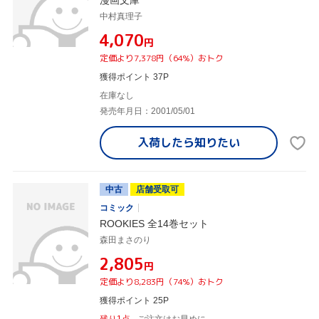
漫画文庫
中村真理子
¥4,070
円
定価より7,378円（64%）おトク
獲得ポイント 37P
在庫なし
発売年月日：2001/05/01
入荷したら
知りたい
中古
店舗受取可
コミック
ROOKIES 全14巻セット
森田まさのり
¥2,805
円
定価より8,283円（74%）おトク
獲得ポイント 25P