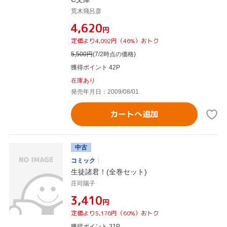
荒木飛呂彦
¥4,620
円
定価より4,092円（46%）おトク
5,500
円
(7/2時点の価格)
獲得ポイント 42P
在庫あり
発売年月日：2009/08/01
カートへ追加
中古
コミック
生徒諸君！(全巻セット)
庄司陽子
¥3,410
円
定価より5,176円（60%）おトク
獲得ポイント 31P