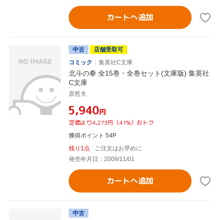
カートへ追加
中古
店舗受取可
コミック
集英社C文庫
北斗の拳 全15巻・全巻セット(文庫版) 集英社
C文庫
原哲夫
¥5,940
円
定価より4,273円（41%）おトク
獲得ポイント 54P
残り1点
ご注文はお早めに
発売年月日：2009/11/01
カートへ追加
中古