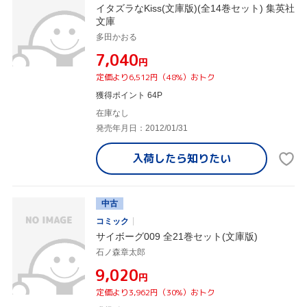
イタズラなKiss(文庫版)(全14巻セット) 集英社
文庫
多田かおる
¥7,040
円
定価より6,512円（48%）おトク
獲得ポイント 64P
在庫なし
発売年月日：2012/01/31
入荷したら
知りたい
中古
コミック
サイボーグ009 全21巻セット(文庫版)
石ノ森章太郎
¥9,020
円
定価より3,962円（30%）おトク