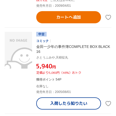
残り1点
ご注文はお早めに
発売年月日：2009/04/01
カートへ追加
中古
コミック
金田一少年の事件簿COMPLETE BOX BLACK
16
さとうふみや,天樹征丸
¥5,940
円
定価より5,060円（46%）おトク
獲得ポイント 54P
在庫なし
発売年月日：2005/08/01
入荷したら
知りたい