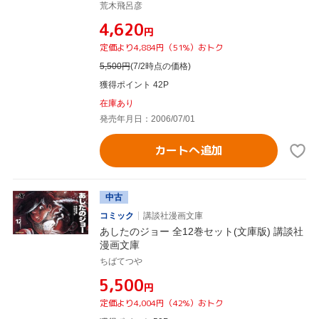
荒木飛呂彦
¥4,620
円
定価より4,884円（51%）おトク
5,500
円
(7/2時点の価格)
獲得ポイント 42P
在庫あり
発売年月日：2006/07/01
カートへ追加
中古
コミック
講談社漫画文庫
あしたのジョー 全12巻セット(文庫版) 講談社
漫画文庫
ちばてつや
¥5,500
円
定価より4,004円（42%）おトク