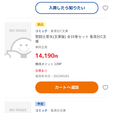
入荷したら
知りたい
新品
コミック
集英社C文庫
聖闘士星矢(文庫版) 全15巻セット 集英社C文
庫
車田正美
¥14,190
円
獲得ポイント 129P
在庫あり
発売年月日：2013/01/01
カートへ追加
中古
コミック
集英社文庫