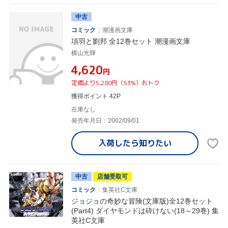
中古
コミック
潮漫画文庫
項羽と劉邦 全12巻セット 潮漫画文庫
横山光輝
¥4,620
円
定価より5,280円（53%）おトク
獲得ポイント 42P
在庫なし
発売年月日：2002/09/01
入荷したら
知りたい
中古
店舗受取可
コミック
集英社C文庫
ジョジョの奇妙な冒険(文庫版)全12巻セット
(Part4) ダイヤモンドは砕けない(18～29巻) 集
英社C文庫