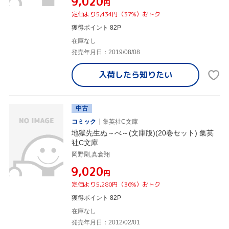
¥9,020
円
定価より5,434円（37%）おトク
獲得ポイント 82P
在庫なし
発売年月日：2019/08/08
入荷したら
知りたい
中古
コミック
集英社C文庫
地獄先生ぬ～べ～(文庫版)(20巻セット) 集英
社C文庫
岡野剛,真倉翔
¥9,020
円
定価より5,280円（36%）おトク
獲得ポイント 82P
在庫なし
発売年月日：2012/02/01