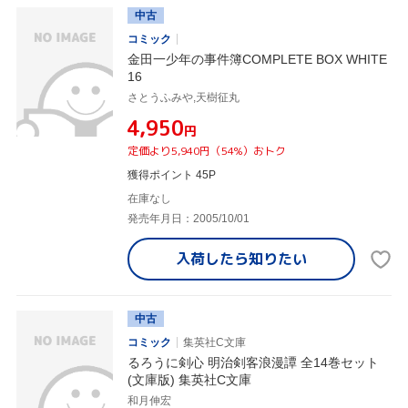
中古
コミック
金田一少年の事件簿COMPLETE BOX WHITE
16
さとうふみや,天樹征丸
¥4,950
円
定価より5,940円（54%）おトク
獲得ポイント 45P
在庫なし
発売年月日：2005/10/01
入荷したら
知りたい
中古
コミック
集英社C文庫
るろうに剣心 明治剣客浪漫譚 全14巻セット
(文庫版) 集英社C文庫
和月伸宏