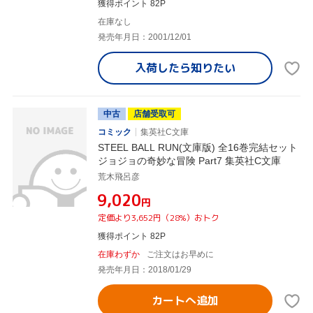
獲得ポイント 82P
在庫なし
発売年月日：2001/12/01
入荷したら
知りたい
中古
店舗受取可
コミック
集英社C文庫
STEEL BALL RUN(文庫版) 全16巻完結セット
ジョジョの奇妙な冒険 Part7 集英社C文庫
荒木飛呂彦
¥9,020
円
定価より3,652円（28%）おトク
獲得ポイント 82P
在庫わずか
ご注文はお早めに
発売年月日：2018/01/29
カートへ追加