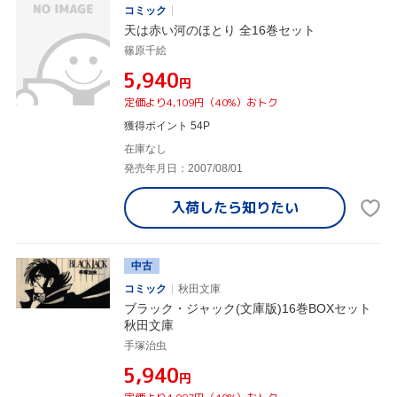
コミック
天は赤い河のほとり 全16巻セット
篠原千絵
¥5,940
円
定価より4,109円（40%）おトク
獲得ポイント 54P
在庫なし
発売年月日：2007/08/01
入荷したら
知りたい
中古
コミック
秋田文庫
ブラック・ジャック(文庫版)16巻BOXセット
秋田文庫
手塚治虫
¥5,940
円