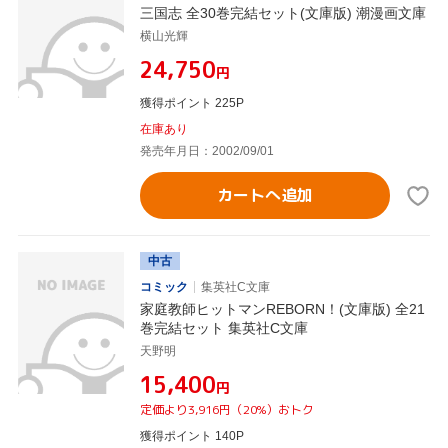
三国志 全30巻完結セット(文庫版) 潮漫画文庫
横山光輝
¥24,750
円
獲得ポイント 225P
在庫あり
発売年月日：2002/09/01
カートへ追加
中古
コミック
集英社C文庫
家庭教師ヒットマンREBORN！(文庫版) 全21
巻完結セット 集英社C文庫
天野明
¥15,400
円
定価より3,916円（20%）おトク
獲得ポイント 140P