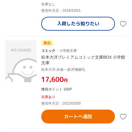
在庫なし
発売年月日：2018/10/01
入荷したら
知りたい
新品
コミック
小学館文庫
松本大洋プレミアムコミック文庫BOX 小学館
文庫
松本大洋,永福一成,狩撫麻礼
¥17,600
円
獲得ポイント 160P
在庫あり
発売年月日：2022/03/30
カートへ追加