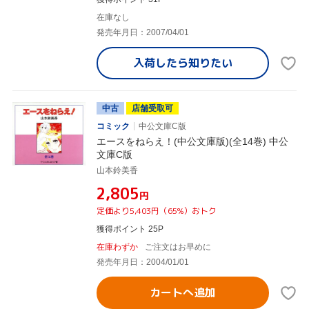
在庫なし
発売年月日：2007/04/01
入荷したら
知りたい
中古
店舗受取可
コミック
中公文庫C版
エースをねらえ！(中公文庫版)(全14巻) 中公
文庫C版
山本鈴美香
¥2,805
円
定価より5,403円（65%）おトク
獲得ポイント 25P
在庫わずか
ご注文はお早めに
発売年月日：2004/01/01
カートへ追加