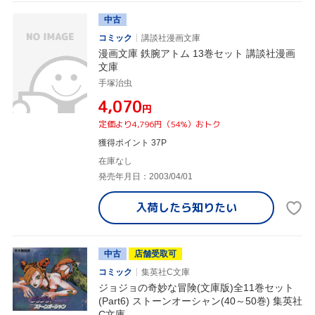
中古
コミック
講談社漫画文庫
漫画文庫 鉄腕アトム 13巻セット 講談社漫画
文庫
手塚治虫
¥4,070
円
定価より4,796円（54%）おトク
獲得ポイント 37P
在庫なし
発売年月日：2003/04/01
入荷したら
知りたい
中古
店舗受取可
コミック
集英社C文庫
ジョジョの奇妙な冒険(文庫版)全11巻セット
(Part6) ストーンオーシャン(40～50巻) 集英社
C文庫