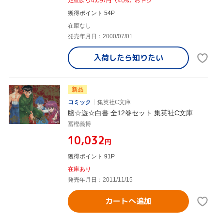
定価より4,097円（40%）おトク
獲得ポイント 54P
在庫なし
発売年月日：2000/07/01
入荷したら
知りたい
新品
コミック
集英社C文庫
幽☆遊☆白書 全12巻セット 集英社C文庫
冨樫義博
¥10,032
円
獲得ポイント 91P
在庫あり
発売年月日：2011/11/15
カートへ追加