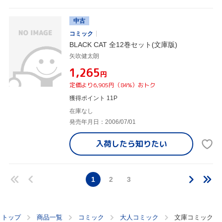
中古
コミック
BLACK CAT 全12巻セット(文庫版)
矢吹健太朗
¥1,265
円
定価より6,905円（84%）おトク
獲得ポイント 11P
在庫なし
発売年月日：2006/07/01
入荷したら
知りたい
1
2
3
トップ
商品一覧
コミック
大人コミック
文庫コミック