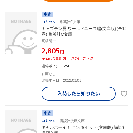
中古
コミック
集英社C文庫
キャプテン翼 ワールドユース編(文庫版)(全12
巻) 集英社C文庫
高橋陽一
¥2,805
円
定価より8,943円（76%）おトク
獲得ポイント 25P
在庫なし
発売年月日：2012/02/01
入荷したら
知りたい
中古
コミック
講談社漫画文庫
ギャルボーイ！ 全16巻セット(文庫版) 講談社