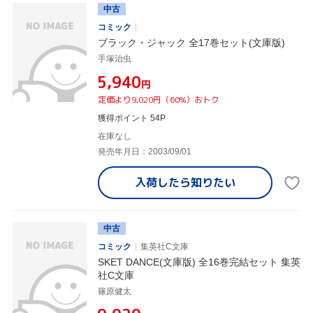
中古
コミック
ブラック・ジャック 全17巻セット(文庫版)
手塚治虫
¥5,940
円
定価より9,020円（60%）おトク
獲得ポイント 54P
在庫なし
発売年月日：2003/09/01
入荷したら
知りたい
中古
コミック
集英社C文庫
SKET DANCE(文庫版) 全16巻完結セット 集英
社C文庫
篠原健太