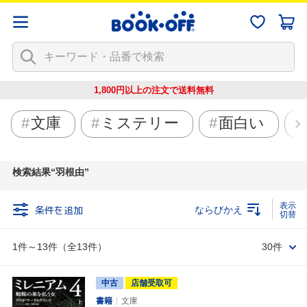
1,800円以上の注文で
送料無料
文庫
ミステリー
面白い
検索結果
羽根由
条件を追加
ならびかえ
1件～13件（全13件）
30件
中古
店舗受取可
書籍
文庫