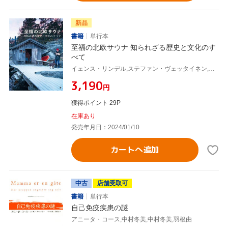
新品
書籍
単行本
至福の北欧サウナ 知られざる歴史と文化のす
べて
イェンス・リンデル,ステファン・ヴェッタイネン,羽根由
¥3,190
円
獲得ポイント 29P
在庫あり
発売年月日：2024/01/10
カートへ追加
中古
店舗受取可
書籍
単行本
自己免疫疾患の謎
アニータ・コース,中村冬美,中村冬美,羽根由