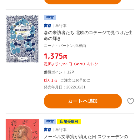
中古
書籍
単行本
森の来訪者たち 北欧のコテージで見つけた生
命の輝き
ニーナ・バートン,羽根由
¥1,375
円
定価より1,155円（45%）おトク
獲得ポイント 12P
残り1点
ご注文はお早めに
発売年月日：2022/10/31
カートへ追加
中古
店舗受取可
書籍
単行本
ノーベル文学賞が消えた日 スウェーデンの