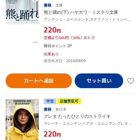
書籍
文庫
熊と踊れ(下) ハヤカワ・ミステリ文庫
アンデシュ・ルースルンド,ステファン・トゥンベリ,ヘレンハルメ美穂,羽根由
¥220
円
定価より880円（80%）おトク
獲得ポイント 2P
在庫あり
発売年月日：2016/09/09
カートへ追加
中古
店舗受取可
書籍
単行本
グレタ たったひとりのストライキ
マレーナ・エルンマン,ベアタ・エルンマン,グレタ・トゥーンベリ,スヴァンテ・トゥーンベリ,羽根由
¥220
円