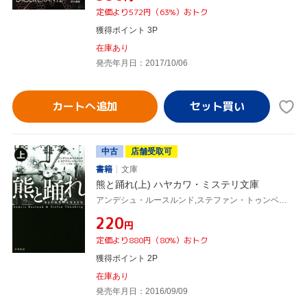
定価より572円（63%）おトク
獲得ポイント 3P
在庫あり
発売年月日：2017/10/06
カートへ追加
中古
店舗受取可
書籍
文庫
熊と踊れ(上) ハヤカワ・ミステリ文庫
アンデシュ・ルースルンド,ステファン・トゥンベリ,ヘレンハルメ美穂,羽根由
¥220
円
定価より880円（80%）おトク
獲得ポイント 2P
在庫あり
発売年月日：2016/09/09