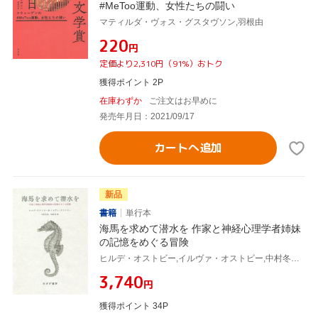
#MeToo運動、女性たちの闘い
マティルダ・ヴォス・グスタヴソン,羽根由
¥220
円
定価より2,310円（91%）おトク
獲得ポイント 2P
在庫わずか
ご注文はお早めに
発売年月日：2021/09/17
カートへ追加
新品
書籍
単行本
海馬を求めて潜水を 作家と神経心理学者姉妹
の記憶をめぐる冒険
ヒルデ・オストビー,イルヴァ・オストビー,中村冬美,羽根由
¥3,740
円
獲得ポイント 34P