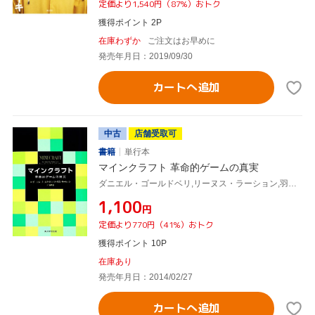
定価より1,540円（87%）おトク
獲得ポイント 2P
在庫わずか
ご注文はお早めに
発売年月日：2019/09/30
カートへ追加
中古
店舗受取可
書籍
単行本
マインクラフト 革命的ゲームの真実
ダニエル・ゴールドベリ,リーヌス・ラーション,羽根由,ダニエルゴールドベリ,リーヌスラーション,羽根由,
¥1,100
円
定価より770円（41%）おトク
獲得ポイント 10P
在庫あり
発売年月日：2014/02/27
カートへ追加