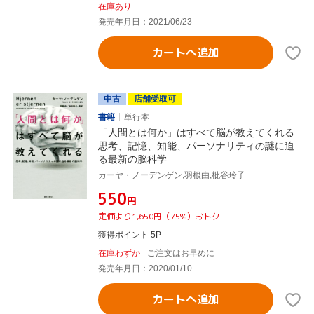
在庫あり
発売年月日：2021/06/23
カートへ追加
中古
店舗受取可
書籍
単行本
「人間とは何か」はすべて脳が教えてくれる
思考、記憶、知能、パーソナリティの謎に迫
る最新の脳科学
カーヤ・ノーデンゲン,羽根由,枇谷玲子
¥550
円
定価より1,650円（75%）おトク
獲得ポイント 5P
在庫わずか
ご注文はお早めに
発売年月日：2020/01/10
カートへ追加