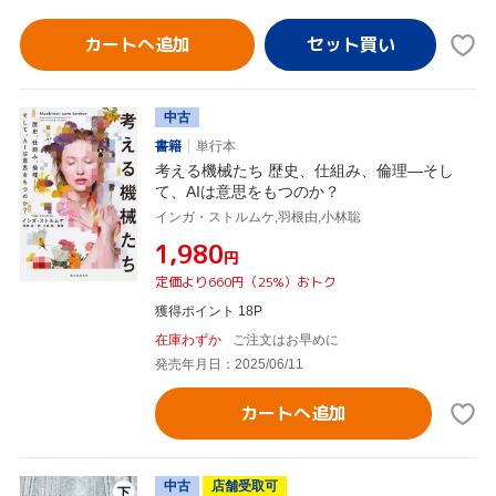
カートへ追加
中古
書籍
単行本
考える機械たち 歴史、仕組み、倫理―そし
て、AIは意思をもつのか？
インガ・ストルムケ,羽根由,小林聡
¥1,980
円
定価より660円（25%）おトク
獲得ポイント 18P
在庫わずか
ご注文はお早めに
発売年月日：2025/06/11
カートへ追加
中古
店舗受取可