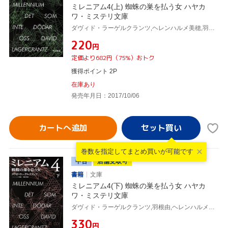
ミレニアム4(上) 蜘蛛の巣を払う女 ハヤカ
ワ・ミステリ文庫
ダヴィド・ラーゲルクランツ,ヘレンハルメ美穂,羽根由
¥220
円
定価より682円（75%）おトク
獲得ポイント 2P
在庫あり
発売年月日：2017/10/06
カートへ追加
巻数を指定して
まとめ買いが可能です
中古
店舗受取可
書籍
文庫
ミレニアム4(下) 蜘蛛の巣を払う女 ハヤカ
ワ・ミステリ文庫
ダヴィド・ラーゲルクランツ,羽根由,ヘレンハルメ美穂
¥330
円