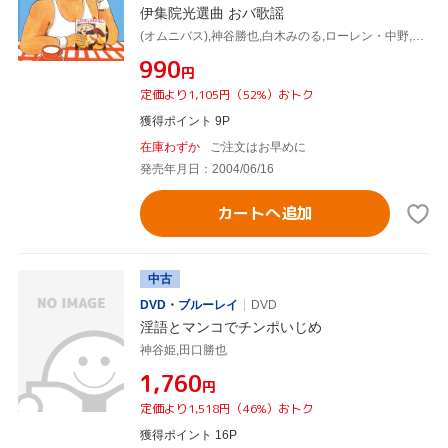
伊集院光選曲 おバ歌謡
(オムニバス),神谷勝也,白木みのる,ローレン・中野,尾藤イサオ,由美かおる,GAL,タンポポ
¥990
円
定価より1,105円（52%）おトク
獲得ポイント 9P
在庫わずか
ご注文はお早めに
発売年月日：2004/06/16
カートへ追加
中古
DVD・ブルーレイ
DVD
淫語とマンコでチンポいじめ
神谷姫,田口勝也
¥1,760
円
定価より1,518円（46%）おトク
獲得ポイント 16P