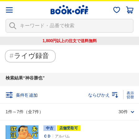
1,800円以上の注文で
送料無料
ライヴ録音
検索結果
神谷勝也
条件を追加
ならびかえ
1件～7件（全7件）
30件
中古
店舗受取可
ＣＤ
アルバム