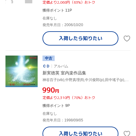
定価より2,068円（63%）おトク
獲得ポイント 11P
在庫なし
発売年月日：2006/10/20
入荷したら
知りたい
中古
ＣＤ
アルバム
新実徳英 室内楽作品集
神谷百子(vib),中野真理(fl),中川俊郎(p),田中瑤子(p),新実真琴(Br),松原勝也(vn),山本千鶴(vn),城戸喜代(va)
¥990
円
定価より2,310円（70%）おトク
獲得ポイント 9P
在庫なし
発売年月日：1998/09/05
入荷したら
知りたい