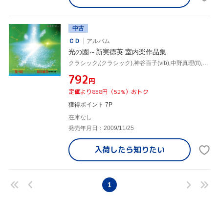
中古
ＣＤ
アルバム
光の園～新実徳英:室内楽作品集
クラシック,(クラシック),神谷百子(vib),中野真理(fl),中川俊郎(p),新実真琴(Br),田中瑤子(p),松原勝也(vn),山本千鶴(vn)
¥792
円
定価より858円（52%）おトク
獲得ポイント 7P
在庫なし
発売年月日：2009/11/25
入荷したら
知りたい
1