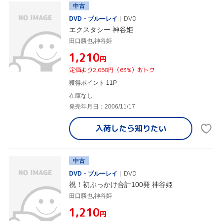
中古
DVD・ブルーレイ
DVD
エクスタシー 神谷姫
田口勝也,神谷姫
¥1,210
円
定価より2,068円（63%）おトク
獲得ポイント 11P
在庫なし
発売年月日：2006/11/17
入荷したら
知りたい
中古
DVD・ブルーレイ
DVD
祝！初ぶっかけ合計100発 神谷姫
田口勝也,神谷姫
¥1,210
円