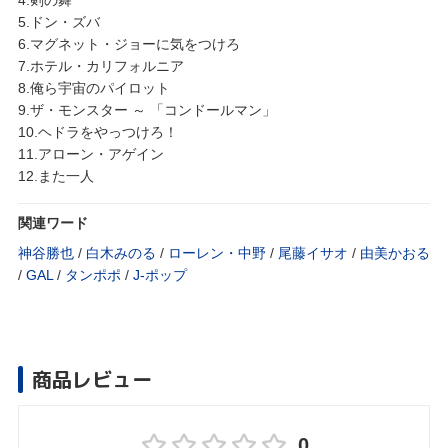
5.ドン・ズバ
6.マグネット・ジョーに気をつけろ
7.ホテル・カリフォルニア
8.俺ら宇宙のパイロット
9.ザ・モンスター ～ 「コンドールマン」
10.ヘドラをやっつけろ！
11.アローン・アゲイン
12.また一人
関連ワード
神谷勝也
/
白木みのる
/
ローレン・中野
/
尾藤イサオ
/
由美かおる
/
GAL
/
タンポポ
/
J‐ポップ
商品レビュー
0