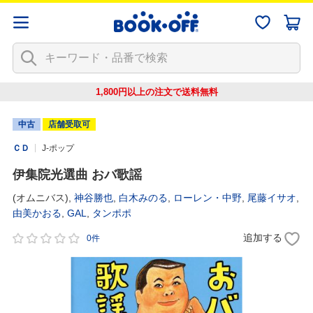
1,800円以上の注文で
送料無料
中古
店舗受取可
ＣＤ
J-ポップ
伊集院光選曲 おバ歌謡
(オムニバス),
神谷勝也
,
白木みのる
,
ローレン・中野
,
尾藤イサオ
,
由美かおる
,
GAL
,
タンポポ
追加する
0件