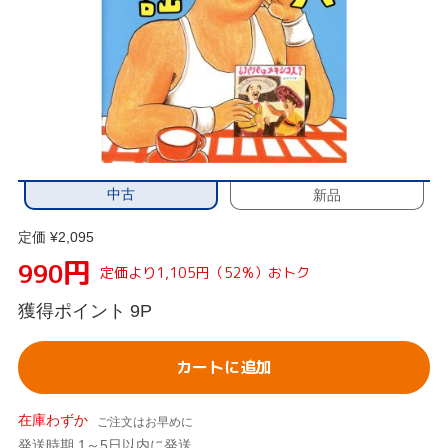
中古
新品
定価 ¥2,095
円
990
定価より1,105円（52%）おトク
獲得ポイント
9P
カートに追加
在庫わずか
ご注文はお早めに
発送時期 1～5日以内に発送