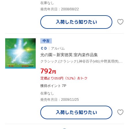
在庫なし
発売年月日：2008/08/22
入荷したら
知りたい
中古
ＣＤ
アルバム
光の園～新実徳英:室内楽作品集
クラシック,(クラシック),神谷百子(vib),中野真理(fl),中川俊郎(p),新実真琴(Br),田中瑤子(p),松原勝也(vn),山本千鶴(vn)
¥792
円
定価より858円（52%）おトク
獲得ポイント 7P
在庫なし
発売年月日：2009/11/25
入荷したら
知りたい