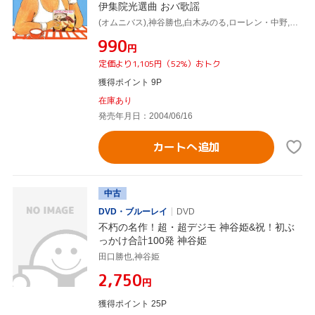
伊集院光選曲 おバ歌謡
(オムニバス),神谷勝也,白木みのる,ローレン・中野,尾藤イサオ,由美かおる,GAL,タンポポ
¥990
円
定価より1,105円（52%）おトク
獲得ポイント 9P
在庫あり
発売年月日：2004/06/16
カートへ追加
中古
DVD・ブルーレイ
DVD
不朽の名作！超・超デジモ 神谷姫&祝！初ぶ
っかけ合計100発 神谷姫
田口勝也,神谷姫
¥2,750
円
獲得ポイント 25P