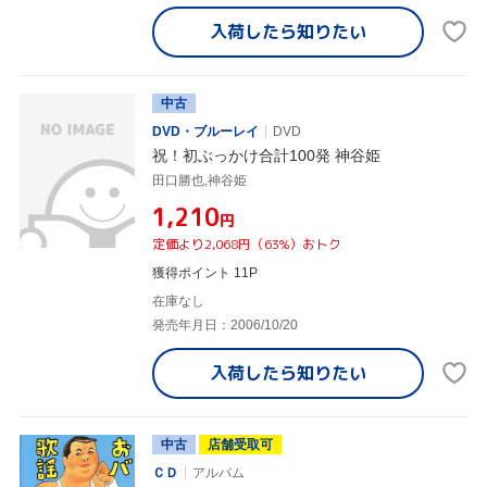
入荷したら
知りたい
中古
DVD・ブルーレイ
DVD
祝！初ぶっかけ合計100発 神谷姫
田口勝也,神谷姫
¥1,210
円
定価より2,068円（63%）おトク
獲得ポイント 11P
在庫なし
発売年月日：2006/10/20
入荷したら
知りたい
中古
店舗受取可
ＣＤ
アルバム