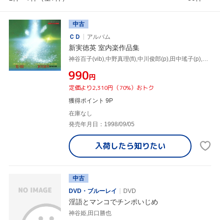
中古
ＣＤ
アルバム
新実徳英 室内楽作品集
神谷百子(vib),中野真理(fl),中川俊郎(p),田中瑤子(p),新実真琴(Br),松原勝也(vn),山本千鶴(vn),城戸喜代(va)
¥990
円
定価より2,310円（70%）おトク
獲得ポイント 9P
在庫なし
発売年月日：1998/09/05
入荷したら
知りたい
中古
DVD・ブルーレイ
DVD
淫語とマンコでチンポいじめ
神谷姫,田口勝也