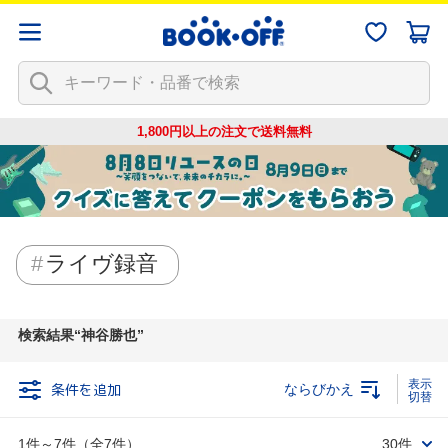
1,800円以上の注文で
送料無料
ライヴ録音
検索結果
神谷勝也
条件を追加
ならびかえ
1件～7件（全7件）
30件