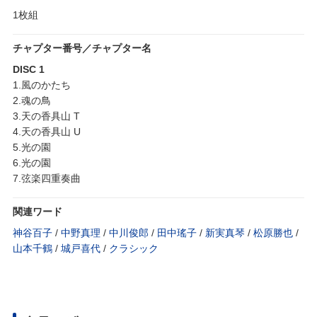
1枚組
チャプター番号／チャプター名
DISC 1
1.風のかたち
2.魂の鳥
3.天の香具山 T
4.天の香具山 U
5.光の園
6.光の園
7.弦楽四重奏曲
関連ワード
神谷百子
/
中野真理
/
中川俊郎
/
田中瑤子
/
新実真琴
/
松原勝也
/
山本千鶴
/
城戸喜代
/
クラシック