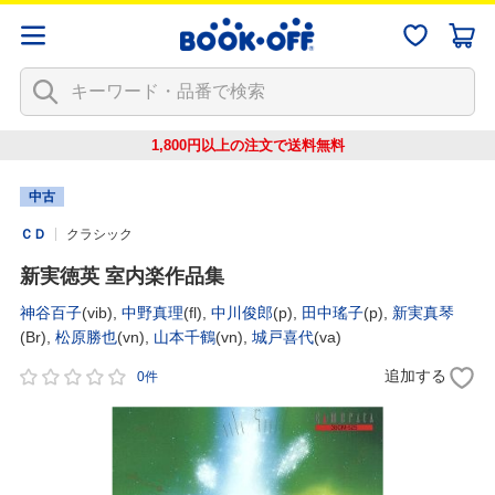
1,800円以上の注文で
送料無料
中古
ＣＤ
クラシック
新実徳英 室内楽作品集
神谷百子
(vib),
中野真理
(fl),
中川俊郎
(p),
田中瑤子
(p),
新実真琴
(Br),
松原勝也
(vn),
山本千鶴
(vn),
城戸喜代
(va)
追加する
0件