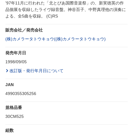
'97年11月に行われた「北とぴあ国際音楽祭」の、新実徳英の作
品個展を収録したライヴ録音盤。神谷百子、中野真理他の演奏に
よる、全5曲を収録。 (C)RS
販売会社／発売会社
(株)カメラータトウキョウ((株)カメラータトウキョウ)
発売年月日
1998/09/05
改訂版・発行年月日について
JAN
4990355305256
規格品番
30CM525
組数