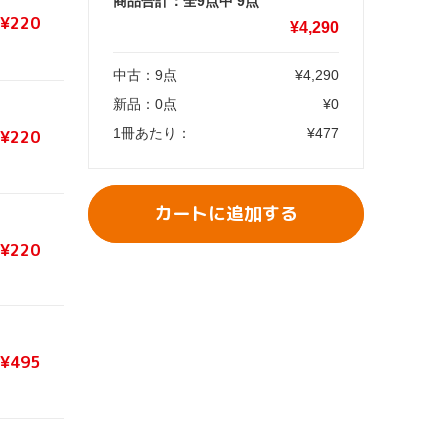
商品合計：全9点中
9
点
¥220
¥
4,290
中古：
9
点
¥
4,290
新品：
0
点
¥
0
1冊あたり：
¥
477
¥220
カートに追加する
¥220
¥495