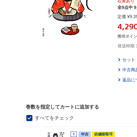
在庫あり
全9点中 
定価 ¥
9,3
4,29
獲得ポイ
発送時期 
セット
中古商
返品に
巻数を指定してカートに追加する
すべてをチェック
1
中古
店舗受取可