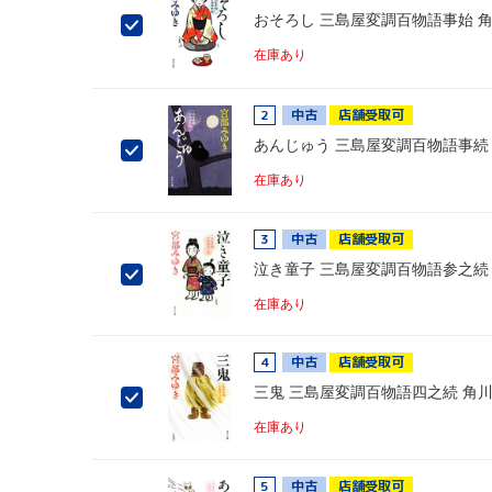
おそろし 三島屋変調百物語事始 
在庫あり
2
中古
店舗受取可
あんじゅう 三島屋変調百物語事続
在庫あり
3
中古
店舗受取可
泣き童子 三島屋変調百物語参之続
在庫あり
4
中古
店舗受取可
三鬼 三島屋変調百物語四之続 角
在庫あり
5
中古
店舗受取可