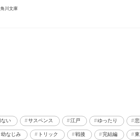
 角川文庫
切ない
サスペンス
江戸
ゆったり
悲
幼なじみ
トリック
戦後
完結編
東