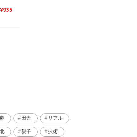
¥935
劇
田舎
リアル
北
親子
技術