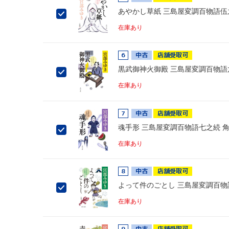
あやかし草紙 三島屋変調百物語伍
在庫あり
6
中古
店舗受取可
黒武御神火御殿 三島屋変調百物語
在庫あり
7
中古
店舗受取可
魂手形 三島屋変調百物語七之続 
在庫あり
8
中古
店舗受取可
よって件のごとし 三島屋変調百物
在庫あり
9
中古
店舗受取可