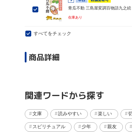
青瓜不動 三島屋変調百物語九之続
在庫あり
すべてをチェック
商品詳細
関連ワードから探す
文庫
読みやすい
楽しい
スピリチュアル
少年
親友