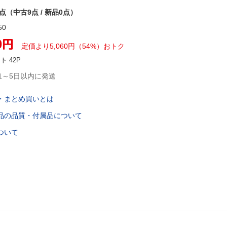
9点（中古9点 / 新品0点）
50
0
円
定価より
5,060
円
（
54
%）
おトク
ント
42
P
1～5日以内に発送
・まとめ買いとは
品の品質・付属品について
ついて