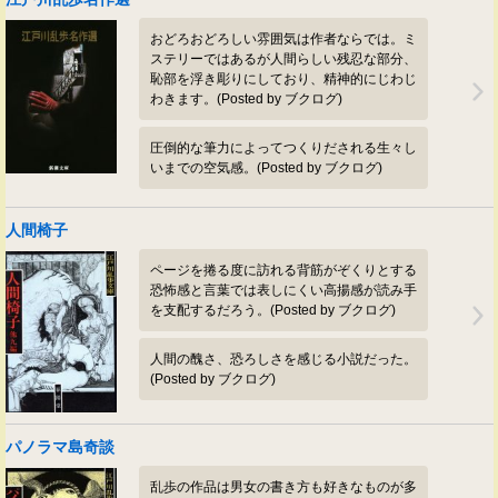
おどろおどろしい雰囲気は作者ならでは。ミ
ステリーではあるが人間らしい残忍な部分、
恥部を浮き彫りにしており、精神的にじわじ
わきます。(Posted by ブクログ)
圧倒的な筆力によってつくりだされる生々し
いまでの空気感。(Posted by ブクログ)
人間椅子
ページを捲る度に訪れる背筋がぞくりとする
恐怖感と言葉では表しにくい高揚感が読み手
を支配するだろう。(Posted by ブクログ)
人間の醜さ、恐ろしさを感じる小説だった。
(Posted by ブクログ)
パノラマ島奇談
乱歩の作品は男女の書き方も好きなものが多