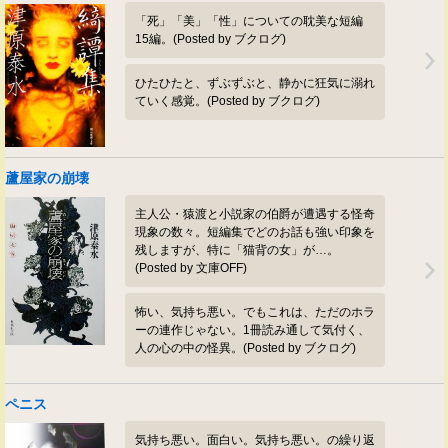
「死」「美」「性」についての耽美な短編
15編。(Posted by ブクログ)
ひたひたと、ずぶずぶと、静かに狂気に溺れ
ていく感覚。(Posted by ブクログ)
蘆屋家の崩壊
主人公・猿渡と小説家の伯爵が遭遇する怪奇
現象の数々。短編集でどのお話も強い印象を
残しますが、特に「猫背の女」が…。
(Posted by 文庫OFF)
怖い、気持ち悪い。でもこれは、ただのホラ
ーの連作じゃない。1冊読み通して気付く、
人の心の中の怪異。(Posted by ブクログ)
ペニス
気持ち悪い。面白い。気持ち悪い。の繰り返