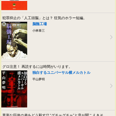
犯罪抑止の「人工頭脳」とは？ 狂気のホラー短編。
脳髄工場
小林泰三
グロ注意！ 再読するには時間がいります。
独白するユニバーサル横メルカトル
平山夢明
異形な巨体の弟をどう殺す!? “グチャグチャ”と音が聞こえきそ