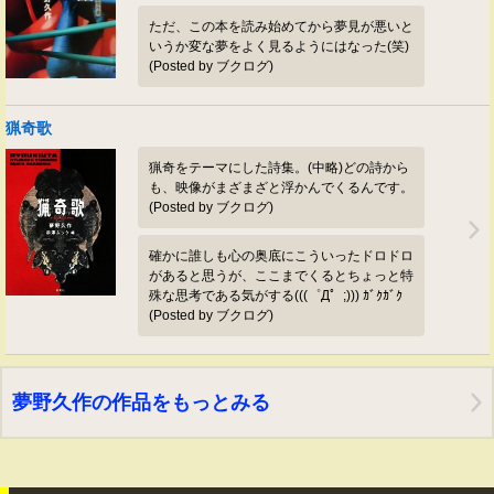
ただ、この本を読み始めてから夢見が悪いと
いうか変な夢をよく見るようにはなった(笑)
(Posted by ブクログ)
猟奇歌
猟奇をテーマにした詩集。(中略)どの詩から
も、映像がまざまざと浮かんでくるんです。
(Posted by ブクログ)
確かに誰しも心の奥底にこういったドロドロ
があると思うが、ここまでくるとちょっと特
殊な思考である気がする(((゜Д゜;))) ｶﾞｸｶﾞｸ
(Posted by ブクログ)
夢野久作の作品をもっとみる