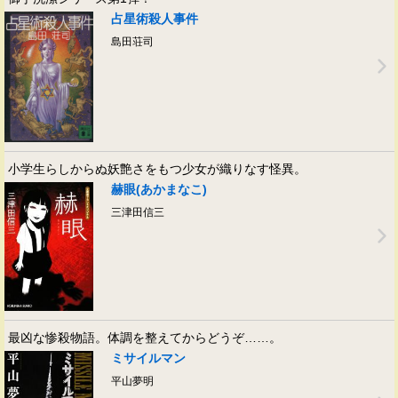
占星術殺人事件
島田荘司
小学生らしからぬ妖艶さをもつ少女が織りなす怪異。
赫眼(あかまなこ)
三津田信三
最凶な惨殺物語。体調を整えてからどうぞ……。
ミサイルマン
平山夢明