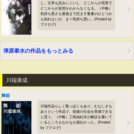
し。文章も読みにくいし、どこからが現実で
どこからが妄想かわからなくなる。（中略）
気持ち悪さも最後まで読ます要素のひとつか
も知れないが、まー気持ち悪い。(Posted by
ブクログ)
津原泰水の作品をもっとみる
川端康成
舞姫
川端作品らしく艶っぽくもあり、むなしさも
ありという作品で、戦後の社会を実感できる
と思う。（中略）三島由紀夫が解説を書いて
いるところもなかなか面白かった。(Posted
by ブクログ)