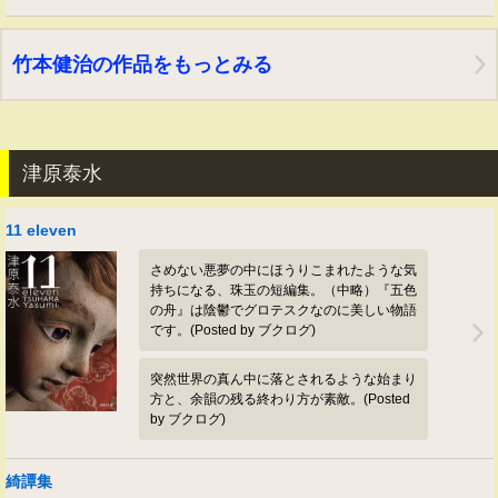
竹本健治の作品をもっとみる
津原泰水
11 eleven
さめない悪夢の中にほうりこまれたような気
持ちになる、珠玉の短編集。（中略）『五色
の舟』は陰鬱でグロテスクなのに美しい物語
です。(Posted by ブクログ)
突然世界の真ん中に落とされるような始まり
方と、余韻の残る終わり方が素敵。(Posted
by ブクログ)
綺譚集