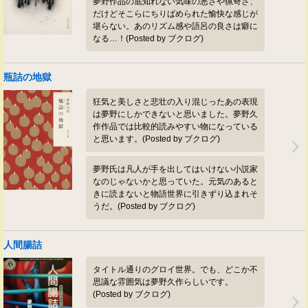
夢野作品の底知れない気味の悪さや猟奇さ、
だけどそこらにちりばめられた愉快な感じが
堪らない。あのリズム感や語呂の良さは癖に
なる…！(Posted by ブクログ)
瓶詰の地獄
狂気と美しさと悲壮の入り混じったあの表現
は夢野にしかできないと思いました。夢野久
作作品では比較的読みやすい物になっている
と思います。(Posted by ブクログ)
夢野氏は凡人が手を出してはいけない小説家
なのじゃないかと思っていた。元気のあると
きに読まないと物語世界に引きずり込まれそ
うだ。(Posted by ブクログ)
人間腸詰
タイトル通りのグロイ世界。でも、どこか不
思議な雰囲気は夢野久作らしいです。
(Posted by ブクログ)