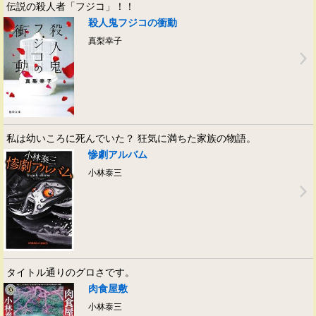
伝説の殺人者「フジコ」！！
殺人鬼フジコの衝動
真梨幸子
私は幼いころに死んでいた？ 狂気に満ちた家族の物語。
惨劇アルバム
小林泰三
タイトル通りのグロさです。
肉食屋敷
小林泰三