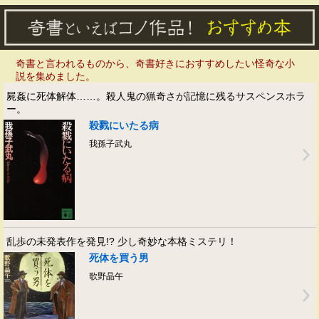
奇書と言われるものから、奇書好きにおすすめしたい怪奇な小
説を集めました。
屍姦に死体解体……。殺人鬼の猟奇さが記憶に残るサスペンスホラ
ー。
殺戮にいたる病
我孫子武丸
乱歩の未発表作を発見!? 少し奇妙な本格ミステリ！
死体を買う男
歌野晶午