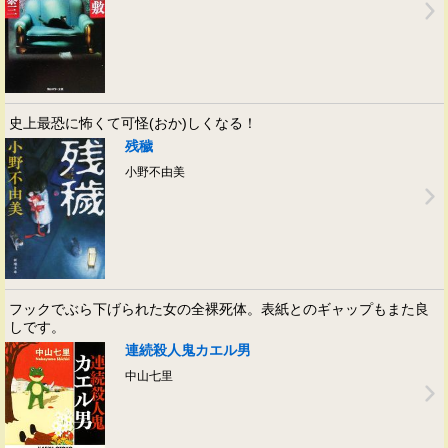
史上最恐に怖くて可怪(おか)しくなる！
残穢
小野不由美
フックでぶら下げられた女の全裸死体。表紙とのギャップもまた良
しです。
連続殺人鬼カエル男
中山七里