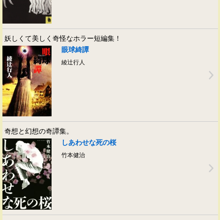
妖しくて美しく奇怪なホラー短編集！
眼球綺譚
綾辻行人
奇想と幻想の奇譚集。
しあわせな死の桜
竹本健治