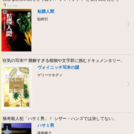
う……。
粘膜人間
飴村行
狂気の写本!? 難解すぎる植物や文字群に挑むドキュメンタリー。
ヴォイニッチ写本の謎
ゲリーケネディ
猟奇殺人犯「ハサミ男」！ シザー・ハンズでは決してない。
ハサミ男
殊能将之