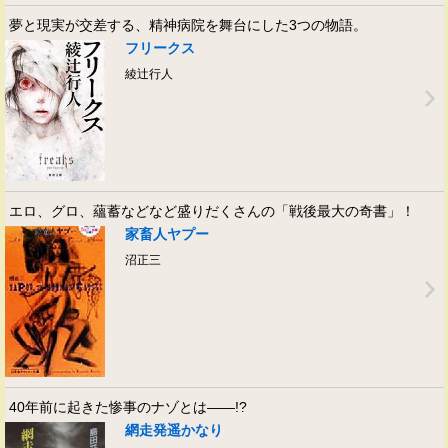
夢と現実が交差する、精神病院を舞台にした3つの物語。
フリークス
綾辻行人
エロ、グロ、蘊蓄などなど盛りだくさんの「戦後最大の奇書」！
家畜人ヤプー
沼正三
40年前に起きた惨事のナゾとは――!?
網走発遥かなり