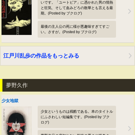
いです。「ユートピア」に憑かれた男の情熱
と狂気、そして血みどろの散華とも言える最
期。(Posted by ブクログ)
最後の主人公の死に様が悪趣味すぎてすご
い。さすが。(Posted by ブクログ)
江戸川乱歩の作品をもっとみる
夢野久作
少女地獄
少女というものは残酷である。本のタイトル
にふさわしい短編集です。(Posted by ブク
ログ)