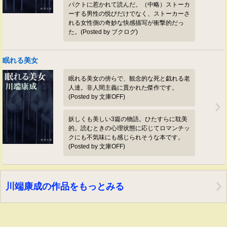
パクトに惹かれて読んだ。（中略）ストーカ
ーする男性の悦びだけでなく、ストーカーさ
れる女性側の奇妙な快感描写が衝撃的だっ
た。(Posted by ブクログ)
眠れる美女
眠れる美女の傍らで、観念的な死と戯れる老
人達。非人間主義に貫かれた傑作です。
(Posted by 文庫OFF)
妖しくも美しい3篇の物語。ひたすらに耽美
的。読むときの心理状態に応じてロマンチッ
クにも不気味にも感じられそうな本です。
(Posted by 文庫OFF)
川端康成の作品をもっとみる