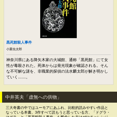
黒死館殺人事件
小栗虫太郎
神奈川県にある降矢木家の大城館、通称「黒死館」にて女
性が毒殺された。死体からは発光現象が確認される。そん
な不可解な謎を、非職業的探偵の法水麟太郎が解き明かし
ていく……。
中井英夫「虚無への供物」
三大奇書の中ではユーモアにあふれ、比較的読みやすい作品と
なっている本書。3作すべて読もうと思っている方、「ドグラ・