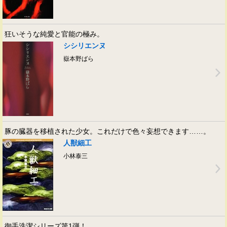
狂いそうな純愛と官能の極み。
シシリエンヌ
嶽本野ばら
豚の臓器を移植された少女。これだけで色々妄想できます……。
人獣細工
小林泰三
御手洗潔シリーズ第1弾！