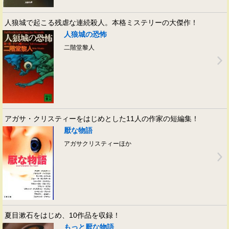
人狼城で起こる残虐な連続殺人。本格ミステリーの大傑作！
人狼城の恐怖
二階堂黎人
アガサ・クリスティーをはじめとした11人の作家の短編集！
厭な物語
アガサクリスティーほか
夏目漱石をはじめ、10作品を収録！
もっと厭な物語