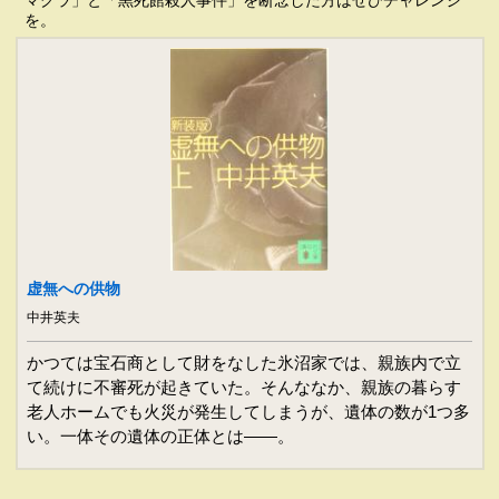
マグラ」と「黒死館殺人事件」を断念した方はぜひチャレンジ
を。
虚無への供物
中井英夫
かつては宝石商として財をなした氷沼家では、親族内で立
て続けに不審死が起きていた。そんななか、親族の暮らす
老人ホームでも火災が発生してしまうが、遺体の数が1つ多
い。一体その遺体の正体とは――。