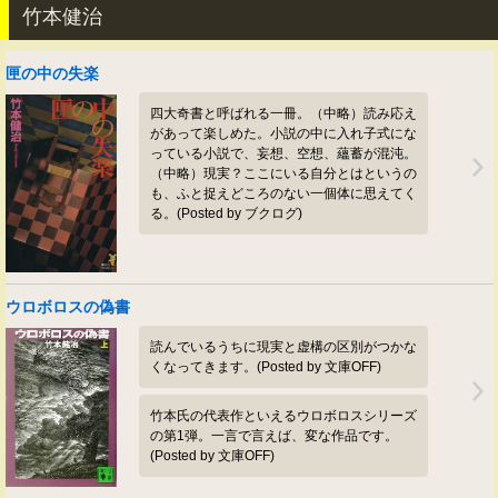
竹本健治
匣の中の失楽
四大奇書と呼ばれる一冊。（中略）読み応え
があって楽しめた。小説の中に入れ子式にな
っている小説で、妄想、空想、蘊蓄が混沌。
（中略）現実？ここにいる自分とはというの
も、ふと捉えどころのない一個体に思えてく
る。(Posted by ブクログ)
ウロボロスの偽書
読んでいるうちに現実と虚構の区別がつかな
くなってきます。(Posted by 文庫OFF)
竹本氏の代表作といえるウロボロスシリーズ
の第1弾。一言で言えば、変な作品です。
(Posted by 文庫OFF)