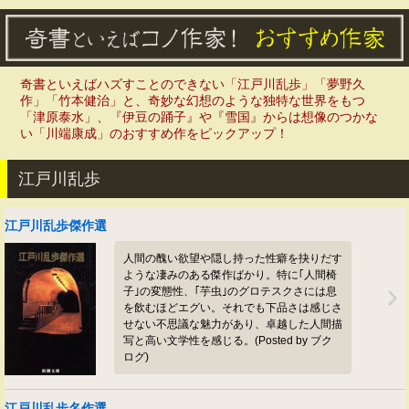
奇書といえばハズすことのできない「江戸川乱歩」「夢野久
作」「竹本健治」と、奇妙な幻想のような独特な世界をもつ
「津原泰水」、『伊豆の踊子』や『雪国』からは想像のつかな
い「川端康成」のおすすめ作をピックアップ！
江戸川乱歩
江戸川乱歩傑作選
人間の醜い欲望や隠し持った性癖を抉りだす
ような凄みのある傑作ばかり。特に｢人間椅
子｣の変態性、｢芋虫｣のグロテスクさには息
を飲むほどエグい。それでも下品さは感じさ
せない不思議な魅力があり、卓越した人間描
写と高い文学性を感じる。(Posted by ブク
ログ)
江戸川乱歩名作選