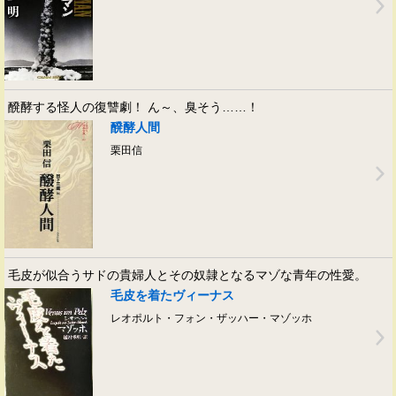
醗酵する怪人の復讐劇！ ん～、臭そう……！
醗酵人間
栗田信
毛皮が似合うサドの貴婦人とその奴隷となるマゾな青年の性愛。
毛皮を着たヴィーナス
レオポルト・フォン・ザッハー・マゾッホ