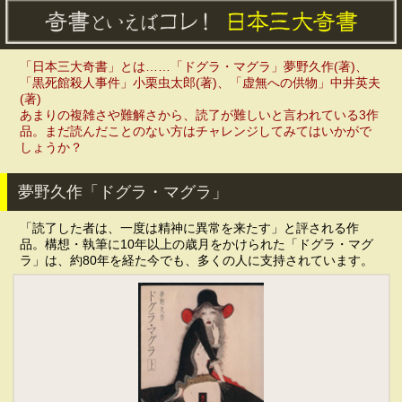
「日本三大奇書」とは……「ドグラ・マグラ」夢野久作(著)、
「黒死館殺人事件」小栗虫太郎(著)、「虚無への供物」中井英夫
(著)
あまりの複雑さや難解さから、読了が難しいと言われている3作
品。まだ読んだことのない方はチャレンジしてみてはいかがで
しょうか？
夢野久作「ドグラ・マグラ」
「読了した者は、一度は精神に異常を来たす」と評される作
品。構想・執筆に10年以上の歳月をかけられた「ドグラ・マグ
ラ」は、約80年を経た今でも、多くの人に支持されています。