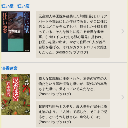
狂い壁 狂い窓
元産婦人科医院を改装した｢樹影荘｣というア
パートを舞台にした作品である。そこに住む
男女はどこか歪んでおり、屈折した性格を持
っている。そんな彼らに起こる奇怪な出来
事。(中略）住人たちも疑心暗鬼に捉われ、
お互いを疑い出す。やがて住民の1人が首吊
自殺を遂げる。それがカタストロフィの始ま
りだった。(Posted by ブクログ)
涙香迷宮
膨大な知識量に圧倒された。過去の実在の人
物だという黒岩涙香も凄いが、現代の竹本氏
もまた凄い。天才っているんだなと。
(Posted by ブクログ)
超絶技巧暗号ミステリ。殺人事件が完全に添
え物のよう。「入神」で感じた、そこまで凝
るか、という作りはさらに進化していた。
(Posted by ブクログ)