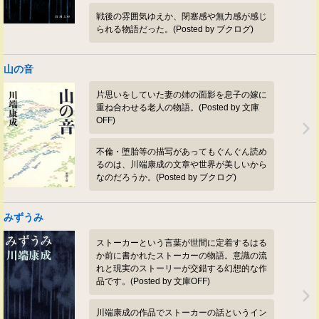
戦後の雰囲気ゆえか、閉塞感や無力感が感じ
られる物語だった。(Posted by ブクログ)
山の音
片思いをしていた妻の姉の面影を息子の嫁に
重ね合わせる老人の物語。(Posted by 文庫
OFF)
不倫・堕胎等の描写があってもぐんぐん読め
るのは、川端康成の文章や世界が美しいから
なのだろうか。(Posted by ブクログ)
みずうみ
ストーカーという言葉が世間に定着するはる
か前に書かれたストーカーの物語。意識の流
れと現実のストーリーが交錯する幻想的な作
品です。(Posted by 文庫OFF)
川端康成の作品でストーカーの話というイン