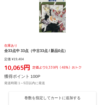
在庫あり
全33点中 33点（中古33点 / 新品0点）
定価 ¥
19,404
円
10,065
定価より
9,339
円
（
48
%）
おトク
獲得ポイント
100
P
発送時期 1～5日以内に発送
巻数を指定してカートに追加する