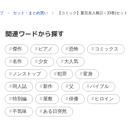
プ
セット・まとめ買い
【コミック】夏目友人帳(1～33巻)セット
関連ワードから探す
傑作
ピアノ
恐怖
コミックス
名作
少女
大人気
ノンストップ
犯罪
変身
同人誌
新作
父
バイブル
特別編
屋敷
俳優
ヒロイン
不気味
ある日突然