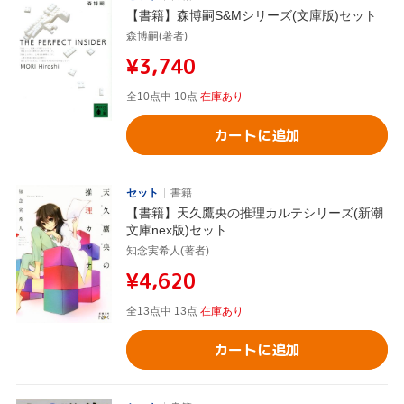
【書籍】森博嗣S&Mシリーズ(文庫版)セット
森博嗣(著者)
¥3,740
全10点中 10点
在庫あり
カートに追加
セット
書籍
【書籍】天久鷹央の推理カルテシリーズ(新潮
文庫nex版)セット
知念実希人(著者)
¥4,620
全13点中 13点
在庫あり
カートに追加