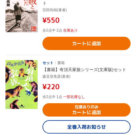
ト
百田尚樹(著者)
¥550
全2点中 2点
在庫あり
カートに追加
セット
書籍
【書籍】有頂天家族シリーズ(文庫版)セット
森見登美彦(著者)
¥220
全2点中 1点
一部在庫なし
在庫ありのみ
カートに追加
全巻入荷お知らせ