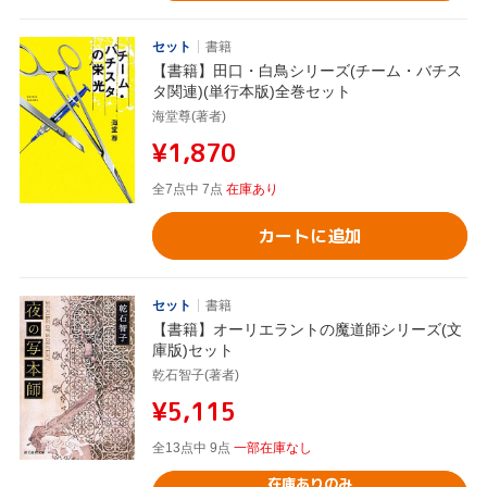
セット
書籍
【書籍】田口・白鳥シリーズ(チーム・バチス
タ関連)(単行本版)全巻セット
海堂尊(著者)
¥1,870
全7点中 7点
在庫あり
カートに追加
セット
書籍
【書籍】オーリエラントの魔道師シリーズ(文
庫版)セット
乾石智子(著者)
¥5,115
全13点中 9点
一部在庫なし
在庫ありのみ