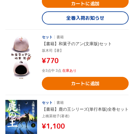
カートに追加
全巻入荷お知らせ
セット
書籍
【書籍】和菓子のアン(文庫版)セット
坂木司【著】
¥770
全3点中 3点
在庫あり
カートに追加
セット
書籍
【書籍】鹿の王シリーズ(単行本版)全巻セット
上橋菜穂子(著者)
¥1,100