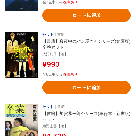
全3点中 3点
在庫あり
カートに追加
セット
書籍
【書籍】真夜中のパン屋さんシリーズ(文庫版)
全巻セット
大沼紀子【著】
¥990
全6点中 6点
在庫あり
カートに追加
セット
書籍
【書籍】加賀恭一郎シリーズ(単行本・新書版)
セット
東野圭吾【著】