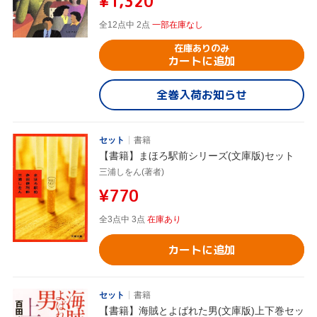
¥1,320
全12点中 2点
一部在庫なし
在庫ありのみ
カートに追加
全巻入荷お知らせ
セット
書籍
【書籍】まほろ駅前シリーズ(文庫版)セット
三浦しをん(著者)
¥770
全3点中 3点
在庫あり
カートに追加
セット
書籍
【書籍】海賊とよばれた男(文庫版)上下巻セッ