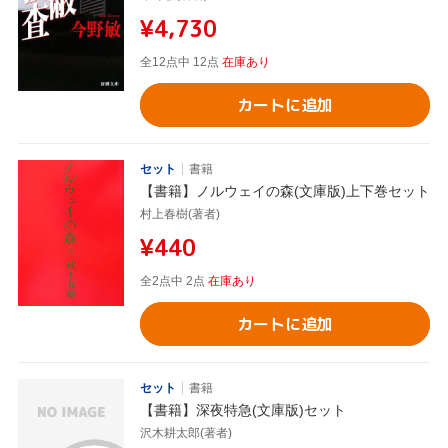
¥4,730
全12点中 12点
在庫あり
カートに追加
セット
書籍
【書籍】ノルウェイの森(文庫版)上下巻セット
村上春樹(著者)
¥440
全2点中 2点
在庫あり
カートに追加
セット
書籍
【書籍】深夜特急(文庫版)セット
沢木耕太郎(著者)