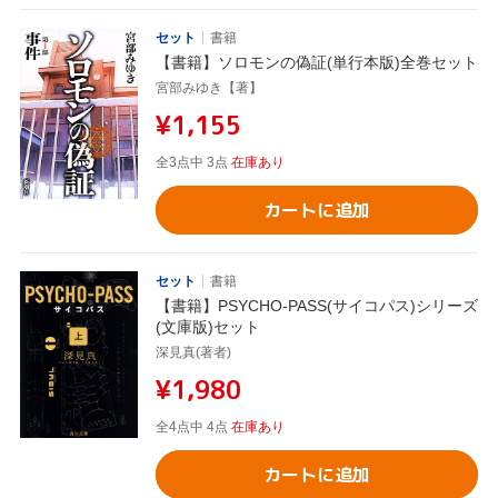
セット
書籍
【書籍】ソロモンの偽証(単行本版)全巻セット
宮部みゆき【著】
¥1,155
全3点中 3点
在庫あり
カートに追加
セット
書籍
【書籍】PSYCHO-PASS(サイコパス)シリーズ
(文庫版)セット
深見真(著者)
¥1,980
全4点中 4点
在庫あり
カートに追加