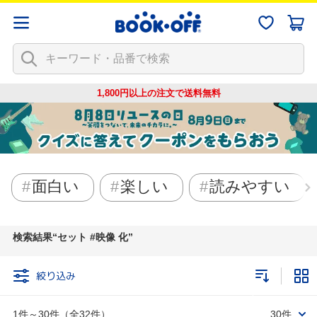
1,800円以上の注文で
送料無料
面白い
楽しい
読みやすい
検索結果
セット #映像 化
絞り込み
1件～30件（全32件）
30件