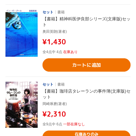
セット
書籍
【書籍】精神科医伊良部シリーズ(文庫版)セッ
ト
奥田英朗(著者)
¥1,430
全4点中 4点
在庫あり
カートに追加
セット
書籍
【書籍】珈琲店タレーランの事件簿(文庫版)セ
ット
岡崎琢磨(著者)
¥2,310
全9点中 6点
一部在庫なし
在庫ありのみ