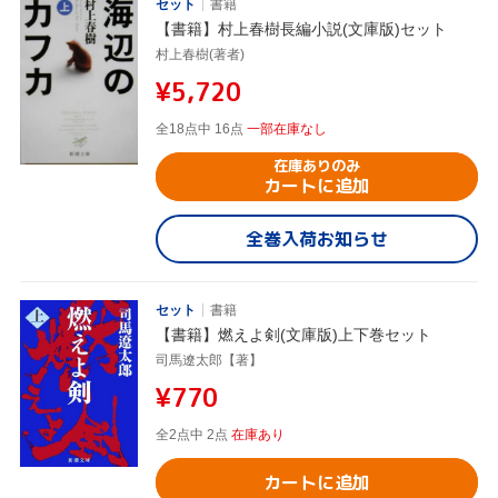
セット
書籍
【書籍】村上春樹長編小説(文庫版)セット
村上春樹(著者)
¥5,720
全18点中 16点
一部在庫なし
在庫ありのみ
カートに追加
全巻入荷お知らせ
セット
書籍
【書籍】燃えよ剣(文庫版)上下巻セット
司馬遼太郎【著】
¥770
全2点中 2点
在庫あり
カートに追加