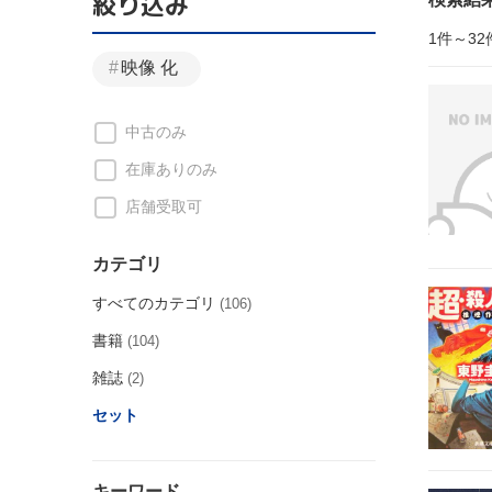
絞り込み
1件～32
映像 化
中古のみ
在庫ありのみ
店舗受取可
カテゴリ
すべてのカテゴリ
(106)
書籍
(104)
雑誌
(2)
セット
キーワード