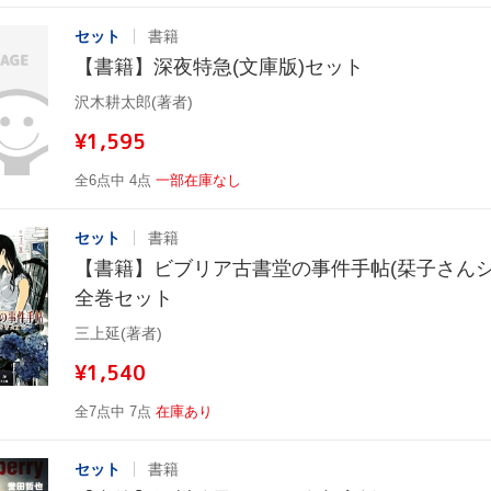
セット
書籍
【書籍】深夜特急(文庫版)セット
沢木耕太郎(著者)
¥1,595
全6点中 4点
一部在庫なし
セット
書籍
【書籍】ビブリア古書堂の事件手帖(栞子さんシリ
全巻セット
三上延(著者)
¥1,540
全7点中 7点
在庫あり
セット
書籍