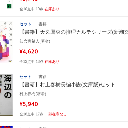
全10点中 10点
在庫あり
セット
書籍
【書籍】天久鷹央の推理カルテシリーズ(新潮文庫
知念実希人(著者)
¥4,620
全13点中 13点
在庫あり
セット
書籍
【書籍】村上春樹長編小説(文庫版)セット
村上春樹(著者)
¥5,940
全18点中 17点
一部在庫なし