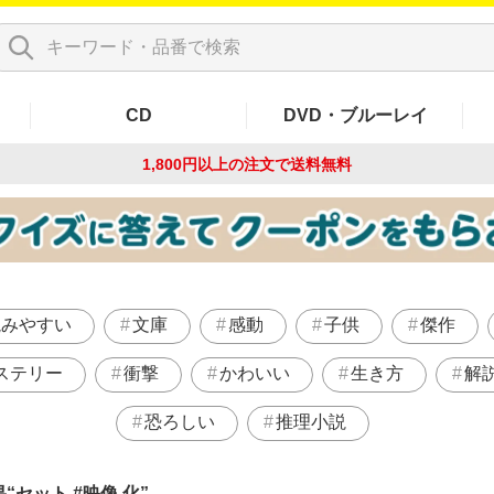
CD
DVD・ブルーレイ
1,800円以上の注文で
送料無料
読みやすい
文庫
感動
子供
傑作
ステリー
衝撃
かわいい
生き方
解
恐ろしい
推理小説
果
セット #映像 化