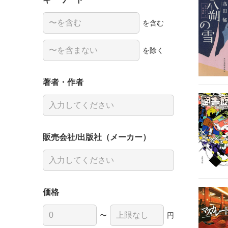
を含む
を除く
著者・作者
販売会社/出版社（メーカー）
価格
〜
円