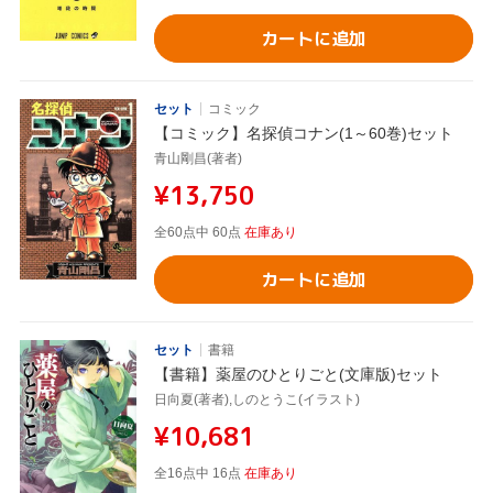
カートに追加
セット
コミック
【コミック】名探偵コナン(1～60巻)セット
青山剛昌(著者)
¥13,750
全60点中 60点
在庫あり
カートに追加
セット
書籍
【書籍】薬屋のひとりごと(文庫版)セット
日向夏(著者),しのとうこ(イラスト)
¥10,681
全16点中 16点
在庫あり