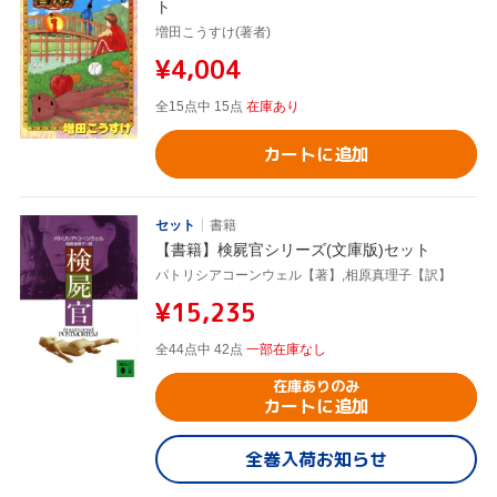
ト
増田こうすけ(著者)
¥4,004
全15点中 15点
在庫あり
カートに追加
セット
書籍
【書籍】検屍官シリーズ(文庫版)セット
パトリシアコーンウェル【著】,相原真理子【訳】
¥15,235
全44点中 42点
一部在庫なし
在庫ありのみ
カートに追加
全巻入荷お知らせ