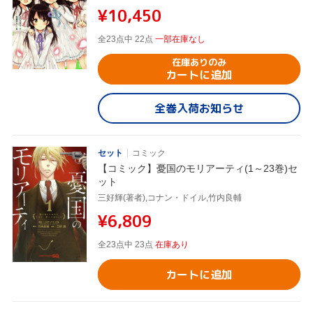
¥10,450
全23点中 22点
一部在庫なし
在庫ありのみ
カートに追加
全巻入荷お知らせ
セット
コミック
【コミック】憂国のモリアーティ(1～23巻)セ
ット
三好輝(著者),コナン・ドイル,竹内良輔
¥6,809
全23点中 23点
在庫あり
カートに追加