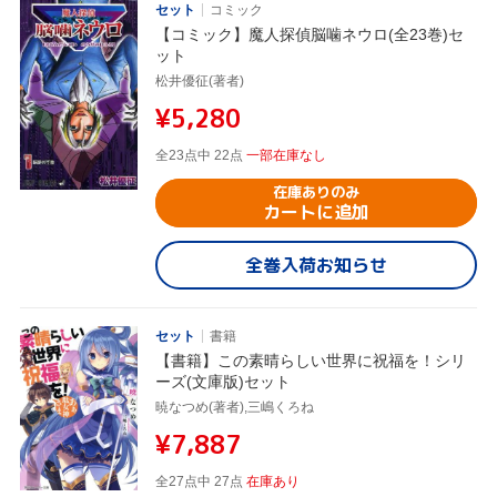
セット
コミック
【コミック】魔人探偵脳噛ネウロ(全23巻)セ
ット
松井優征(著者)
¥5,280
全23点中 22点
一部在庫なし
在庫ありのみ
カートに追加
全巻入荷お知らせ
セット
書籍
【書籍】この素晴らしい世界に祝福を！シリ
ーズ(文庫版)セット
暁なつめ(著者),三嶋くろね
¥7,887
全27点中 27点
在庫あり