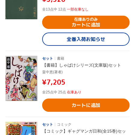
全13点中 12点
一部在庫なし
在庫ありのみ
カートに追加
全巻入荷お知らせ
セット
書籍
【書籍】しゃばけシリーズ(文庫版)セット
畠中恵(著者)
¥7,205
全25点中 25点
在庫あり
カートに追加
セット
コミック
【コミック】ギャグマンガ日和(全15巻)セッ