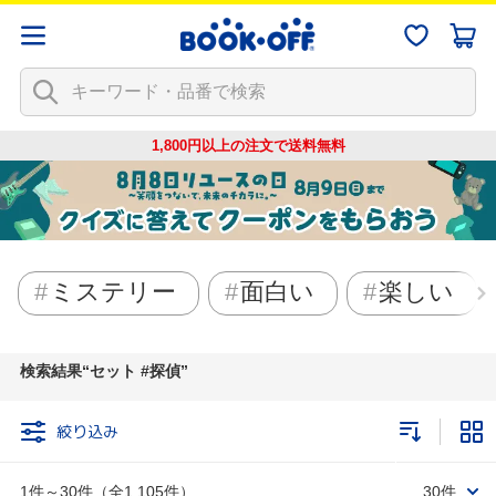
1,800円以上の注文で
送料無料
ミステリー
面白い
楽しい
検索結果
セット #探偵
絞り込み
1件～30件（全1,105件）
30件