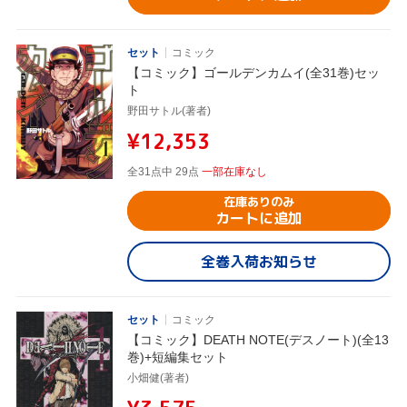
セット
コミック
【コミック】ゴールデンカムイ(全31巻)セッ
ト
野田サトル(著者)
¥12,353
全31点中 29点
一部在庫なし
在庫ありのみ
カートに追加
全巻入荷お知らせ
セット
コミック
【コミック】DEATH NOTE(デスノート)(全13
巻)+短編集セット
小畑健(著者)