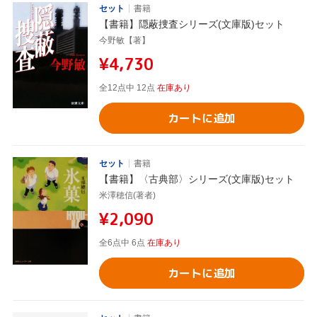
セット
書籍
【書籍】隠蔽捜査シリーズ(文庫版)セット
今野敏【著】
¥4,730
全12点中 12点
在庫あり
カートに追加
セット
書籍
【書籍】〈古典部〉シリーズ(文庫版)セット
米澤穂信(著者)
¥2,090
全6点中 6点
在庫あり
カートに追加