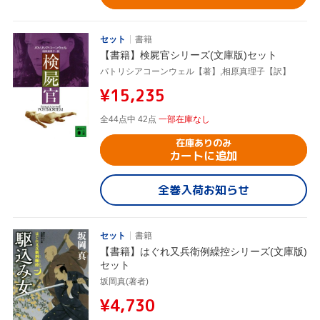
セット
書籍
【書籍】検屍官シリーズ(文庫版)セット
パトリシアコーンウェル【著】,相原真理子【訳】
¥15,235
全44点中 42点
一部在庫なし
在庫ありのみ
カートに追加
全巻入荷お知らせ
セット
書籍
【書籍】はぐれ又兵衛例繰控シリーズ(文庫版)
セット
坂岡真(著者)
¥4,730