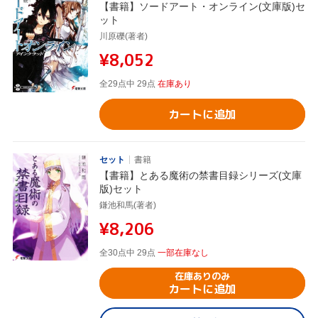
【書籍】ソードアート・オンライン(文庫版)セ
ット
川原礫(著者)
¥8,052
全29点中 29点
在庫あり
カートに追加
セット
書籍
【書籍】とある魔術の禁書目録シリーズ(文庫
版)セット
鎌池和馬(著者)
¥8,206
全30点中 29点
一部在庫なし
在庫ありのみ
カートに追加