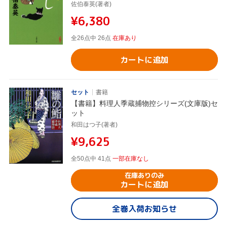
佐伯泰英(著者)
¥6,380
全26点中 26点
在庫あり
カートに追加
セット
書籍
【書籍】料理人季蔵捕物控シリーズ(文庫版)セ
ット
和田はつ子(著者)
¥9,625
全50点中 41点
一部在庫なし
在庫ありのみ
カートに追加
全巻入荷お知らせ