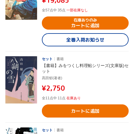
¥19,085
全57点中 35点
一部在庫なし
在庫ありのみ
カートに追加
全巻入荷お知らせ
セット
書籍
【書籍】みをつくし料理帖シリーズ(文庫版)セ
ット
髙田郁(著者)
¥2,750
全11点中 11点
在庫あり
カートに追加
セット
書籍