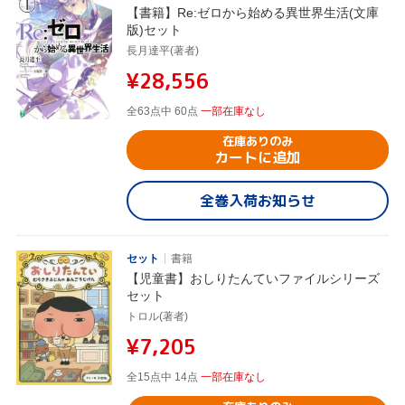
【書籍】Re:ゼロから始める異世界生活(文庫
版)セット
長月達平(著者)
¥28,556
全63点中 60点
一部在庫なし
在庫ありのみ
カートに追加
全巻入荷お知らせ
セット
書籍
【児童書】おしりたんていファイルシリーズ
セット
トロル(著者)
¥7,205
全15点中 14点
一部在庫なし