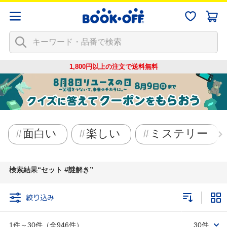
1,800円以上の注文で
送料無料
面白い
楽しい
ミステリー
検索結果
セット #謎解き
絞り込み
1件～30件（全946件）
30件