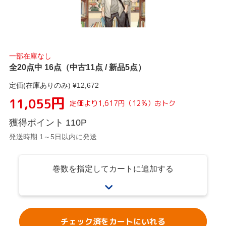
一部在庫なし
全20点中 16点（中古11点 / 新品5点）
定価(在庫ありのみ) ¥
12,672
円
11,055
定価より
1,617
円
（
12
%）
おトク
獲得ポイント
110
P
発送時期 1～5日以内に発送
巻数を指定してカートに追加する
チェック済をカートにいれる