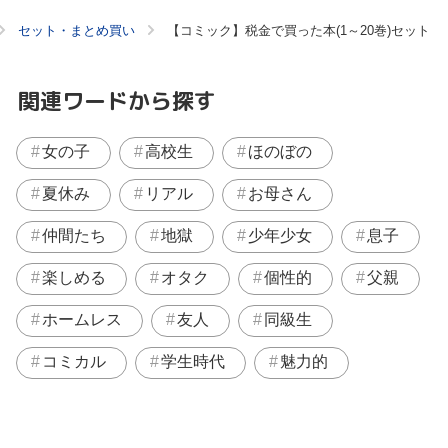
セット・まとめ買い
【コミック】税金で買った本(1～20巻)セット
関連ワードから探す
女の子
高校生
ほのぼの
夏休み
リアル
お母さん
仲間たち
地獄
少年少女
息子
楽しめる
オタク
個性的
父親
ホームレス
友人
同級生
コミカル
学生時代
魅力的