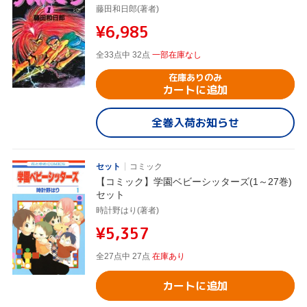
藤田和日郎(著者)
¥6,985
全33点中 32点
一部在庫なし
在庫ありのみ
カートに追加
全巻入荷お知らせ
セット
コミック
【コミック】学園ベビーシッターズ(1～27巻)
セット
時計野はり(著者)
¥5,357
全27点中 27点
在庫あり
カートに追加