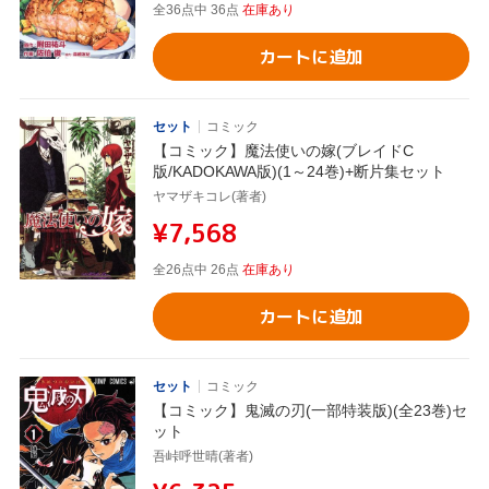
全36点中 36点
在庫あり
カートに追加
セット
コミック
【コミック】魔法使いの嫁(ブレイドC
版/KADOKAWA版)(1～24巻)+断片集セット
ヤマザキコレ(著者)
¥7,568
全26点中 26点
在庫あり
カートに追加
セット
コミック
【コミック】鬼滅の刃(一部特装版)(全23巻)セ
ット
吾峠呼世晴(著者)