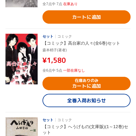
全7点中 7点
在庫あり
カートに追加
セット
コミック
【コミック】高台家の人々(全6巻)セット
森本梢子(著者)
¥1,580
全6点中 5点
一部在庫なし
在庫ありのみ
カートに追加
全巻入荷お知らせ
セット
コミック
【コミック】へうげもの(文庫版)(1～12巻)セ
ット