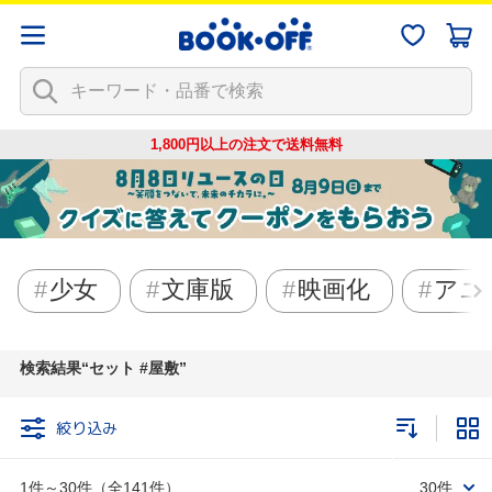
1,800円以上の注文で
送料無料
少女
文庫版
映画化
アニ
検索結果
セット #屋敷
絞り込み
1件～30件（全141件）
30件