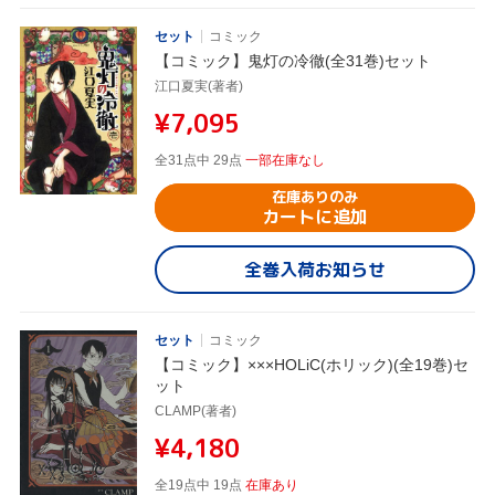
セット
コミック
【コミック】鬼灯の冷徹(全31巻)セット
江口夏実(著者)
¥7,095
全31点中 29点
一部在庫なし
在庫ありのみ
カートに追加
全巻入荷お知らせ
セット
コミック
【コミック】×××HOLiC(ホリック)(全19巻)セ
ット
CLAMP(著者)
¥4,180
全19点中 19点
在庫あり