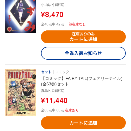
小山ゆう(著者)
¥8,470
全48点中 42点
一部在庫なし
在庫ありのみ
カートに追加
全巻入荷お知らせ
セット
コミック
【コミック】FAIRY TAIL(フェアリーテイル)
(全63巻)セット
真島ヒロ(著者)
¥11,440
全63点中 63点
在庫あり
カートに追加