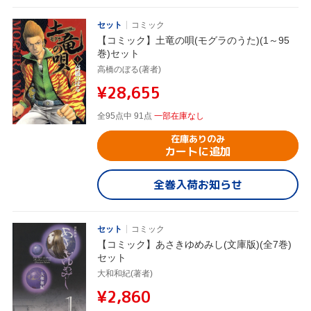
セット
コミック
【コミック】土竜の唄(モグラのうた)(1～95
巻)セット
高橋のぼる(著者)
¥28,655
全95点中 91点
一部在庫なし
在庫ありのみ
カートに追加
全巻入荷お知らせ
セット
コミック
【コミック】あさきゆめみし(文庫版)(全7巻)
セット
大和和紀(著者)
¥2,860