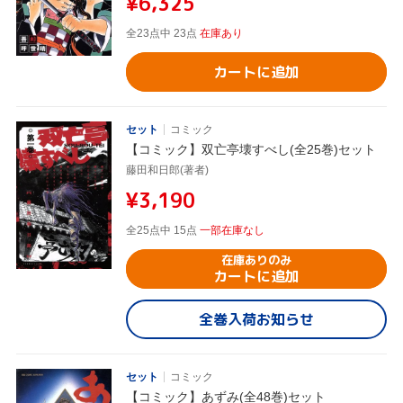
¥6,325
全23点中 23点
在庫あり
カートに追加
セット
コミック
【コミック】双亡亭壊すべし(全25巻)セット
藤田和日郎(著者)
¥3,190
全25点中 15点
一部在庫なし
在庫ありのみ
カートに追加
全巻入荷お知らせ
セット
コミック
【コミック】あずみ(全48巻)セット