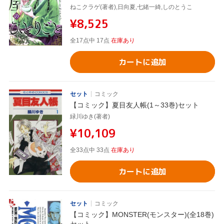
ねこクラゲ(著者),日向夏,七緒一綺,しのとうこ
¥8,525
全17点中 17点
在庫あり
カートに追加
セット
コミック
【コミック】夏目友人帳(1～33巻)セット
緑川ゆき(著者)
¥10,109
全33点中 33点
在庫あり
カートに追加
セット
コミック
【コミック】MONSTER(モンスター)(全18巻)
セット