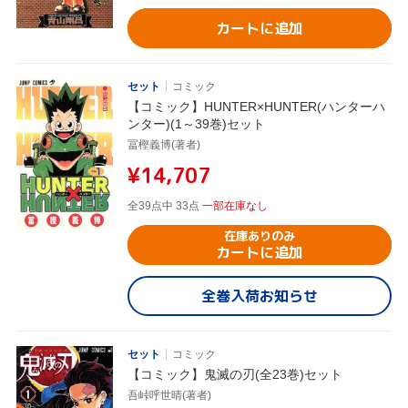
カートに追加
セット
コミック
【コミック】HUNTER×HUNTER(ハンターハ
ンター)(1～39巻)セット
冨樫義博(著者)
¥14,707
全39点中 33点
一部在庫なし
在庫ありのみ
カートに追加
全巻入荷お知らせ
セット
コミック
【コミック】鬼滅の刃(全23巻)セット
吾峠呼世晴(著者)