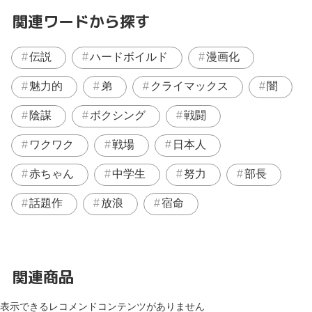
関連ワードから探す
伝説
ハードボイルド
漫画化
魅力的
弟
クライマックス
闇
陰謀
ボクシング
戦闘
ワクワク
戦場
日本人
赤ちゃん
中学生
努力
部長
話題作
放浪
宿命
関連商品
表示できるレコメンドコンテンツがありません