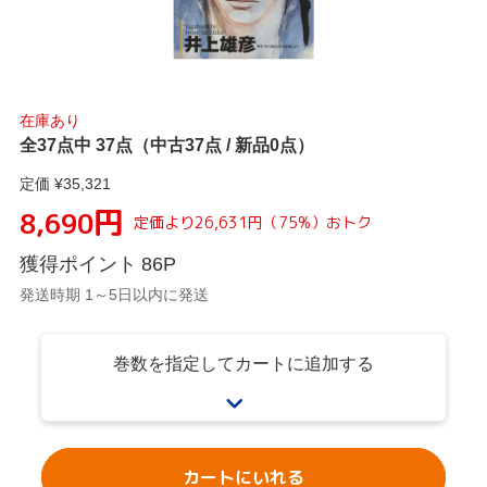
在庫あり
全37点中 37点（中古37点 / 新品0点）
定価 ¥
35,321
円
8,690
定価より
26,631
円
（
75
%）
おトク
獲得ポイント
86
P
発送時期 1～5日以内に発送
巻数を指定してカートに追加する
カートにいれる