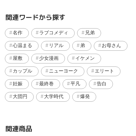
関連ワードから探す
名作
ラブコメディ
兄弟
心温まる
リアル
弟
お母さん
屋敷
少女漫画
イケメン
カップル
ニューヨーク
エリート
妊娠
最終巻
平凡
告白
大団円
大学時代
爆発
関連商品