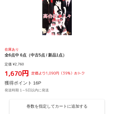
在庫あり
全6点中 6点（中古5点 / 新品1点）
定価 ¥
2,760
円
1,670
定価より
1,090
円
（
39
%）
おトク
獲得ポイント
16
P
発送時期 1～5日以内に発送
巻数を指定してカートに追加する