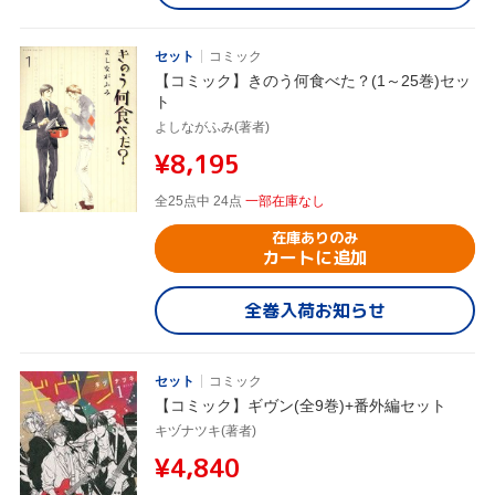
セット
コミック
【コミック】きのう何食べた？(1～25巻)セッ
ト
よしながふみ(著者)
¥8,195
全25点中 24点
一部在庫なし
在庫ありのみ
カートに追加
全巻入荷お知らせ
セット
コミック
【コミック】ギヴン(全9巻)+番外編セット
キヅナツキ(著者)
¥4,840