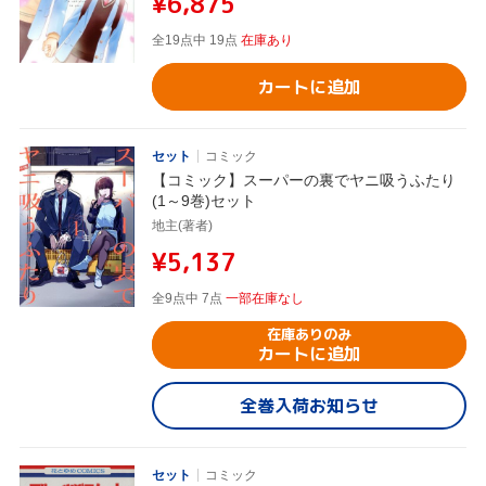
¥6,875
全19点中 19点
在庫あり
カートに追加
セット
コミック
【コミック】スーパーの裏でヤニ吸うふたり
(1～9巻)セット
地主(著者)
¥5,137
全9点中 7点
一部在庫なし
在庫ありのみ
カートに追加
全巻入荷お知らせ
セット
コミック