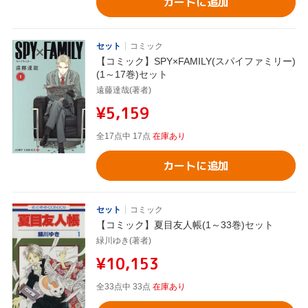
カートに追加
セット
コミック
【コミック】SPY×FAMILY(スパイファミリー)
(1～17巻)セット
遠藤達哉(著者)
¥5,159
全17点中 17点
在庫あり
カートに追加
セット
コミック
【コミック】夏目友人帳(1～33巻)セット
緑川ゆき(著者)
¥10,153
全33点中 33点
在庫あり