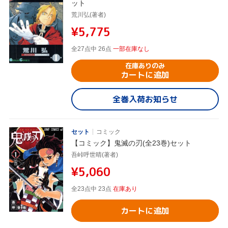
ット
荒川弘(著者)
¥5,775
全27点中 26点
一部在庫なし
在庫ありのみ
カートに追加
全巻入荷お知らせ
セット
コミック
【コミック】鬼滅の刃(全23巻)セット
吾峠呼世晴(著者)
¥5,060
全23点中 23点
在庫あり
カートに追加