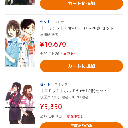
カートに追加
セット
コミック
【コミック】アオのハコ(1～26巻)セット
三浦糀(著者)
¥10,670
全26点中 26点
在庫あり
カートに追加
セット
コミック
【コミック】ホリミヤ(全17巻)セット
萩原ダイスケ(著者),HERO(著者)
¥5,350
全17点中 16点
一部在庫なし
在庫ありのみ