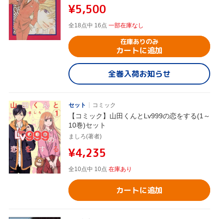
¥5,500
全18点中 16点
一部在庫なし
在庫ありのみ
カートに追加
全巻入荷お知らせ
セット
コミック
【コミック】山田くんとLv999の恋をする(1～
10巻)セット
ましろ(著者)
¥4,235
全10点中 10点
在庫あり
カートに追加