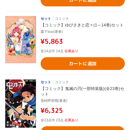
カートに追加
セット
コミック
【コミック】ゆびさきと恋々(1～14巻)セット
森下suu(著者)
¥5,863
全14点中 14点
在庫あり
カートに追加
セット
コミック
【コミック】鬼滅の刃(一部特装版)(全23巻)セ
ット
吾峠呼世晴(著者)
¥6,325
全23点中 23点
在庫あり