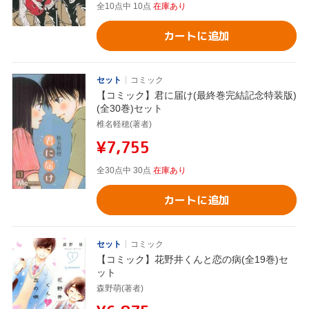
全10点中 10点
在庫あり
カートに追加
セット
コミック
【コミック】君に届け(最終巻完結記念特装版)
(全30巻)セット
椎名軽穂(著者)
¥7,755
全30点中 30点
在庫あり
カートに追加
セット
コミック
【コミック】花野井くんと恋の病(全19巻)セ
ット
森野萌(著者)