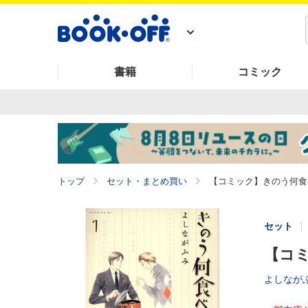
書籍
コミック
トップ
セット・まとめ買い
【コミック】きのう何食べ
セット
【コミ
よしなが