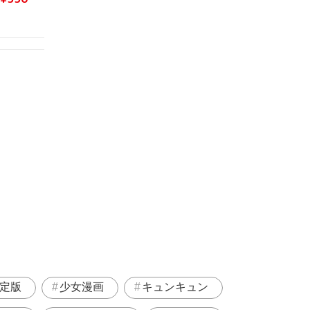
定版
少女漫画
キュンキュン