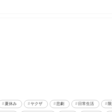
夏休み
ヤクザ
悲劇
日常生活
限