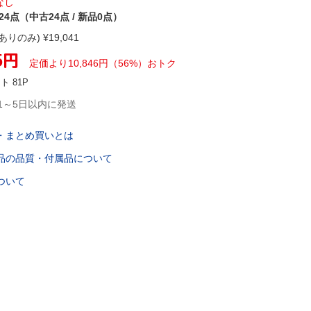
なし
24点（中古24点 / 新品0点）
ありのみ) ¥
19,041
5
円
定価より
10,846
円
（
56
%）
おトク
ント
81
P
1～5日以内に発送
・まとめ買いとは
品の品質・付属品について
ついて