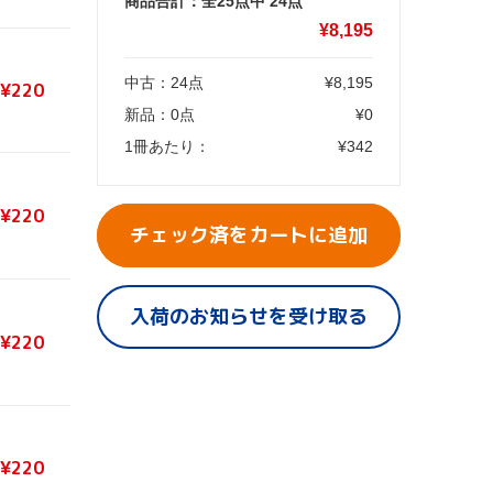
商品合計：全25点中
24
点
¥
8,195
中古：
24
点
¥
8,195
¥220
新品：
0
点
¥
0
1冊あたり：
¥
342
¥220
チェック済をカートに追加
入荷のお知らせを受け取る
¥220
¥220