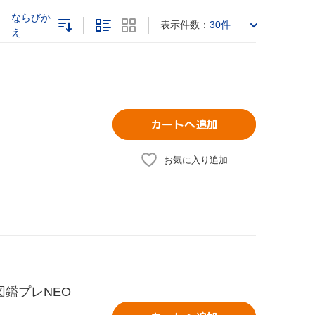
ならびか
表示件数：
30件
え
カートへ追加
お気に入り追加
図鑑プレNEO