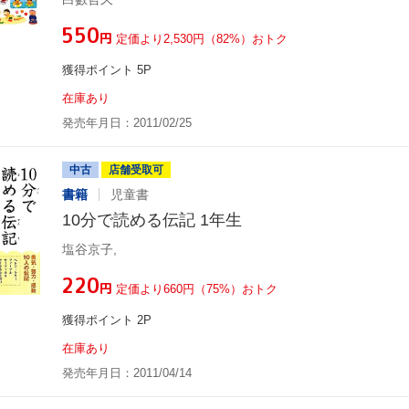
¥550
円
定価より2,530円（82%）おトク
獲得ポイント 5P
在庫あり
発売年月日：2011/02/25
中古
店舗受取可
書籍
児童書
10分で読める伝記 1年生
塩谷京子,
¥220
円
定価より660円（75%）おトク
獲得ポイント 2P
在庫あり
発売年月日：2011/04/14