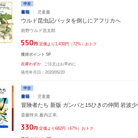
中古
書籍
児童書
ウルド昆虫記バッタを倒しにアフリカへ
前野ウルド浩太郎
¥550
円
定価より1,430円（72%）おトク
獲得ポイント 5P
在庫わずか
ご注文はお早めに
発売年月日：2020/05/20
中古
書籍
児童書
冒険者たち 新版 ガンバと15ひきの仲間 岩波少
斎藤惇夫,薮内正幸,
¥330
円
定価より682円（67%）おトク