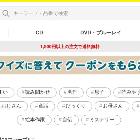
CD
DVD・ブルーレイ
1,800円以上の注文で
送料無料
すい
読み聞かせ
名作
息子
読みや
おじさん
童話
びっくり
お母さん
絵本作家
自伝
ミステリー
果
#ファーブル