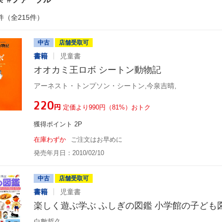
件（全215件）
中古
店舗受取可
書籍
児童書
オオカミ王ロボ シートン動物記
アーネスト・トンプソン・シートン,今泉吉晴,
¥220
円
定価より990円（81%）おトク
獲得ポイント 2P
在庫わずか
ご注文はお早めに
発売年月日：2010/02/10
中古
店舗受取可
書籍
児童書
楽しく遊ぶ学ぶ ふしぎの図鑑 小学館の子ども
白數哲久