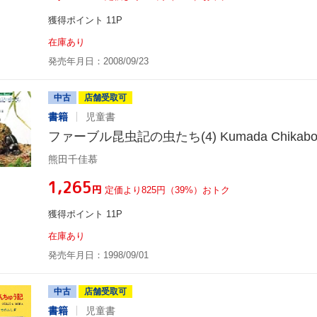
獲得ポイント 11P
在庫あり
発売年月日：2008/09/23
中古
店舗受取可
書籍
児童書
ファーブル昆虫記の虫たち(4) Kumada Chikabo's
熊田千佳慕
¥1,265
円
定価より825円（39%）おトク
獲得ポイント 11P
在庫あり
発売年月日：1998/09/01
中古
店舗受取可
書籍
児童書