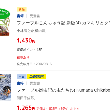
新品
書籍
児童書
ファーブルこんちゅう記 新版(4) カマキリと
小林清之介,横内襄,
¥1,430
円
獲得ポイント 13P
在庫あり
発売年月日：2006/06/15
中古
店舗受取可
書籍
児童書
ファーブル昆虫記の虫たち(5) Kumada Chikabo's
熊田千佳慕,
¥1,265
円
定価より825円（39%）おトク