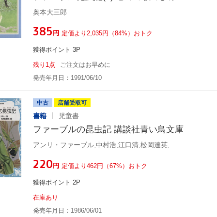
奥本大三郎
¥385
円
定価より2,035円（84%）おトク
獲得ポイント 3P
残り1点
ご注文はお早めに
発売年月日：1991/06/10
中古
店舗受取可
書籍
児童書
ファーブルの昆虫記 講談社青い鳥文庫
アンリ・ファーブル,中村浩,江口清,松岡達英,
¥220
円
定価より462円（67%）おトク
獲得ポイント 2P
在庫あり
発売年月日：1986/06/01