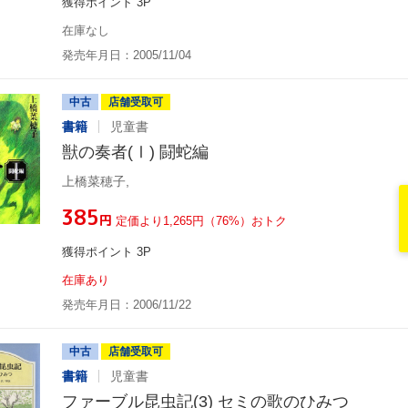
獲得ポイント 3P
在庫なし
発売年月日：2005/11/04
中古
店舗受取可
書籍
児童書
獣の奏者(Ⅰ) 闘蛇編
上橋菜穂子,
¥385
円
定価より1,265円（76%）おトク
獲得ポイント 3P
在庫あり
発売年月日：2006/11/22
中古
店舗受取可
書籍
児童書
ファーブル昆虫記(3) セミの歌のひみつ