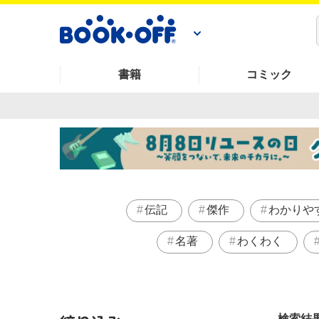
書籍
コミック
伝記
傑作
わかりや
名著
わくわく
検索結