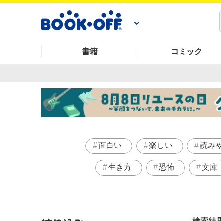
書籍
コミック
面白い
楽しい
読み
生き方
恐怖
文庫
検索結