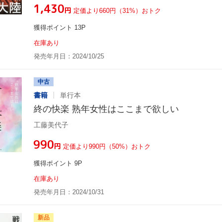
¥1,430
円
定価より660円（31%）おトク
獲得ポイント 13P
在庫あり
発売年月日：2024/10/25
中古
書籍
単行本
終の快楽 熟年女性はここまで欲しい
工藤美代子
¥990
円
定価より990円（50%）おトク
獲得ポイント 9P
在庫あり
発売年月日：2024/10/31
新品