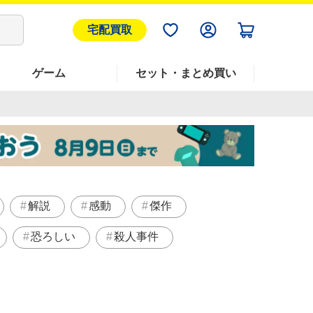
宅配買取
ゲーム
セット・まとめ買い
解説
感動
傑作
恐ろしい
殺人事件