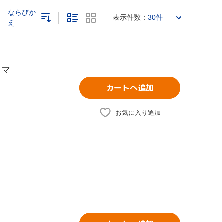
ならびか
表示件数：
30件
え
ラマ
カートへ追加
お気に入り追加