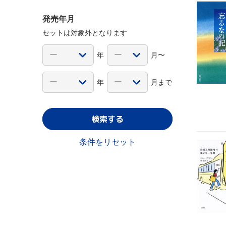
発売年月
セットは対象外となります
年
月〜
年
月まで
検索する
条件をリセット