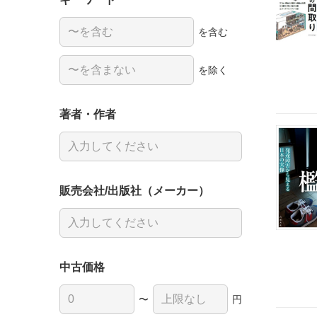
を含む
を除く
著者・作者
販売会社/出版社（メーカー）
中古価格
〜
円