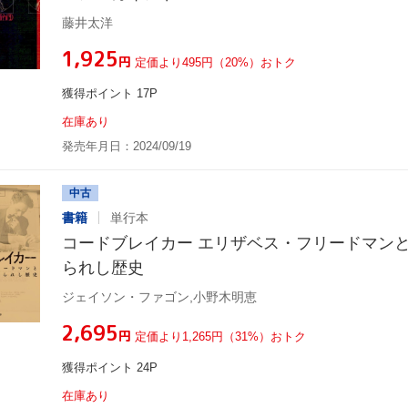
藤井太洋
¥1,925
円
定価より495円（20%）おトク
獲得ポイント 17P
在庫あり
発売年月日：2024/09/19
中古
書籍
単行本
コードブレイカー エリザベス・フリードマン
られし歴史
ジェイソン・ファゴン,小野木明恵
¥2,695
円
定価より1,265円（31%）おトク
獲得ポイント 24P
在庫あり