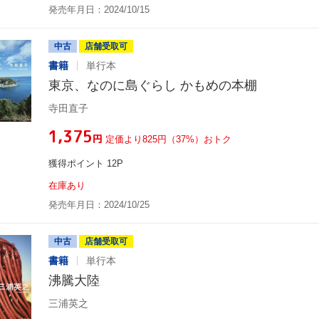
発売年月日：2024/10/15
中古
店舗受取可
書籍
単行本
東京、なのに島ぐらし かもめの本棚
寺田直子
¥1,375
円
定価より825円（37%）おトク
獲得ポイント 12P
在庫あり
発売年月日：2024/10/25
中古
店舗受取可
書籍
単行本
沸騰大陸
三浦英之