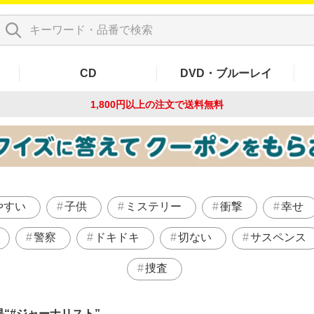
CD
DVD・ブルーレイ
1,800円以上の注文で
送料無料
やすい
子供
ミステリー
衝撃
幸せ
警察
ドキドキ
切ない
サスペンス
捜査
果
#ジャーナリスト