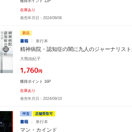
獲得ポイント 12P
在庫あり
発売年月日：2024/08/06
新品
書籍
単行本
精神病院・認知症の闇に九人のジャーナリスト
大熊由紀子
¥1,760
円
獲得ポイント 16P
在庫あり
発売年月日：2024/09/10
中古
店舗受取可
書籍
単行本
マン・カインド