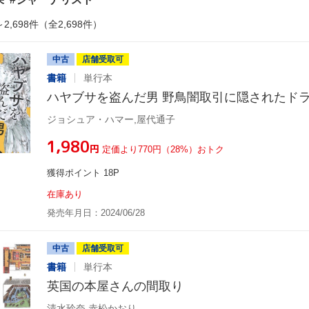
～2,698件（全2,698件）
中古
店舗受取可
書籍
単行本
ハヤブサを盗んだ男 野鳥闇取引に隠されたド
ジョシュア・ハマー,屋代通子
¥1,980
円
定価より770円（28%）おトク
獲得ポイント 18P
在庫あり
発売年月日：2024/06/28
中古
店舗受取可
書籍
単行本
英国の本屋さんの間取り
清水玲奈,赤松かおり