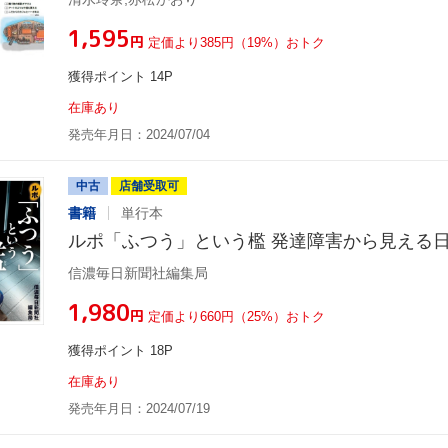
¥1,595
円
定価より385円（19%）おトク
獲得ポイント 14P
在庫あり
発売年月日：2024/07/04
中古
店舗受取可
書籍
単行本
ルポ「ふつう」という檻 発達障害から見える
信濃毎日新聞社編集局
¥1,980
円
定価より660円（25%）おトク
獲得ポイント 18P
在庫あり
発売年月日：2024/07/19