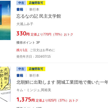
中古
店舗受取可
書籍
単行本
忘るなの記 民主文学館
大浦ふみ子
¥330
円
定価より770円（70%）おトク
獲得ポイント 3P
残り1点
ご注文はお早めに
発売年月日：2024/07/15
中古
店舗受取可
書籍
単行本
北朝鮮に出勤します 開城工業団地で働いた一
キム・ミンジュ,岡裕美
¥1,375
円
定価より825円（37%）おトク