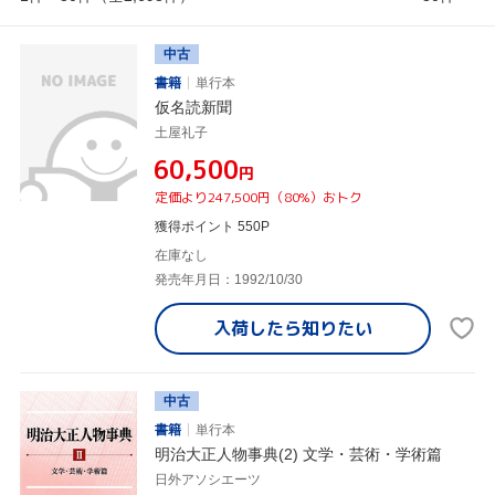
中古
書籍
単行本
仮名読新聞
土屋礼子
¥60,500
円
定価より247,500円（80%）おトク
獲得ポイント 550P
在庫なし
発売年月日：1992/10/30
入荷したら
知りたい
中古
書籍
単行本
明治大正人物事典(2) 文学・芸術・学術篇
日外アソシエーツ