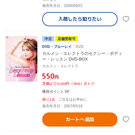
発売年月日：2006/09/22
入荷したら
知りたい
中古
店舗受取可
DVD・ブルーレイ
DVD
カルメン・エレクトラのセクシー・ボディ
ー・レッスン DVD-BOX
カルメン・エレクトラ
¥550
円
定価より9,088円（94%）おトク
獲得ポイント 5P
残り1点
ご注文はお早めに
発売年月日：2007/05/18
カートへ追加