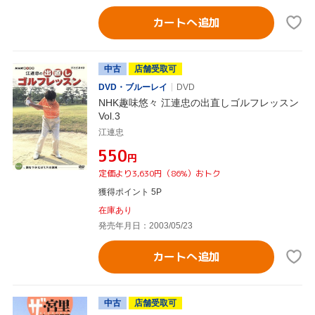
カートへ追加
中古
店舗受取可
DVD・ブルーレイ
DVD
NHK趣味悠々 江連忠の出直しゴルフレッスン
Vol.3
江連忠
¥550
円
定価より3,630円（86%）おトク
獲得ポイント 5P
在庫あり
発売年月日：2003/05/23
カートへ追加
中古
店舗受取可