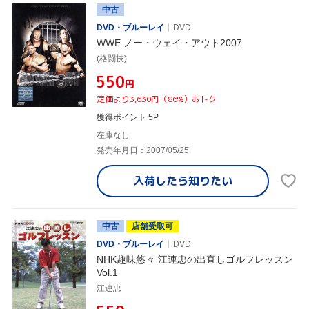
中古
DVD・ブルーレイ
DVD
WWE ノー・ウェイ・アウト2007
(格闘技)
¥550
円
定価より3,630円（86%）おトク
獲得ポイント 5P
在庫なし
発売年月日：2007/05/25
入荷したら
知りたい
中古
店舗受取可
DVD・ブルーレイ
DVD
NHK趣味悠々 江連忠の出直しゴルフレッスン
Vol.1
江連忠