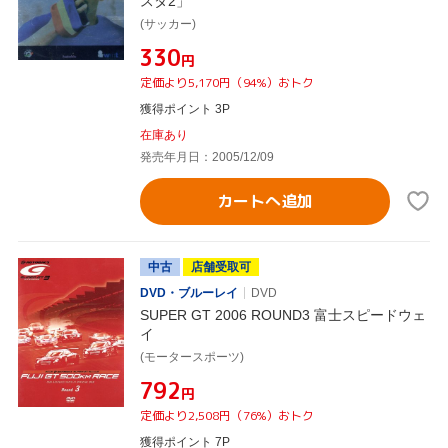
スタ2」
(サッカー)
¥330
円
定価より5,170円（94%）おトク
獲得ポイント 3P
在庫あり
発売年月日：2005/12/09
カートへ追加
中古
店舗受取可
DVD・ブルーレイ
DVD
SUPER GT 2006 ROUND3 富士スピードウェ
イ
(モータースポーツ)
¥792
円
定価より2,508円（76%）おトク
獲得ポイント 7P