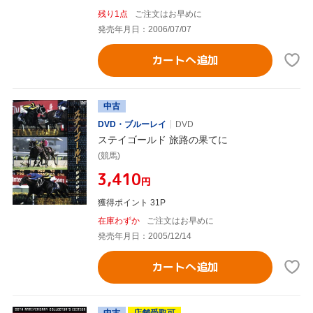
残り1点
ご注文はお早めに
発売年月日：2006/07/07
カートへ追加
中古
DVD・ブルーレイ
DVD
ステイゴールド 旅路の果てに
(競馬)
¥3,410
円
獲得ポイント 31P
在庫わずか
ご注文はお早めに
発売年月日：2005/12/14
カートへ追加
中古
店舗受取可