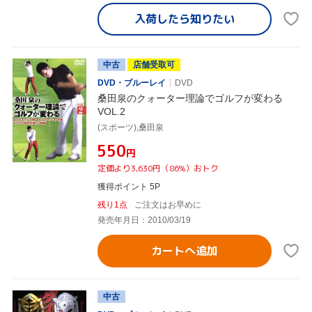
入荷したら
知りたい
中古
店舗受取可
DVD・ブルーレイ
DVD
桑田泉のクォーター理論でゴルフが変わる
VOL.2
(スポーツ),桑田泉
¥550
円
定価より3,630円（86%）おトク
獲得ポイント 5P
残り1点
ご注文はお早めに
発売年月日：2010/03/19
カートへ追加
中古