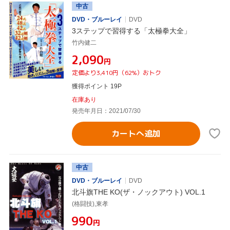
中古
DVD・ブルーレイ
DVD
3ステップで習得する「太極拳大全」
竹内健二
¥2,090
円
定価より3,410円（62%）おトク
獲得ポイント 19P
在庫あり
発売年月日：2021/07/30
カートへ追加
中古
DVD・ブルーレイ
DVD
北斗旗THE KO(ザ・ノックアウト) VOL.1
(格闘技),東孝
¥990
円