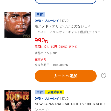
中古
DVD・ブルーレイ
DVD
モハメド・アリ かけがえのない日々
モハメド・アリ,レオン・ギャスト(監督),テイラー・ハックフォード(製作),ジョージ・フォアマン,ドン・キング,ジェームス・ブラウン
¥990
円
定価より4,180円（80%）おトク
獲得ポイント 9P
在庫あり
発売年月日：1999/08/25
カートへ追加
中古
店舗受取可
DVD・ブルーレイ
DVD
NEW JAPAN RADICAL FIGHTS 100+α VOL.1
(スポーツ)