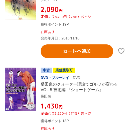
¥2,090
円
定価より6,710円（76%）おトク
獲得ポイント 19P
在庫あり
発売年月日：2016/11/16
カートへ追加
中古
店舗受取可
DVD・ブルーレイ
DVD
桑田泉のクォーター理論でゴルフが変わる
VOL.5 技術編 『ショートゲーム』
桑田泉
¥1,430
円
定価より3,520円（71%）おトク
獲得ポイント 13P
在庫あり