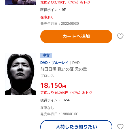
定価より3,190円（76%）おトク
獲得ポイント 9P
在庫あり
発売年月日：2022/08/30
カートへ追加
中古
DVD・ブルーレイ
DVD
前田日明 戦いの証 天の章
プロレス
¥18,150
円
定価より16,269円（47%）おトク
獲得ポイント 165P
在庫なし
発売年月日：1980/01/01
入荷したら
知りたい