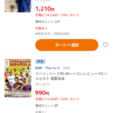
(サッカー)
¥1,210
円
定価より4,290円（78%）おトク
獲得ポイント 11P
在庫あり
発売年月日：2005/12/09
カートへ追加
中古
DVD・ブルーレイ
DVD
スペインリーグ05-06シーズンレビュー FCバ
ルセロナ 連覇達成
(サッカー)
¥990
円
定価より3,960円（80%）おトク
獲得ポイント 9P
在庫なし