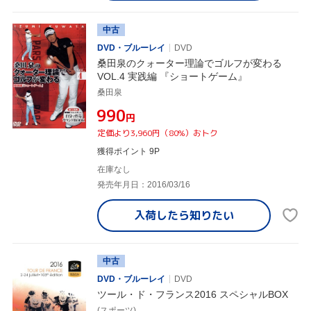
中古
DVD・ブルーレイ
DVD
桑田泉のクォーター理論でゴルフが変わる
VOL.4 実践編 『ショートゲーム』
桑田泉
¥990
円
定価より3,960円（80%）おトク
獲得ポイント 9P
在庫なし
発売年月日：2016/03/16
入荷したら
知りたい
中古
DVD・ブルーレイ
DVD
ツール・ド・フランス2016 スペシャルBOX
(スポーツ)