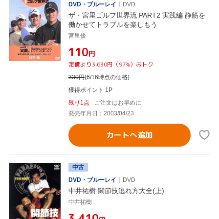
DVD・ブルーレイ
DVD
ザ・宮里ゴルフ世界流 PART2 実践編 静筋を
働かせてトラブルを楽しもう
宮里優
¥110
円
定価より3,630円（97%）おトク
330
円
(6/16時点の価格)
獲得ポイント 1P
残り1点
ご注文はお早めに
発売年月日：2003/04/23
カートへ追加
中古
DVD・ブルーレイ
DVD
中井祐樹 関節技逃れ方大全(上)
中井祐樹
¥3,410