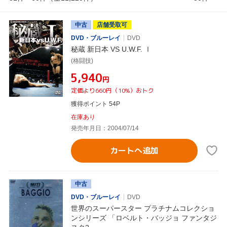
中古
店舗受取可
DVD・ブルーレイ
DVD
秘蔵 新日本 VS U.W.F. Ⅰ
(格闘技)
¥5,940
円
定価より660円（10%）おトク
獲得ポイント 54P
在庫あり
発売年月日：2004/07/14
カートへ追加
中古
DVD・ブルーレイ
DVD
世界のスーパースター プラチナムコレクショ
ンシリーズ 「ロベルト・バッジョ ファンタジ