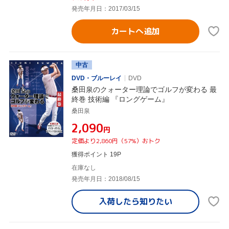
発売年月日：2017/03/15
カートへ追加
中古
DVD・ブルーレイ
DVD
桑田泉のクォーター理論でゴルフが変わる 最
終巻 技術編 『ロングゲーム』
桑田泉
¥2,090
円
定価より2,860円（57%）おトク
獲得ポイント 19P
在庫なし
発売年月日：2018/08/15
入荷したら
知りたい