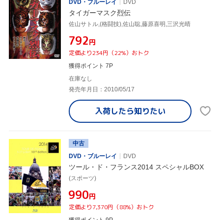
DVD・ブルーレイ
DVD
タイガーマスク烈伝
佐山サトル,(格闘技),佐山聡,藤原喜明,三沢光晴
¥792
円
定価より234円（22%）おトク
獲得ポイント 7P
在庫なし
発売年月日：2010/05/17
入荷したら
知りたい
中古
DVD・ブルーレイ
DVD
ツール・ド・フランス2014 スペシャルBOX
(スポーツ)
¥990
円
定価より7,370円（88%）おトク
獲得ポイント 9P