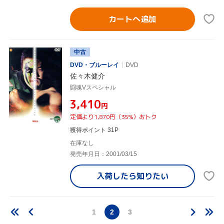
カートへ追加
中古
DVD・ブルーレイ
DVD
佐々木健介
闘魂Vスペシャル
¥3,410
円
定価より1,870円（35%）おトク
獲得ポイント 31P
在庫なし
発売年月日：2001/03/15
入荷したら
知りたい
1
2
3