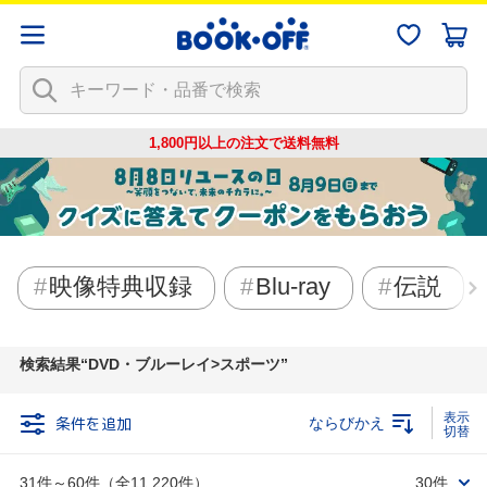
1,800円以上の注文で
送料無料
映像特典収録
Blu-ray
伝説
検索結果
DVD・ブルーレイ>スポーツ
条件を追加
ならびかえ
31件～60件（全11,220件）
30件