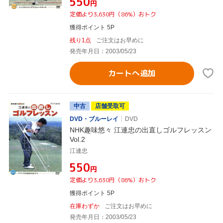
¥550
円
定価より3,630円（86%）おトク
獲得ポイント 5P
残り1点
ご注文はお早めに
発売年月日：2003/05/23
カートへ追加
中古
店舗受取可
DVD・ブルーレイ
DVD
NHK趣味悠々 江連忠の出直しゴルフレッスン
Vol.2
江連忠
¥550
円
定価より3,630円（86%）おトク
獲得ポイント 5P
在庫わずか
ご注文はお早めに
発売年月日：2003/05/23