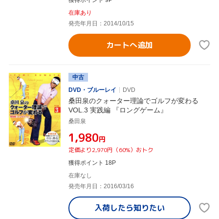
在庫あり
発売年月日：2014/10/15
カートへ追加
中古
DVD・ブルーレイ
DVD
桑田泉のクォーター理論でゴルフが変わる
VOL.3 実践編 『ロングゲーム』
桑田泉
¥1,980
円
定価より2,970円（60%）おトク
獲得ポイント 18P
在庫なし
発売年月日：2016/03/16
入荷したら
知りたい