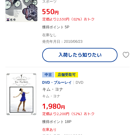
スポーツ
¥550
円
定価より2,530円（82%）おトク
獲得ポイント 5P
在庫なし
発売年月日：2010/06/23
入荷したら
知りたい
中古
店舗受取可
DVD・ブルーレイ
DVD
キム・ヨナ
キム・ヨナ
¥1,980
円
定価より2,200円（52%）おトク
獲得ポイント 18P
在庫あり