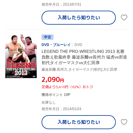
発売年月日：2013/07/31
入荷したら
知りたい
中古
DVD・ブルーレイ
DVD
LEGEND THE PRO-WRESTLING 2013 名勝
負数え歌最終章 藤波辰爾vs長州力 猛虎vs邪道
初代タイガーマスクvs大仁田厚
藤波辰爾,長州力,タイガーマスク[初代],大仁田厚
¥2,090
円
定価より3,410円（62%）おトク
獲得ポイント 19P
在庫なし
発売年月日：2014/01/24
入荷したら
知りたい