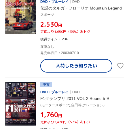
DVD・ブルーレイ
DVD
伝説のタルガ・フローリオ Mountain Legend
スポーツ
¥2,530
円
定価より1,650円（39%）おトク
獲得ポイント 23P
在庫なし
発売年月日：2003/07/10
入荷したら
知りたい
中古
DVD・ブルーレイ
DVD
F1グランプリ 2011 VOL.2 Round.5-9
(モータースポーツ),窪田等(ナレーション)
¥1,760
円
定価より2,420円（57%）おトク