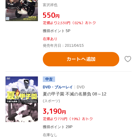
富沢祥也
¥550
円
定価より2,530円（82%）おトク
獲得ポイント 5P
在庫あり
発売年月日：2011/04/15
カートへ追加
中古
DVD・ブルーレイ
DVD
夏の甲子園 不滅の名勝負 08～12
(スポーツ)
¥3,190
円
定価より770円（19%）おトク
獲得ポイント 29P
在庫なし