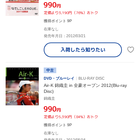
¥990
円
定価より3,190円（76%）おトク
獲得ポイント 9P
在庫なし
発売年月日：2012/03/21
入荷したら
知りたい
中古
DVD・ブルーレイ
BLU-RAY DISC
Air-K 錦織圭 in 全豪オープン 2012(Blu-ray
Disc)
錦織圭
¥990
円
定価より5,390円（84%）おトク
獲得ポイント 9P
在庫なし
発売年月日：2012/05/16