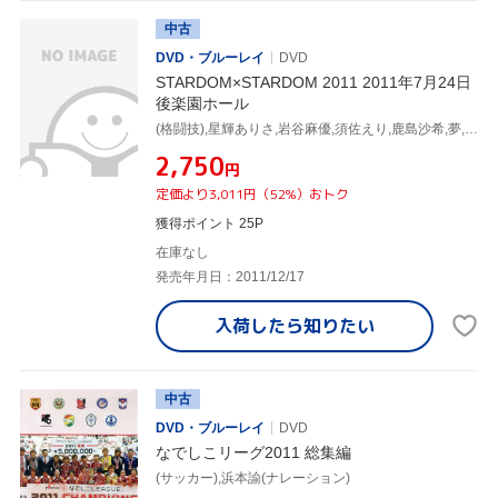
中古
DVD・ブルーレイ
DVD
STARDOM×STARDOM 2011 2011年7月24日
後楽園ホール
(格闘技),星輝ありさ,岩谷麻優,須佐えり,鹿島沙希,夢,ケニー・オメガ,美闘陽子
¥2,750
円
定価より3,011円（52%）おトク
獲得ポイント 25P
在庫なし
発売年月日：2011/12/17
入荷したら
知りたい
中古
DVD・ブルーレイ
DVD
なでしこリーグ2011 総集編
(サッカー),浜本諭(ナレーション)