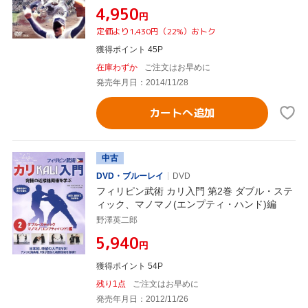
¥4,950
円
定価より1,430円（22%）おトク
獲得ポイント 45P
在庫わずか
ご注文はお早めに
発売年月日：2014/11/28
カートへ追加
中古
DVD・ブルーレイ
DVD
フィリピン武術 カリ入門 第2巻 ダブル・ステ
ィック、マノマノ(エンプティ・ハンド)編
野澤英二郎
¥5,940
円
獲得ポイント 54P
残り1点
ご注文はお早めに
発売年月日：2012/11/26