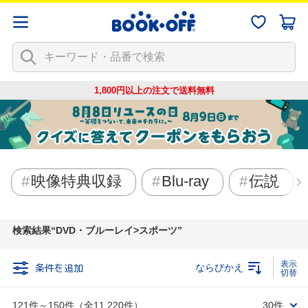
1,800円以上の注文で
送料無料
映像特典収録
Blu-ray
伝説
検索結果
DVD・ブルーレイ>スポーツ
条件を追加
ならびかえ
121件～150件（全11,220件）
30件