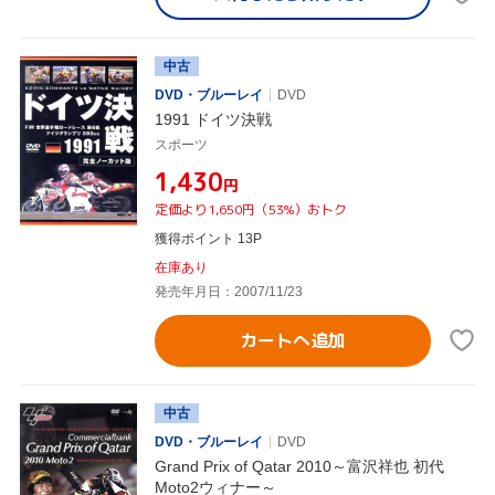
中古
DVD・ブルーレイ
DVD
1991 ドイツ決戦
スポーツ
¥1,430
円
定価より1,650円（53%）おトク
獲得ポイント 13P
在庫あり
発売年月日：2007/11/23
カートへ追加
中古
DVD・ブルーレイ
DVD
Grand Prix of Qatar 2010～富沢祥也 初代
Moto2ウィナー～