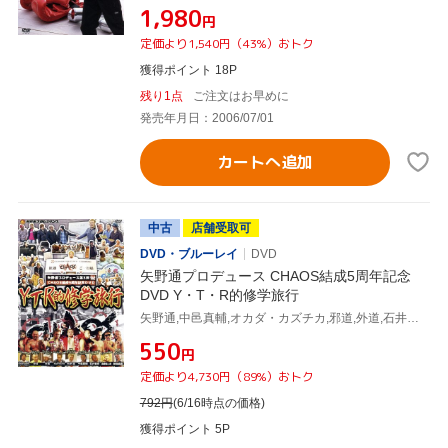
¥1,980
円
定価より1,540円（43%）おトク
獲得ポイント 18P
残り1点
ご注文はお早めに
発売年月日：2006/07/01
カートへ追加
中古
店舗受取可
DVD・ブルーレイ
DVD
矢野通プロデュース CHAOS結成5周年記念
DVD Y・T・R的修学旅行
矢野通,中邑真輔,オカダ・カズチカ,邪道,外道,石井智宏,高橋裕二郎,YOSHI-HASHI
¥550
円
定価より4,730円（89%）おトク
792
円
(6/16時点の価格)
獲得ポイント 5P