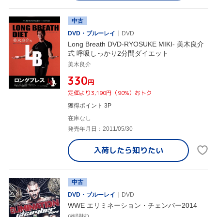
中古
DVD・ブルーレイ
DVD
Long Breath DVD-RYOSUKE MIKI- 美木良介
式 呼吸しっかり2分間ダイエット
美木良介
¥330
円
定価より3,190円（90%）おトク
獲得ポイント 3P
在庫なし
発売年月日：2011/05/30
入荷したら
知りたい
中古
DVD・ブルーレイ
DVD
WWE エリミネーション・チェンバー2014
(格闘技)