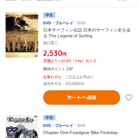
中古
DVD・ブルーレイ
DVD
日本サーフィン伝説 日本のサーフィン史を辿
る The Legend of Surfing
坂口憲二
¥2,530
円
定価より1,650円（39%）おトク
獲得ポイント 23P
在庫わずか
ご注文はお早めに
発売年月日：2010/06/16
カートへ追加
中古
DVD・ブルーレイ
DVD
Chapter One-Fixedgear Bike Firststep-