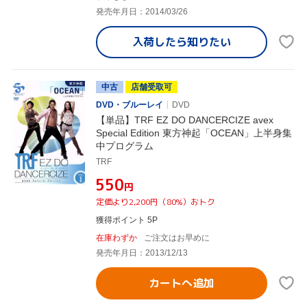
発売年月日：2014/03/26
入荷したら
知りたい
中古
店舗受取可
DVD・ブルーレイ
DVD
【単品】TRF EZ DO DANCERCIZE avex
Special Edition 東方神起「OCEAN」上半身集
中プログラム
TRF
¥550
円
定価より2,200円（80%）おトク
獲得ポイント 5P
在庫わずか
ご注文はお早めに
発売年月日：2013/12/13
カートへ追加