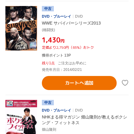
中古
DVD・ブルーレイ
DVD
WWE サバイバーシリーズ2013
(格闘技)
¥1,430
円
定価より2,750円（65%）おトク
獲得ポイント 13P
残り1点
ご注文はお早めに
発売年月日：2014/02/21
カートへ追加
中古
DVD・ブルーレイ
DVD
NHKまる得マガジン 畑山隆則が教えるボクシ
ング・フィットネス
畑山隆則