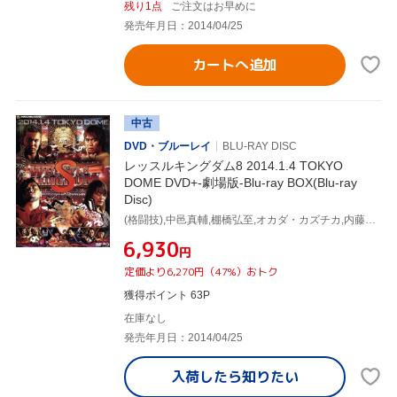
残り1点
ご注文はお早めに
発売年月日：2014/04/25
カートへ追加
中古
DVD・ブルーレイ
BLU-RAY DISC
レッスルキングダム8 2014.1.4 TOKYO
DOME DVD+-劇場版-Blu-ray BOX(Blu-ray
Disc)
(格闘技),中邑真輔,棚橋弘至,オカダ・カズチカ,内藤哲也,プリンス・デヴィット,飯伏幸太,後藤洋央紀
¥6,930
円
定価より6,270円（47%）おトク
獲得ポイント 63P
在庫なし
発売年月日：2014/04/25
入荷したら
知りたい