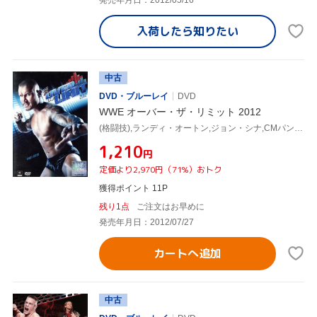
入荷したら
知りたい
中古
DVD・ブルーレイ
DVD
WWE オーバー・ザ・リミット 2012
(格闘技),ランディ・オートン,ジョン・シナ,CMパンク,シェイマス
¥1,210
円
定価より2,970円（71%）おトク
獲得ポイント 11P
残り1点
ご注文はお早めに
発売年月日：2012/07/27
カートへ追加
中古