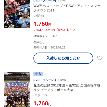
DVD・ブルーレイ
DVD
WWE ベスト・オブ・RAW・アンド・スマッ
クダウン2011
(格闘技)
¥1,760
円
定価より9,240円（84%）おトク
獲得ポイント 16P
在庫なし
発売年月日：2012/08/22
入荷したら
知りたい
中古
DVD・ブルーレイ
DVD
花園の記録 2012年度～第92回 全国高等学校
ラグビーフットボール大会～
(スポーツ)
¥1,760
円