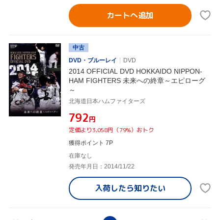
カートへ追加
中古
DVD・ブルーレイ
DVD
2014 OFFICIAL DVD HOKKAIDO NIPPON-
HAM FIGHTERS 未来への終章～エピローグ
～
北海道日本ハムファイターズ
¥792
円
定価より3,058円（79%）おトク
獲得ポイント 7P
在庫なし
発売年月日：2014/11/22
入荷したら
知りたい