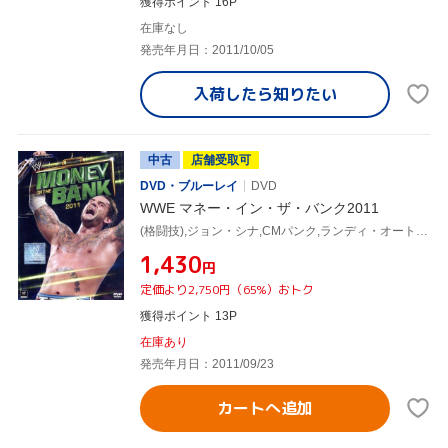
獲得ポイント 16P
在庫なし
発売年月日：2011/10/05
入荷したら
知りたい
中古
店舗受取可
DVD・ブルーレイ
DVD
WWE マネー・イン・ザ・バンク2011
(格闘技),ジョン・シナ,CMパンク,ランディ・オートン,クリスチャン,ビッグ・ショー,マーク・ヘンリー,ケリー・ケリー
¥1,430
円
定価より2,750円（65%）おトク
獲得ポイント 13P
在庫あり
発売年月日：2011/09/23
カートへ追加