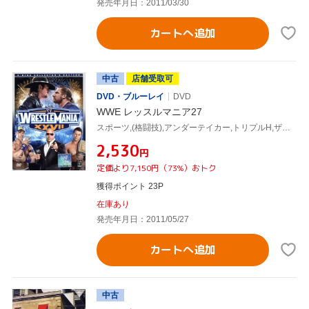
発売年月日：2011/03/30
カートへ追加
中古
店舗受取可
DVD・ブルーレイ
DVD
WWE レッスルマニア27
スポーツ,(格闘技),アンダーテイカー,トリプルH,ザ・ミズ,ジョン・シナ,エッジ,アルベルト・デル・リオ,ランディ・オートン
¥2,530
円
定価より7,150円（73%）おトク
獲得ポイント 23P
在庫あり
発売年月日：2011/05/27
カートへ追加
中古