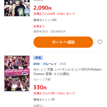
¥2,090
円
定価より2,090円（50%）おトク
獲得ポイント 19P
在庫あり
発売年月日：2014/05/14
カートへ追加
中古
DVD・ブルーレイ
DVD
セレッソ大阪 シーズンレビュー2013×Golazo
Cerezo 冒険 ココロ躍れ
セレッソ大阪
¥330
円
定価より4,070円（92%）おトク
獲得ポイント 3P
在庫なし