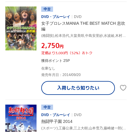
中古
DVD・ブルーレイ
DVD
女子プロレスMANIA THE BEST MATCH 息吹
編
(格闘技),松本浩代,大畠美咲,中島安里紗,水波綾,木村響子,希月あおい,中川ともか
¥2,750
円
定価より3,080円（52%）おトク
獲得ポイント 25P
在庫なし
発売年月日：2014/09/20
入荷したら
知りたい
中古
DVD・ブルーレイ
DVD
熱闘甲子園 2014
(スポーツ),工藤公康,三上大樹,山本雪乃,藤崎健一郎(ナレーション),寺川俊平(ナレーション)