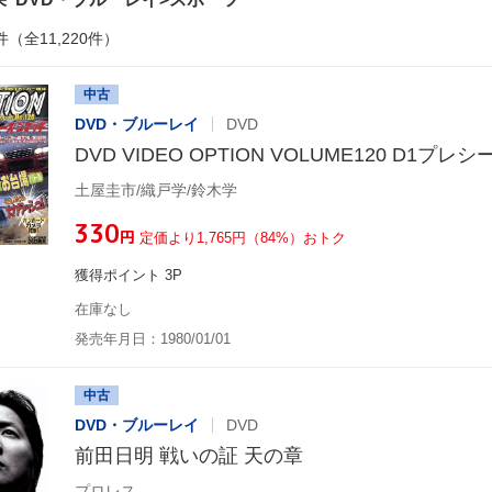
件（全11,220件）
中古
DVD・ブルーレイ
DVD
DVD VIDEO OPTION VOLUME120 D1プ
土屋圭市/織戸学/鈴木学
¥330
円
定価より1,765円（84%）おトク
獲得ポイント 3P
在庫なし
発売年月日：1980/01/01
中古
DVD・ブルーレイ
DVD
前田日明 戦いの証 天の章
プロレス