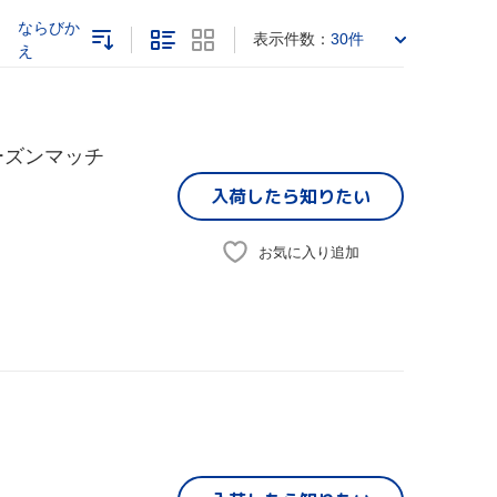
ならびか
表示件数：
30件
え
レシーズンマッチ
入荷したら
知りたい
お気に入り追加