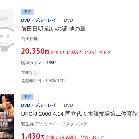
中古
DVD・ブルーレイ
DVD
前田日明 戦いの証 地の章
前田日明
¥20,350
円
定価より14,069円（40%）おトク
獲得ポイント 185P
在庫なし
発売年月日：1980/01/01
中古
DVD・ブルーレイ
DVD
UFC-J 2000.4.14 国立代々木競技場第二体育館
安生洋二/ムリーロ・ブスタマンチ
¥1,430
円
定価より4,950円（77%）おトク