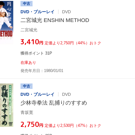
中古
DVD・ブルーレイ
DVD
二宮城光 ENSHIN METHOD
二宮城光
¥3,410
円
定価より2,750円（44%）おトク
獲得ポイント 31P
在庫あり
発売年月日：1980/01/01
中古
DVD・ブルーレイ
DVD
少林寺拳法 乱捕りのすすめ
青坂寛
¥2,750
円
定価より2,530円（47%）おトク