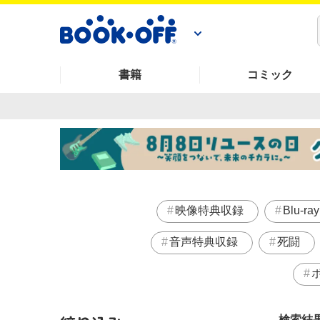
書籍
コミック
映像特典収録
Blu-ray
音声特典収録
死闘
検索結