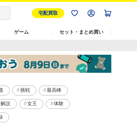
宅配買取
ゲーム
セット・まとめ買い
道
挑戦
最高峰
く解説
女王
体験
録