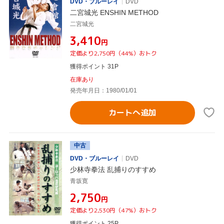
DVD・ブルーレイ
DVD
二宮城光 ENSHIN METHOD
二宮城光
¥3,410
円
定価より2,750円（44%）おトク
獲得ポイント 31P
在庫あり
発売年月日：1980/01/01
カートへ追加
中古
DVD・ブルーレイ
DVD
少林寺拳法 乱捕りのすすめ
青坂寛
¥2,750
円
定価より2,530円（47%）おトク
獲得ポイント 25P