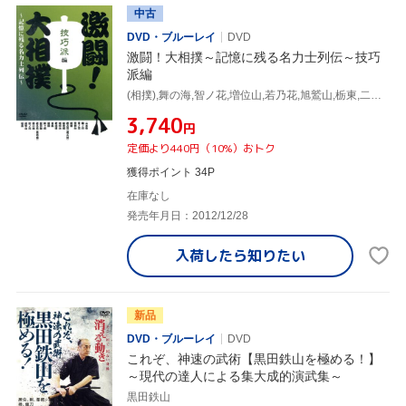
中古
DVD・ブルーレイ
DVD
激闘！大相撲～記憶に残る名力士列伝～技巧
派編
(相撲),舞の海,智ノ花,増位山,若乃花,旭鷲山,栃東,二子岳
¥3,740
円
定価より440円（10%）おトク
獲得ポイント 34P
在庫なし
発売年月日：2012/12/28
入荷したら
知りたい
新品
DVD・ブルーレイ
DVD
これぞ、神速の武術【黒田鉄山を極める！】
～現代の達人による集大成的演武集～
黒田鉄山