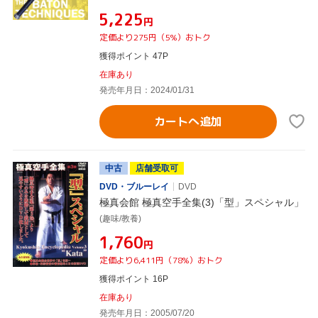
¥5,225
円
定価より275円（5%）おトク
獲得ポイント 47P
在庫あり
発売年月日：2024/01/31
カートへ追加
中古
店舗受取可
DVD・ブルーレイ
DVD
極真会館 極真空手全集(3)「型」スペシャル」
(趣味/教養)
¥1,760
円
定価より6,411円（78%）おトク
獲得ポイント 16P
在庫あり
発売年月日：2005/07/20