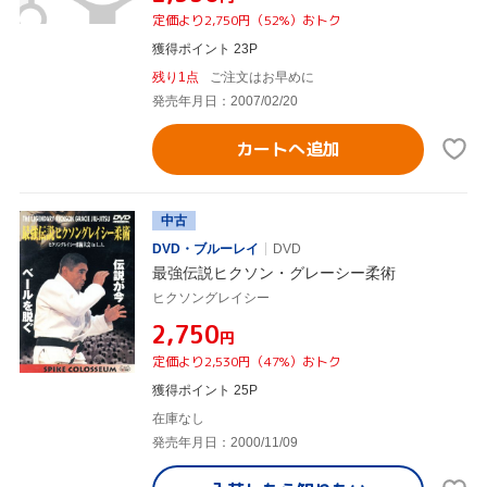
定価より2,750円（52%）おトク
獲得ポイント 23P
残り1点
ご注文はお早めに
発売年月日：2007/02/20
カートへ追加
中古
DVD・ブルーレイ
DVD
最強伝説ヒクソン・グレーシー柔術
ヒクソングレイシー
¥2,750
円
定価より2,530円（47%）おトク
獲得ポイント 25P
在庫なし
発売年月日：2000/11/09