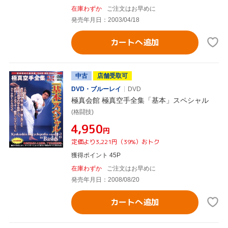
在庫わずか
ご注文はお早めに
発売年月日：2003/04/18
カートへ追加
中古
店舗受取可
DVD・ブルーレイ
DVD
極真会館 極真空手全集「基本」スペシャル
(格闘技)
¥4,950
円
定価より3,221円（39%）おトク
獲得ポイント 45P
在庫わずか
ご注文はお早めに
発売年月日：2008/08/20
カートへ追加