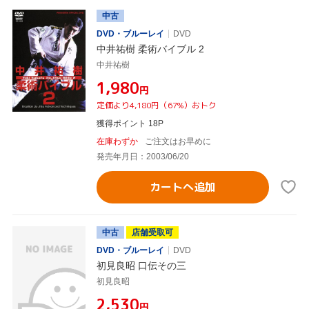
中古
DVD・ブルーレイ
DVD
中井祐樹 柔術バイブル 2
中井祐樹
¥1,980
円
定価より4,180円（67%）おトク
獲得ポイント 18P
在庫わずか
ご注文はお早めに
発売年月日：2003/06/20
カートへ追加
中古
店舗受取可
DVD・ブルーレイ
DVD
初見良昭 口伝その三
初見良昭
¥2,530
円