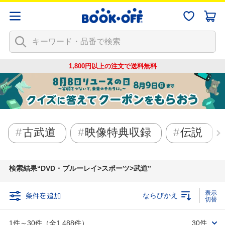
1,800円以上の注文で
送料無料
古武道
映像特典収録
伝説
検索結果
DVD・ブルーレイ>スポーツ>武道
条件を追加
ならびかえ
1件～30件（全1,488件）
30件