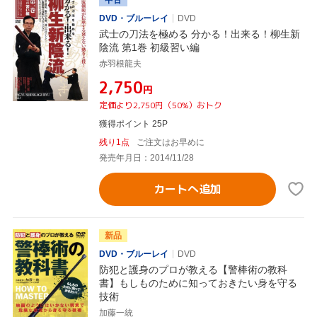
DVD・ブルーレイ
DVD
武士の刀法を極める 分かる！出来る！柳生新
陰流 第1巻 初級習い編
赤羽根龍夫
¥2,750
円
定価より2,750円（50%）おトク
獲得ポイント 25P
残り1点
ご注文はお早めに
発売年月日：2014/11/28
カートへ追加
新品
DVD・ブルーレイ
DVD
防犯と護身のプロが教える【警棒術の教科
書】もしものために知っておきたい身を守る
技術
加藤一統