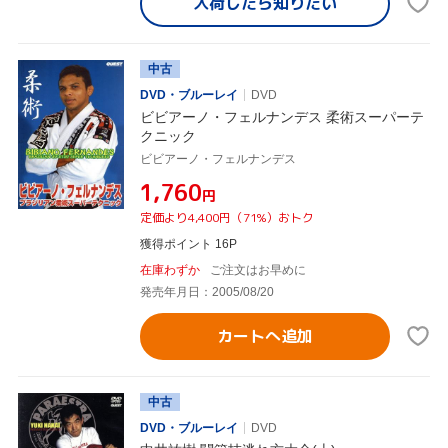
入荷したら
知りたい
中古
DVD・ブルーレイ
DVD
ビビアーノ・フェルナンデス 柔術スーパーテ
クニック
ビビアーノ・フェルナンデス
¥1,760
円
定価より4,400円（71%）おトク
獲得ポイント 16P
在庫わずか
ご注文はお早めに
発売年月日：2005/08/20
カートへ追加
中古
DVD・ブルーレイ
DVD