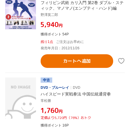
フィリピン武術 カリ入門 第2巻 ダブル・ステ
ィック、マノマノ(エンプティ・ハンド)編
野澤英二郎
¥5,940
円
獲得ポイント 54P
残り1点
ご注文はお早めに
発売年月日：2012/11/26
カートへ追加
中古
DVD・ブルーレイ
DVD
ハイスピード実戦拳法 中国伝統通背拳
常松勝
¥1,760
円
定価より5,720円（76%）おトク
獲得ポイント 16P