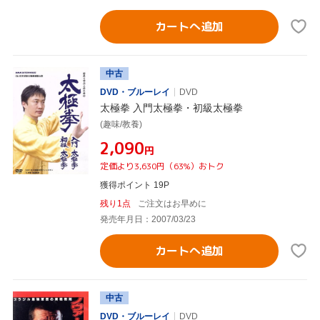
カートへ追加
中古
DVD・ブルーレイ
DVD
太極拳 入門太極拳・初級太極拳
(趣味/教養)
¥2,090
円
定価より3,630円（63%）おトク
獲得ポイント 19P
残り1点
ご注文はお早めに
発売年月日：2007/03/23
カートへ追加
中古
DVD・ブルーレイ
DVD