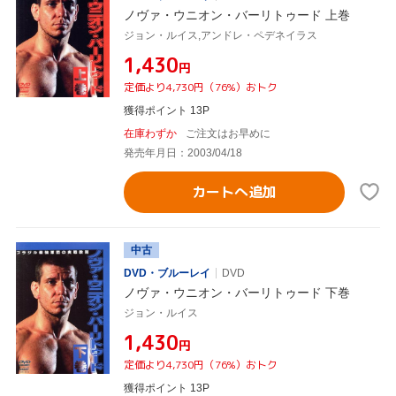
ノヴァ・ウニオン・バーリトゥード 上巻
ジョン・ルイス,アンドレ・ペデネイラス
¥1,430
円
定価より4,730円（76%）おトク
獲得ポイント 13P
在庫わずか
ご注文はお早めに
発売年月日：2003/04/18
カートへ追加
中古
DVD・ブルーレイ
DVD
ノヴァ・ウニオン・バーリトゥード 下巻
ジョン・ルイス
¥1,430
円
定価より4,730円（76%）おトク
獲得ポイント 13P