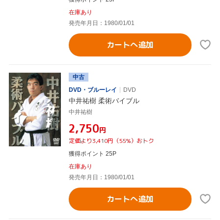
在庫あり
発売年月日：1980/01/01
カートへ追加
中古
DVD・ブルーレイ
DVD
中井祐樹 柔術バイブル
中井祐樹
¥2,750
円
定価より3,410円（55%）おトク
獲得ポイント 25P
在庫あり
発売年月日：1980/01/01
カートへ追加