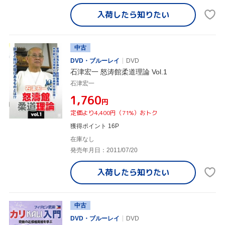
入荷したら
知りたい
中古
DVD・ブルーレイ
DVD
石津宏一 怒涛館柔道理論 Vol.1
石津宏一
¥1,760
円
定価より4,400円（71%）おトク
獲得ポイント 16P
在庫なし
発売年月日：2011/07/20
入荷したら
知りたい
中古
DVD・ブルーレイ
DVD