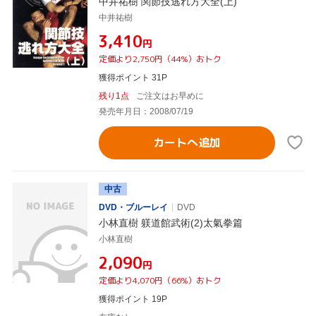
中井祐樹 関節技逃れ方大全(上)
中井祐樹
¥3,410
円
定価より2,750円（44%）おトク
獲得ポイント 31P
残り1点
ご注文はお早めに
発売年月日：2008/07/19
カートへ追加
中古
DVD・ブルーレイ
DVD
小林直樹 躾道館武術(2)太氣拳篇
小林直樹
¥2,090
円
定価より4,070円（66%）おトク
獲得ポイント 19P