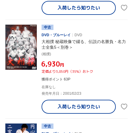
入荷したら
知りたい
中古
DVD・ブルーレイ
DVD
大相撲 秘蔵映像で綴る、伝説の名勝負・名力
士全集5＜別巻＞
(相撲)
¥6,930
円
定価より3,850円（35%）おトク
獲得ポイント 63P
在庫なし
発売年月日：2001/02/23
入荷したら
知りたい
中古