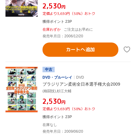
¥2,530
円
定価より3,630円（58%）おトク
獲得ポイント 23P
在庫わずか
ご注文はお早めに
発売年月日：2006/12/20
カートへ追加
中古
DVD・ブルーレイ
DVD
ブラジリアン柔術全日本選手権大会2009
(格闘技),杉江大輔
¥2,530
円
定価より3,630円（58%）おトク
獲得ポイント 23P
在庫なし
発売年月日：2009/06/20