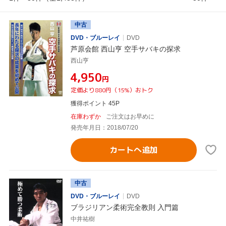
中古
DVD・ブルーレイ
DVD
芦原会館 西山亨 空手サバキの探求
西山亨
¥4,950
円
定価より880円（15%）おトク
獲得ポイント 45P
在庫わずか
ご注文はお早めに
発売年月日：2018/07/20
カートへ追加
中古
DVD・ブルーレイ
DVD
ブラジリアン柔術完全教則 入門篇
中井祐樹