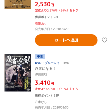
¥2,530
円
定価より2,970円（54%）おトク
獲得ポイント 23P
在庫あり
発売年月日：2020/09/20
カートへ追加
中古
DVD・ブルーレイ
DVD
忍者になる！
弥圓佐助
¥3,410
円
定価より2,090円（38%）おトク
獲得ポイント 31P
在庫なし
発売年月日：2020/09/30