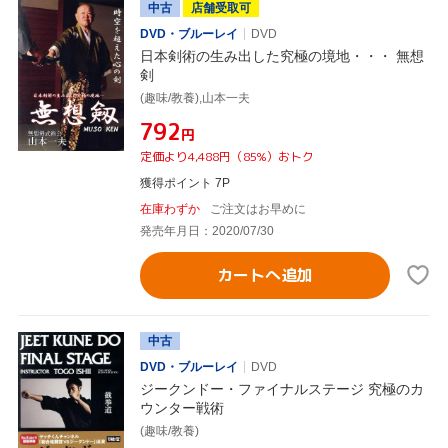
中古
店舗受取可
DVD・ブルーレイ
DVD
日本剣術の生み出した究極の境地・・・ 無想
剣
(趣味/教養),山本一夫
¥792
円
定価より4,488円（85%）おトク
獲得ポイント 7P
在庫わずか
ご注文はお早めに
発売年月日：2020/07/30
カートへ追加
中古
DVD・ブルーレイ
DVD
ジークンドー・ファイナルステージ 究極のカ
ウンター戦術
(趣味/教養)