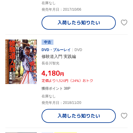
在庫なし
発売年月日：2017/10/06
入荷したら
知りたい
中古
DVD・ブルーレイ
DVD
修験道入門 実践編
長谷川智光
¥4,180
円
定価より1,320円（24%）おトク
獲得ポイント 38P
在庫なし
発売年月日：2018/11/20
入荷したら
知りたい