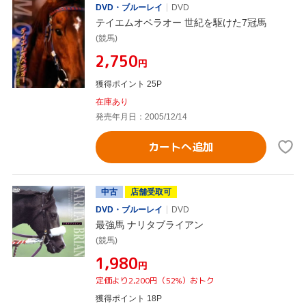
DVD・ブルーレイ
DVD
テイエムオペラオー 世紀を駆けた7冠馬
(競馬)
¥2,750
円
獲得ポイント 25P
在庫あり
発売年月日：2005/12/14
カートへ追加
中古
店舗受取可
DVD・ブルーレイ
DVD
最強馬 ナリタブライアン
(競馬)
¥1,980
円
定価より2,200円（52%）おトク
獲得ポイント 18P