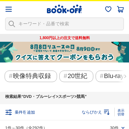
1,800円以上の注文で
送料無料
映像特典収録
20世紀
Blu-ray
検索結果
DVD・ブルーレイ>スポーツ>競馬
条件を追加
ならびかえ
1件～30件（全292件）
30件