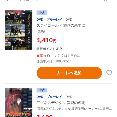
中古
DVD・ブルーレイ
DVD
ステイゴールド 旅路の果てに
(競馬)
¥3,410
円
獲得ポイント 31P
在庫わずか
ご注文はお早めに
発売年月日：2005/12/14
カートへ追加
中古
DVD・ブルーレイ
DVD
アグネスデジタル 異能の名馬
(競馬),アグネスデジタル,渡辺孝男(オーナー),白井寿昭(調教師),的場均(調教師),井上多実男(厩務員),四位洋文(騎手)