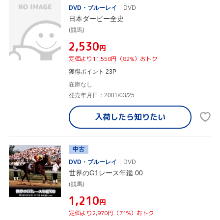
DVD・ブルーレイ
DVD
日本ダービー全史
(競馬)
¥2,530
円
定価より11,550円（82%）おトク
獲得ポイント 23P
在庫なし
発売年月日：2001/03/25
入荷したら
知りたい
中古
DVD・ブルーレイ
DVD
世界のG1レース年鑑 00
(競馬)
¥1,210
円
定価より2,970円（71%）おトク