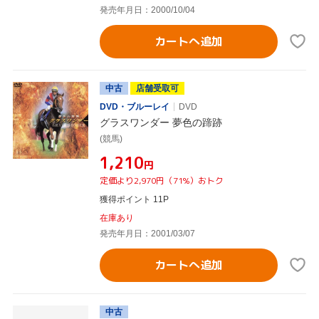
発売年月日：2000/10/04
カートへ追加
中古
店舗受取可
DVD・ブルーレイ
DVD
グラスワンダー 夢色の蹄跡
(競馬)
¥1,210
円
定価より2,970円（71%）おトク
獲得ポイント 11P
在庫あり
発売年月日：2001/03/07
カートへ追加
中古