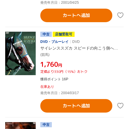
発売年月日：2001/04/25
カートへ追加
中古
店舗受取可
DVD・ブルーレイ
DVD
サイレンススズカ スピードの向こう側へ…
(競馬)
¥1,760
円
定価より330円（15%）おトク
獲得ポイント 16P
在庫あり
発売年月日：2004/03/17
カートへ追加
中古