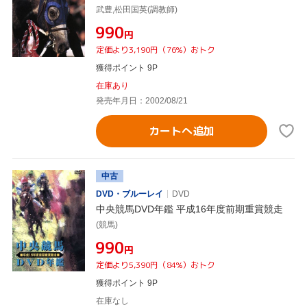
武豊,松田国英(調教師)
¥990
円
定価より3,190円（76%）おトク
獲得ポイント 9P
在庫あり
発売年月日：2002/08/21
カートへ追加
中古
DVD・ブルーレイ
DVD
中央競馬DVD年鑑 平成16年度前期重賞競走
(競馬)
¥990
円
定価より5,390円（84%）おトク
獲得ポイント 9P
在庫なし