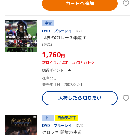
カートへ追加
中古
DVD・ブルーレイ
DVD
世界のG1レース年鑑'01
(競馬)
¥1,760
円
定価より2,420円（57%）おトク
獲得ポイント 16P
在庫なし
発売年月日：2002/06/21
入荷したら
知りたい
中古
店舗受取可
DVD・ブルーレイ
DVD
クロフネ 開放の使者