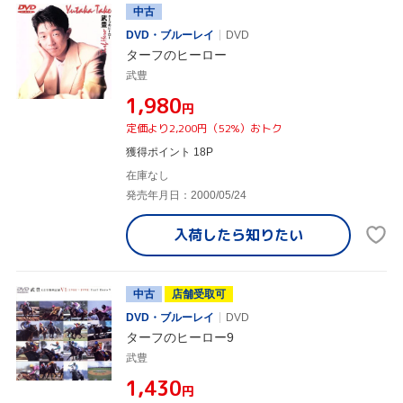
中古
DVD・ブルーレイ
DVD
ターフのヒーロー
武豊
¥1,980
円
定価より2,200円（52%）おトク
獲得ポイント 18P
在庫なし
発売年月日：2000/05/24
入荷したら
知りたい
中古
店舗受取可
DVD・ブルーレイ
DVD
ターフのヒーロー9
武豊
¥1,430
円