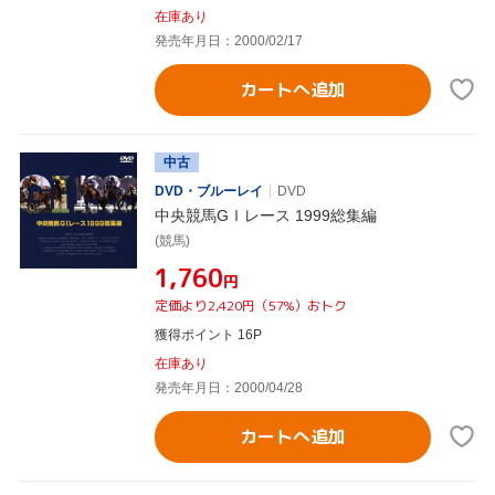
在庫あり
発売年月日：2000/02/17
カートへ追加
中古
DVD・ブルーレイ
DVD
中央競馬GⅠレース 1999総集編
(競馬)
¥1,760
円
定価より2,420円（57%）おトク
獲得ポイント 16P
在庫あり
発売年月日：2000/04/28
カートへ追加