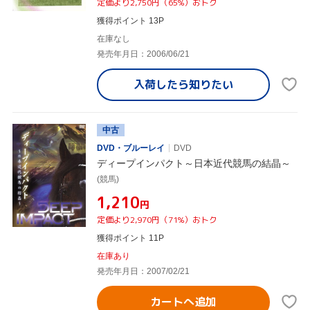
定価より2,750円（65%）おトク
獲得ポイント 13P
在庫なし
発売年月日：2006/06/21
入荷したら
知りたい
中古
DVD・ブルーレイ
DVD
ディープインパクト～日本近代競馬の結晶～
(競馬)
¥1,210
円
定価より2,970円（71%）おトク
獲得ポイント 11P
在庫あり
発売年月日：2007/02/21
カートへ追加