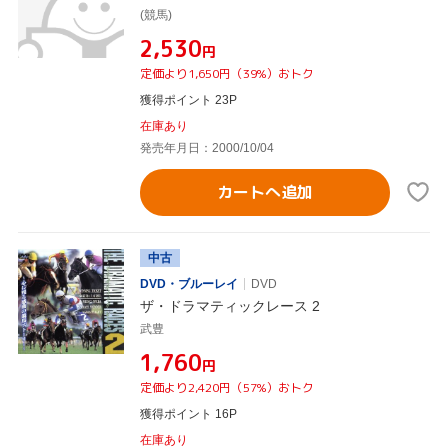
(競馬)
¥2,530
円
定価より1,650円（39%）おトク
獲得ポイント 23P
在庫あり
発売年月日：2000/10/04
カートへ追加
中古
DVD・ブルーレイ
DVD
ザ・ドラマティックレース 2
武豊
¥1,760
円
定価より2,420円（57%）おトク
獲得ポイント 16P
在庫あり