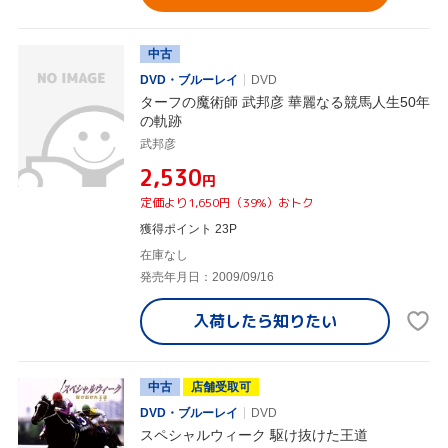
中古
DVD・ブルーレイ
DVD
ターフの魔術師 武邦彦 華麗なる競馬人生50年
の軌跡
武邦彦
¥2,530
円
定価より1,650円（39%）おトク
獲得ポイント 23P
在庫なし
発売年月日：2009/09/16
入荷したら
知りたい
中古
店舗受取可
DVD・ブルーレイ
DVD
スペシャルウィーク 駆け抜けた王道