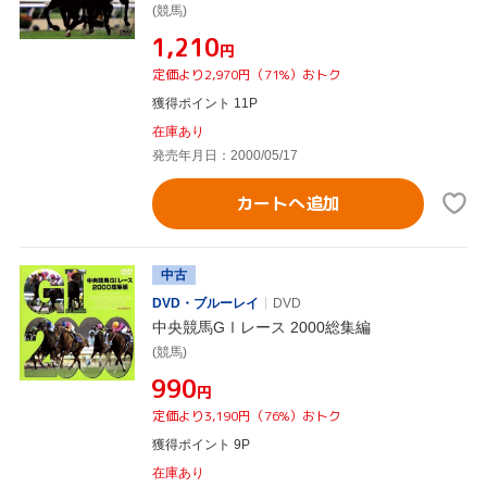
(競馬)
¥1,210
円
定価より2,970円（71%）おトク
獲得ポイント 11P
在庫あり
発売年月日：2000/05/17
カートへ追加
中古
DVD・ブルーレイ
DVD
中央競馬GⅠレース 2000総集編
(競馬)
¥990
円
定価より3,190円（76%）おトク
獲得ポイント 9P
在庫あり