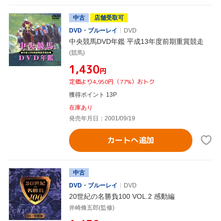
中古
店舗受取可
DVD・ブルーレイ
DVD
中央競馬DVD年鑑 平成13年度前期重賞競走
(競馬)
¥1,430
円
定価より4,950円（77%）おトク
獲得ポイント 13P
在庫あり
発売年月日：2001/09/19
カートへ追加
中古
DVD・ブルーレイ
DVD
20世紀の名勝負100 VOL.2 感動編
井崎脩五郎(監修)