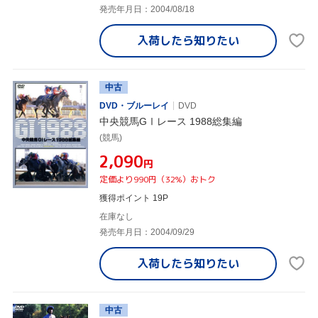
発売年月日：2004/08/18
入荷したら
知りたい
中古
DVD・ブルーレイ
DVD
中央競馬GⅠレース 1988総集編
(競馬)
¥2,090
円
定価より990円（32%）おトク
獲得ポイント 19P
在庫なし
発売年月日：2004/09/29
入荷したら
知りたい
中古