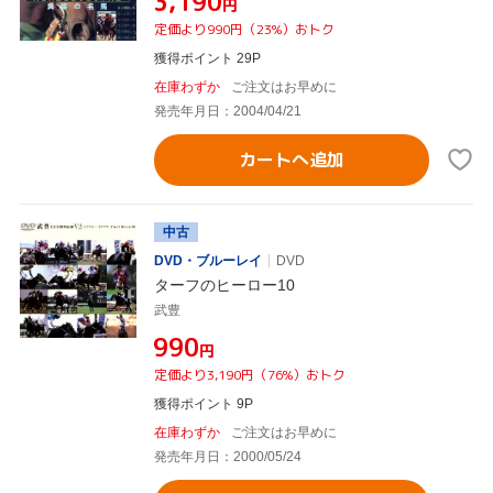
¥3,190
円
定価より990円（23%）おトク
獲得ポイント 29P
在庫わずか
ご注文はお早めに
発売年月日：2004/04/21
カートへ追加
中古
DVD・ブルーレイ
DVD
ターフのヒーロー10
武豊
¥990
円
定価より3,190円（76%）おトク
獲得ポイント 9P
在庫わずか
ご注文はお早めに
発売年月日：2000/05/24