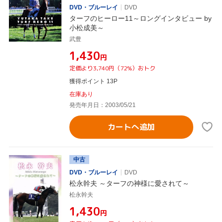
DVD・ブルーレイ
DVD
ターフのヒーロー11～ロングインタビュー by
小松成美～
武豊
¥1,430
円
定価より3,740円（72%）おトク
獲得ポイント 13P
在庫あり
発売年月日：2003/05/21
カートへ追加
中古
DVD・ブルーレイ
DVD
松永幹夫 ～ターフの神様に愛されて～
松永幹夫
¥1,430
円