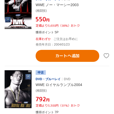
WWE ノー・マーシー2003
(格闘技)
¥550
円
定価より3,630円（86%）おトク
獲得ポイント 5P
在庫わずか
ご注文はお早めに
発売年月日：2004/01/23
カートへ追加
中古
DVD・ブルーレイ
DVD
WWE ロイヤルランブル2004
(格闘技)
¥792
円
定価より3,388円（81%）おトク
獲得ポイント 7P