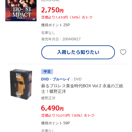
¥2,750
円
定価より1,430円（34%）おトク
獲得ポイント 25P
在庫なし
発売年月日：2004/09/17
入荷したら
知りたい
中古
DVD・ブルーレイ
DVD
蘇るプロレス黄金時代BOX Vol.2 永遠の三銃
士！蝶野正洋
蝶野正洋
¥6,490
円
定価より10,010円（60%）おトク
獲得ポイント 59P
在庫なし