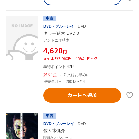
中古
DVD・ブルーレイ
DVD
キラー猪木 DVD.3
アントニオ猪木
¥4,620
円
定価より3,960円（46%）おトク
獲得ポイント 42P
残り1点
ご注文はお早めに
発売年月日：2001/03/14
カートへ追加
中古
DVD・ブルーレイ
DVD
佐々木健介
闘魂Vスペシャル