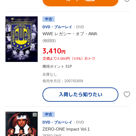
中古
DVD・ブルーレイ
DVD
WWE レガシー・オブ・AWA
(格闘技)
¥3,410
円
定価より3,960円（53%）おトク
獲得ポイント 31P
在庫なし
発売年月日：2007/03/09
入荷したら
知りたい
中古
DVD・ブルーレイ
DVD
ZERO-ONE Impact Vol.1
ZERO-ONE