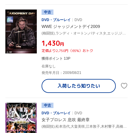
中古
DVD・ブルーレイ
DVD
WWE ジャッジメントデイ2009
(格闘技),ランディ・オートン,バティスタ,エッジ,ジェフ・ハーディ,ジョン・シナ,ビッグ・ショー,レイ・ミステリオ
¥1,430
円
定価より2,750円（65%）おトク
獲得ポイント 13P
在庫なし
発売年月日：2009/08/21
入荷したら
知りたい
中古
DVD・ブルーレイ
DVD
女子プロレス 息吹 最終章
(格闘技),松本浩代,大畠美咲,江本敦子,木村響子,高橋奈苗,夏樹☆たいよう,Ray