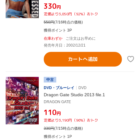
¥330
円
定価より3,850円（92%）おトク
550
円
(7/16時点の価格)
獲得ポイント 3P
在庫わずか
ご注文はお早めに
発売年月日：2002/12/21
カートへ追加
中古
DVD・ブルーレイ
DVD
Dragon Gate Studio 2013 file.1
DRAGON GATE
¥110
円
定価より3,190円（96%）おトク
330
円
(7/15時点の価格)
獲得ポイント 1P