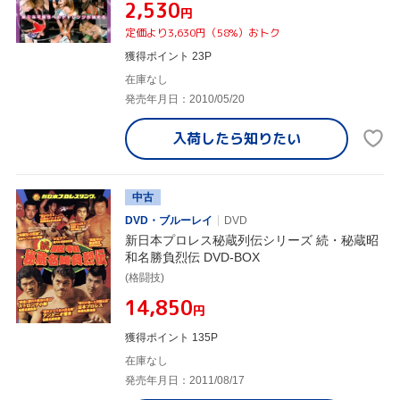
¥2,530
円
定価より3,630円（58%）おトク
獲得ポイント 23P
在庫なし
発売年月日：2010/05/20
入荷したら
知りたい
中古
DVD・ブルーレイ
DVD
新日本プロレス秘蔵列伝シリーズ 続・秘蔵昭
和名勝負烈伝 DVD-BOX
(格闘技)
¥14,850
円
獲得ポイント 135P
在庫なし
発売年月日：2011/08/17