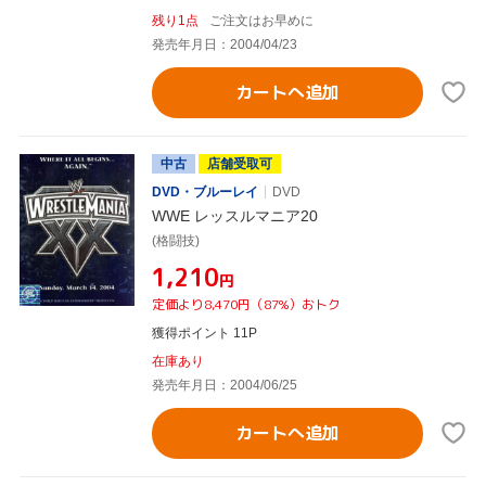
残り1点
ご注文はお早めに
発売年月日：2004/04/23
カートへ追加
中古
店舗受取可
DVD・ブルーレイ
DVD
WWE レッスルマニア20
(格闘技)
¥1,210
円
定価より8,470円（87%）おトク
獲得ポイント 11P
在庫あり
発売年月日：2004/06/25
カートへ追加