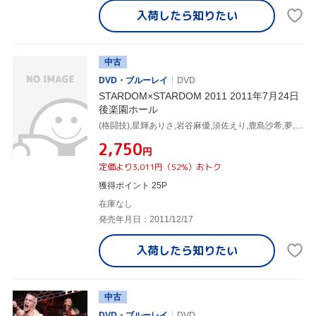
入荷したら
知りたい
中古
DVD・ブルーレイ
DVD
STARDOM×STARDOM 2011 2011年7月24日
後楽園ホール
(格闘技),星輝ありさ,岩谷麻優,須佐えり,鹿島沙希,夢,ケニー・オメガ,美闘陽子
¥2,750
円
定価より3,011円（52%）おトク
獲得ポイント 25P
在庫なし
発売年月日：2011/12/17
入荷したら
知りたい
中古
DVD・ブルーレイ
DVD