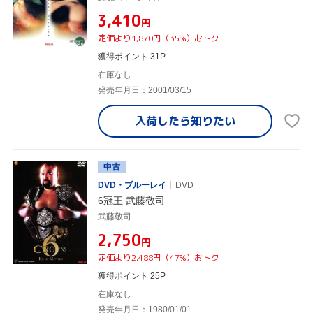
¥3,410
円
定価より1,870円（35%）おトク
獲得ポイント 31P
在庫なし
発売年月日：2001/03/15
入荷したら
知りたい
中古
DVD・ブルーレイ
DVD
6冠王 武藤敬司
武藤敬司
¥2,750
円
定価より2,488円（47%）おトク
獲得ポイント 25P
在庫なし
発売年月日：1980/01/01