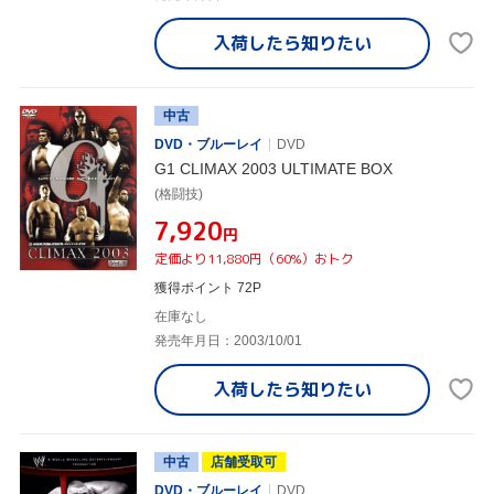
入荷したら
知りたい
中古
DVD・ブルーレイ
DVD
G1 CLIMAX 2003 ULTIMATE BOX
(格闘技)
¥7,920
円
定価より11,880円（60%）おトク
獲得ポイント 72P
在庫なし
発売年月日：2003/10/01
入荷したら
知りたい
中古
店舗受取可
DVD・ブルーレイ
DVD