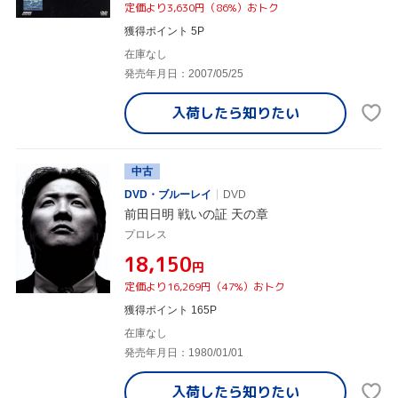
定価より3,630円（86%）おトク
獲得ポイント 5P
在庫なし
発売年月日：2007/05/25
入荷したら
知りたい
中古
DVD・ブルーレイ
DVD
前田日明 戦いの証 天の章
プロレス
¥18,150
円
定価より16,269円（47%）おトク
獲得ポイント 165P
在庫なし
発売年月日：1980/01/01
入荷したら
知りたい