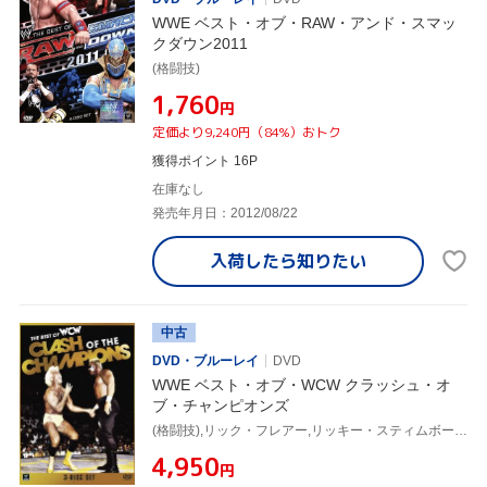
WWE ベスト・オブ・RAW・アンド・スマッ
クダウン2011
(格闘技)
¥1,760
円
定価より9,240円（84%）おトク
獲得ポイント 16P
在庫なし
発売年月日：2012/08/22
入荷したら
知りたい
中古
DVD・ブルーレイ
DVD
WWE ベスト・オブ・WCW クラッシュ・オ
ブ・チャンピオンズ
(格闘技),リック・フレアー,リッキー・スティムボート,スティング,NWO,テリー・ファンク,スティーヴ・オースティン,エディ・ゲレロ
¥4,950
円