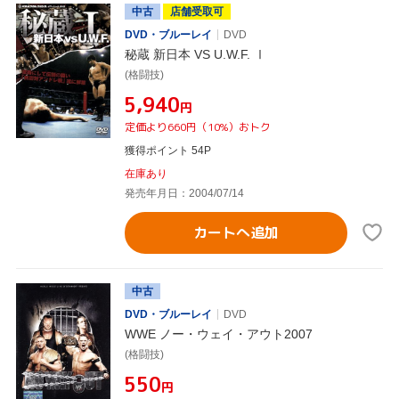
中古
店舗受取可
DVD・ブルーレイ
DVD
秘蔵 新日本 VS U.W.F. Ⅰ
(格闘技)
¥5,940
円
定価より660円（10%）おトク
獲得ポイント 54P
在庫あり
発売年月日：2004/07/14
カートへ追加
中古
DVD・ブルーレイ
DVD
WWE ノー・ウェイ・アウト2007
(格闘技)
¥550
円