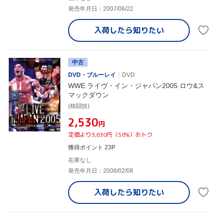
発売年月日：2007/06/22
入荷したら
知りたい
中古
DVD・ブルーレイ
DVD
WWE ライヴ・イン・ジャパン2005 ロウ&ス
マックダウン
(格闘技)
¥2,530
円
定価より3,630円（58%）おトク
獲得ポイント 23P
在庫なし
発売年月日：2008/02/08
入荷したら
知りたい