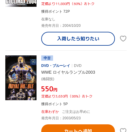
定価より11,880円（60%）おトク
獲得ポイント 72P
在庫なし
発売年月日：2004/10/20
入荷したら
知りたい
中古
DVD・ブルーレイ
DVD
WWE ロイヤルランブル2003
(格闘技)
¥550
円
定価より3,630円（86%）おトク
獲得ポイント 5P
在庫わずか
ご注文はお早めに
発売年月日：2003/05/23
カートへ追加