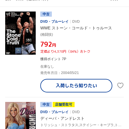
中古
DVD・ブルーレイ
DVD
WWE ストーン・コールド・トゥルース
(格闘技)
¥792
円
定価より4,378円（84%）おトク
獲得ポイント 7P
在庫なし
発売年月日：2004/05/21
入荷したら
知りたい
中古
店舗受取可
DVD・ブルーレイ
DVD
ディーバ・アンドレスト
トリッシュ・ストラタス,ステイシー・キーブラ,トリー・ウィルソン,ドーン・マリー