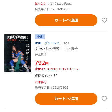
残り1点
ご注文はお早めに
発売年月日：2016/10/05
カートへ追加
中古
DVD・ブルーレイ
DVD
女神たちの伝説Ⅰ 井上貴子
井上貴子
¥792
円
定価より8,998円（91%）おトク
獲得ポイント 7P
在庫あり
発売年月日：2018/03/02
カートへ追加