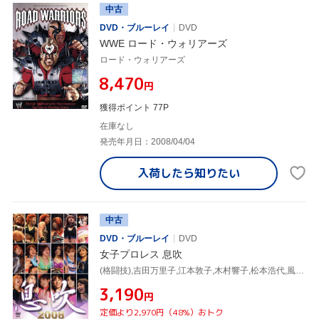
中古
DVD・ブルーレイ
DVD
WWE ロード・ウォリアーズ
ロード・ウォリアーズ
¥8,470
円
獲得ポイント 77P
在庫なし
発売年月日：2008/04/04
入荷したら
知りたい
中古
DVD・ブルーレイ
DVD
女子プロレス 息吹
(格闘技),吉田万里子,江本敦子,木村響子,松本浩代,風香,山田よう子,アジャ・コング
¥3,190
円
定価より2,970円（48%）おトク