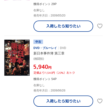
獲得ポイント 29P
在庫なし
発売年月日：2009/05/20
入荷したら
知りたい
中古
DVD・ブルーレイ
DVD
新日本事件簿 第三章
(格闘技)
¥5,940
円
定価より1,540円（20%）おトク
獲得ポイント 54P
在庫なし
発売年月日：2009/06/26
入荷したら
知りたい