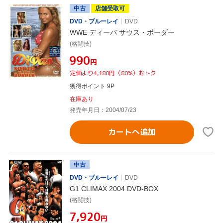
中古
店舗受取可
DVD・ブルーレイ
DVD
WWE ディーバ サウス・ボーダー
(格闘技)
¥990
円
定価より4,180円（80%）おトク
獲得ポイント 9P
在庫あり
発売年月日：2004/07/23
カートへ追加
中古
DVD・ブルーレイ
DVD
G1 CLIMAX 2004 DVD-BOX
(格闘技)
¥7,920
円