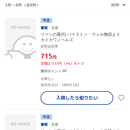
1件～6件（全6件）
30件
中古
書籍
新書
リーンの翼(5) バイストン・ウェル物語より
カドカワノベルズ
富野由悠季
¥715
円
定価より33円（4%）おトク
獲得ポイント 6P
在庫なし
発売年月日：1985/11/01
入荷したら
知りたい
中古
書籍
新書