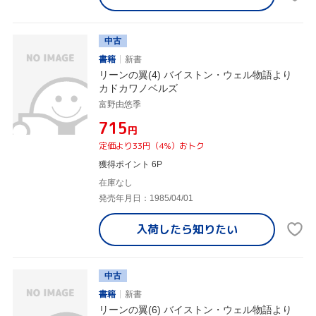
中古
書籍
新書
リーンの翼(4) バイストン・ウェル物語より
カドカワノベルズ
富野由悠季
¥715
円
定価より33円（4%）おトク
獲得ポイント 6P
在庫なし
発売年月日：1985/04/01
入荷したら
知りたい
中古
書籍
新書
リーンの翼(6) バイストン・ウェル物語より