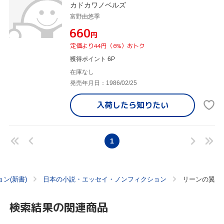
カドカワノベルズ
富野由悠季
¥660
円
定価より44円（6%）おトク
獲得ポイント 6P
在庫なし
発売年月日：1986/02/25
入荷したら
知りたい
1
ン(新書)
日本の小説・エッセイ・ノンフィクション
リーンの翼
検索結果の関連商品