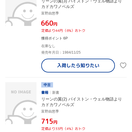
リーンの翼(3) バイストン・ウェル物語より
カドカワノベルズ
富野由悠季
¥660
円
定価より44円（6%）おトク
獲得ポイント 6P
在庫なし
発売年月日：1984/11/25
入荷したら
知りたい
中古
書籍
新書
リーンの翼(2) バイストン・ウェル物語より
カドカワノベルズ
富野由悠季
¥715
円
定価より33円（4%）おトク