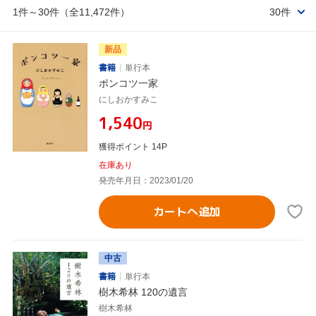
1件～30件（全11,472件）
30件
新品
書籍
単行本
ポンコツ一家
にしおかすみこ
¥1,540
円
獲得ポイント 14P
在庫あり
発売年月日：2023/01/20
カートへ追加
中古
書籍
単行本
樹木希林 120の遺言
樹木希林