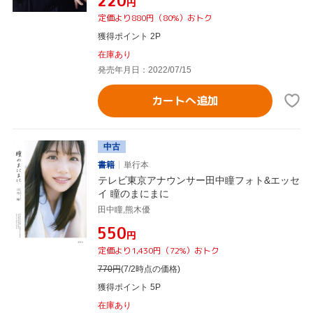
¥220
円
定価より880円（80%）おトク
獲得ポイント 2P
在庫あり
発売年月日：2022/07/15
カートへ追加
中古
書籍
単行本
テレビ東京アナウンサー田中瞳フォト&エッセ
イ 瞳のまにまに
田中瞳,熊木優
¥550
円
定価より1,430円（72%）おトク
770
円
(7/2時点の価格)
獲得ポイント 5P
在庫あり