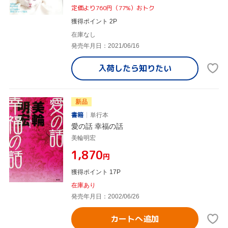
定価より760円（77%）おトク
獲得ポイント 2P
在庫なし
発売年月日：2021/06/16
入荷したら
知りたい
新品
書籍
単行本
愛の話 幸福の話
美輪明宏
¥1,870
円
獲得ポイント 17P
在庫あり
発売年月日：2002/06/26
カートへ追加