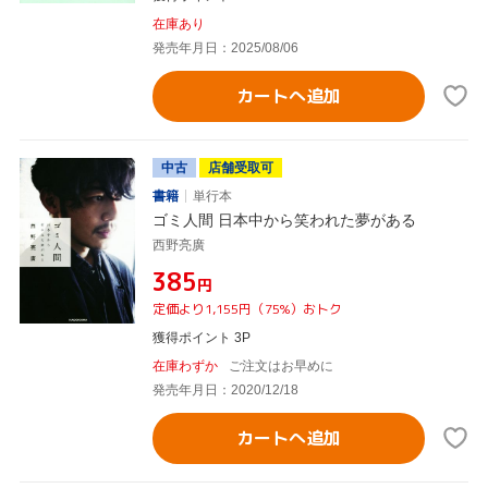
在庫あり
発売年月日：2025/08/06
カートへ追加
中古
店舗受取可
書籍
単行本
ゴミ人間 日本中から笑われた夢がある
西野亮廣
¥385
円
定価より1,155円（75%）おトク
獲得ポイント 3P
在庫わずか
ご注文はお早めに
発売年月日：2020/12/18
カートへ追加