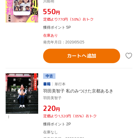
川島明
¥550
円
定価より770円（58%）おトク
獲得ポイント 5P
在庫あり
発売年月日：2020/05/25
カートへ追加
中古
書籍
単行本
羽田美智子 私のみつけた京都あるき
羽田美智子
¥220
円
定価より1,320円（85%）おトク
獲得ポイント 2P
在庫なし