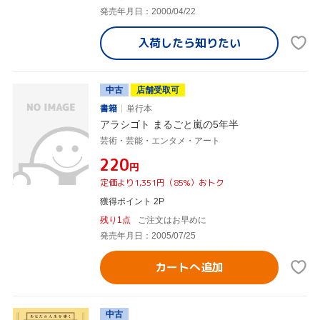
発売年月日：2000/04/22
入荷したら
知りたい
中古
店舗受取可
書籍
単行本
アラシゴト まるごと嵐の5年半
芸術・芸能・エンタメ・アート
¥220
円
定価より1,351円（85%）おトク
獲得ポイント 2P
残り1点
ご注文はお早めに
発売年月日：2005/07/25
カートへ追加
中古