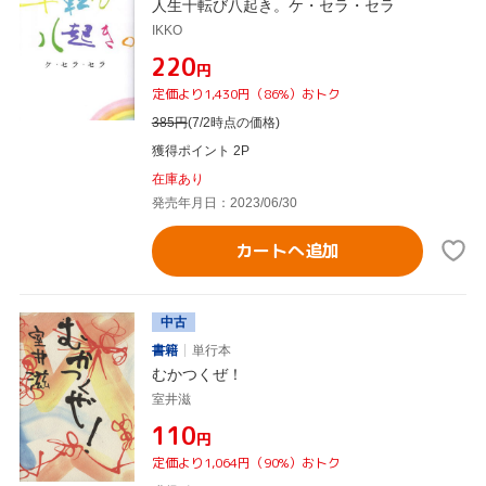
人生十転び八起き。ケ・セラ・セラ
IKKO
¥220
円
定価より1,430円（86%）おトク
385
円
(7/2時点の価格)
獲得ポイント 2P
在庫あり
発売年月日：2023/06/30
カートへ追加
中古
書籍
単行本
むかつくぜ！
室井滋
¥110
円
定価より1,064円（90%）おトク