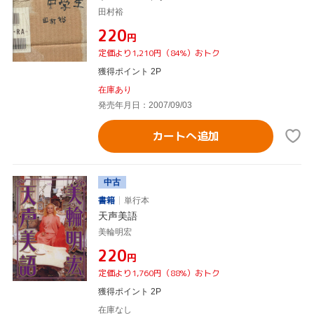
田村裕
¥220
円
定価より1,210円（84%）おトク
獲得ポイント 2P
在庫あり
発売年月日：2007/09/03
カートへ追加
中古
書籍
単行本
天声美語
美輪明宏
¥220
円
定価より1,760円（88%）おトク
獲得ポイント 2P
在庫なし