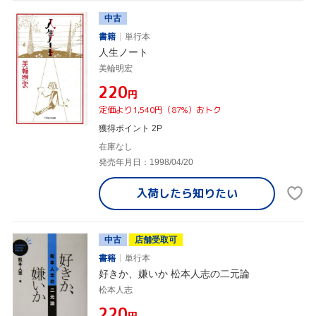
中古
書籍
単行本
人生ノート
美輪明宏
¥220
円
定価より1,540円（87%）おトク
獲得ポイント 2P
在庫なし
発売年月日：1998/04/20
入荷したら
知りたい
中古
店舗受取可
書籍
単行本
好きか、嫌いか 松本人志の二元論
松本人志
¥220
円