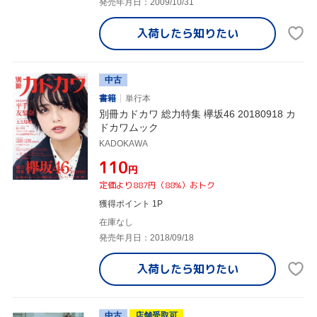
発売年月日：2009/10/31
入荷したら
知りたい
中古
書籍
単行本
別冊カドカワ 総力特集 欅坂46 20180918 カ
ドカワムック
KADOKAWA
¥110
円
定価より887円（88%）おトク
獲得ポイント 1P
在庫なし
発売年月日：2018/09/18
入荷したら
知りたい
中古
店舗受取可