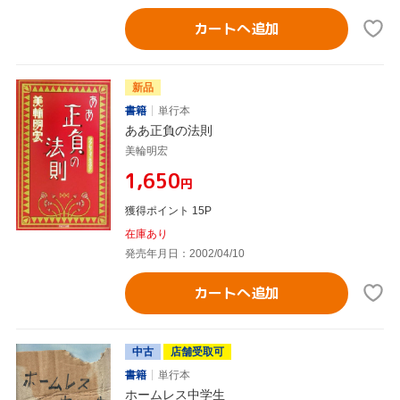
カートへ追加
新品
書籍
単行本
ああ正負の法則
美輪明宏
¥1,650
円
獲得ポイント 15P
在庫あり
発売年月日：2002/04/10
カートへ追加
中古
店舗受取可
書籍
単行本
ホームレス中学生