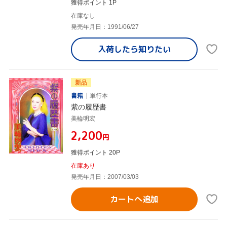
獲得ポイント 1P
在庫なし
発売年月日：1991/06/27
入荷したら
知りたい
新品
書籍
単行本
紫の履歴書
美輪明宏
¥2,200
円
獲得ポイント 20P
在庫あり
発売年月日：2007/03/03
カートへ追加