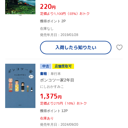
¥220
円
定価より1,100円（83%）おトク
獲得ポイント 2P
在庫なし
発売年月日：2019/01/28
入荷したら
知りたい
中古
店舗受取可
書籍
単行本
ポンコツ一家2年目
にしおかすみこ
¥1,375
円
定価より275円（16%）おトク
獲得ポイント 12P
在庫あり
発売年月日：2024/09/20