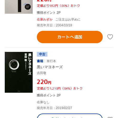
定価より932円（80%）おトク
獲得ポイント 2P
在庫わずか
ご注文はお早めに
発売年月日：2004/10/18
カートへ追加
中古
書籍
単行本
黒いマヨネーズ
吉田敬
¥220
円
定価より1,210円（84%）おトク
獲得ポイント 2P
在庫なし
発売年月日：2019/02/27