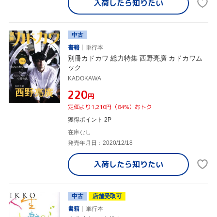
入荷したら
知りたい
中古
書籍
単行本
別冊カドカワ 総力特集 西野亮廣 カドカワム
ック
KADOKAWA
¥220
円
定価より1,210円（84%）おトク
獲得ポイント 2P
在庫なし
発売年月日：2020/12/18
入荷したら
知りたい
中古
店舗受取可
書籍
単行本