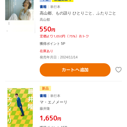
書籍
単行本
高山都、もの語り ひとりごと、ふたりごと
高山都
¥550
円
定価より1,650円（75%）おトク
獲得ポイント 5P
在庫あり
発売年月日：2024/11/14
カートへ追加
新品
書籍
単行本
マ・エノメーリ
藤井隆
¥1,650
円