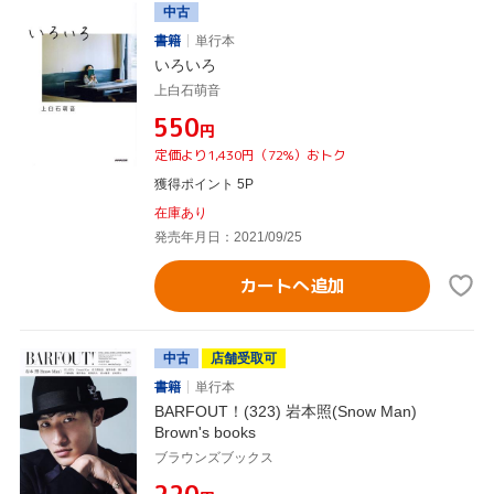
中古
書籍
単行本
いろいろ
上白石萌音
¥550
円
定価より1,430円（72%）おトク
獲得ポイント 5P
在庫あり
発売年月日：2021/09/25
カートへ追加
中古
店舗受取可
書籍
単行本
BARFOUT！(323) 岩本照(Snow Man)
Brown's books
ブラウンズブックス