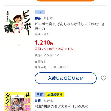
中古
書籍
単行本
ビンボー魂 おばあちゃんが遺してくれた生き
抜く力
風間トオル
¥1,210
円
定価より110円（8%）おトク
獲得ポイント 11P
在庫なし
発売年月日：2016/03/17
入荷したら
知りたい
中古
店舗受取可
書籍
単行本
#麒麟川島のタグ大喜利 TJ MOOK