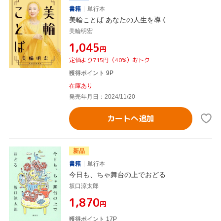
書籍
単行本
美輪ことば あなたの人生を導く
美輪明宏
¥1,045
円
定価より715円（40%）おトク
獲得ポイント 9P
在庫あり
発売年月日：2024/11/20
カートへ追加
新品
書籍
単行本
今日も、ちゃ舞台の上でおどる
坂口涼太郎
¥1,870
円
獲得ポイント 17P