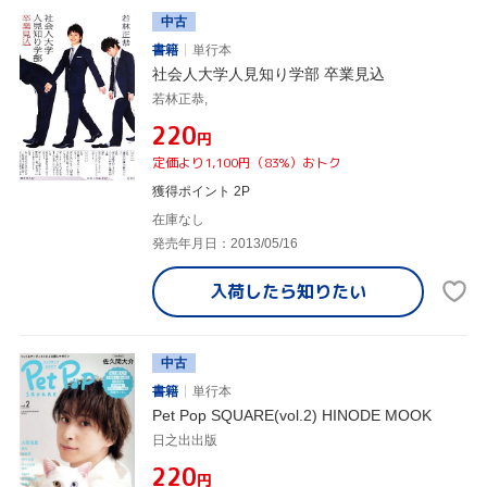
中古
書籍
単行本
社会人大学人見知り学部 卒業見込
若林正恭,
¥220
円
定価より1,100円（83%）おトク
獲得ポイント 2P
在庫なし
発売年月日：2013/05/16
入荷したら
知りたい
中古
書籍
単行本
Pet Pop SQUARE(vol.2) HINODE MOOK
日之出出版
¥220
円