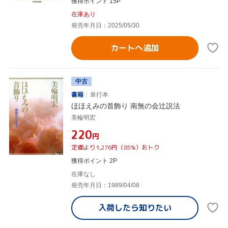
獲得ポイント 15P
在庫あり
発売年月日：2025/05/30
カートへ追加
中古
書籍
単行本
ほほえみの首飾り 南無の会辻説法
美輪明宏
¥220
円
定価より1,276円（85%）おトク
獲得ポイント 2P
在庫なし
発売年月日：1989/04/08
入荷したら
知りたい