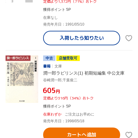
定価より1,372円（71%）おトク
獲得ポイント 5P
在庫なし
発売年月日：1991/05/10
入荷したら
知りたい
中古
店舗受取可
書籍
文庫
潤一郎ラビリンス(1) 初期短編集 中公文庫
谷崎潤一郎,千葉俊二
¥605
円
定価より316円（34%）おトク
獲得ポイント 5P
在庫わずか
ご注文はお早めに
発売年月日：1998/05/18
カートへ追加