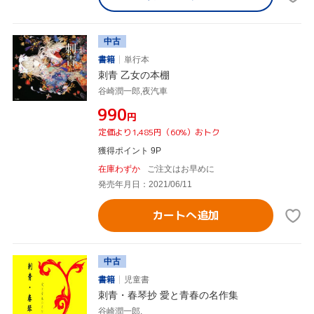
中古
書籍
単行本
刺青 乙女の本棚
谷崎潤一郎,夜汽車
¥990
円
定価より1,485円（60%）おトク
獲得ポイント 9P
在庫わずか
ご注文はお早めに
発売年月日：2021/06/11
カートへ追加
中古
書籍
児童書
刺青・春琴抄 愛と青春の名作集
谷崎潤一郎,