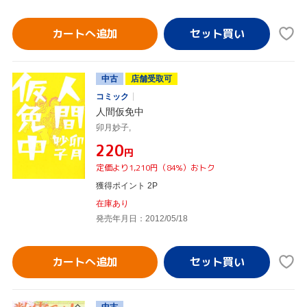
カートへ追加
中古
店舗受取可
コミック
人間仮免中
卯月妙子,
¥220
円
定価より1,210円（84%）おトク
獲得ポイント 2P
在庫あり
発売年月日：2012/05/18
カートへ追加
中古