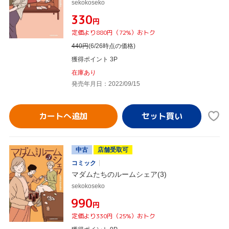
sekokoseko
¥330
円
定価より880円（72%）おトク
440
円
(6/26時点の価格)
獲得ポイント 3P
在庫あり
発売年月日：2022/09/15
カートへ追加
中古
店舗受取可
コミック
マダムたちのルームシェア(3)
sekokoseko
¥990
円
定価より330円（25%）おトク