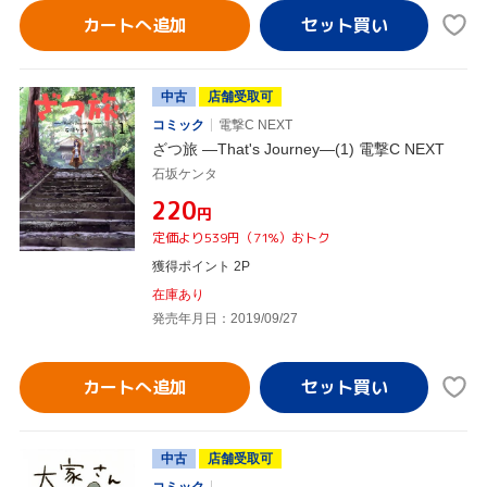
カートへ追加
中古
店舗受取可
コミック
電撃C NEXT
ざつ旅 ―That's Journey―(1) 電撃C NEXT
石坂ケンタ
¥220
円
定価より539円（71%）おトク
獲得ポイント 2P
在庫あり
発売年月日：2019/09/27
カートへ追加
中古
店舗受取可
コミック