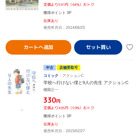
定価より591円（64%）おトク
獲得ポイント 3P
在庫あり
発売年月日：2014/06/25
カートへ追加
中古
店舗受取可
コミック
アクションC
学校へ行けない僕と9人の先生 アクションC
棚園正一
¥330
円
定価より485円（59%）おトク
獲得ポイント 3P
在庫あり
発売年月日：2015/02/27