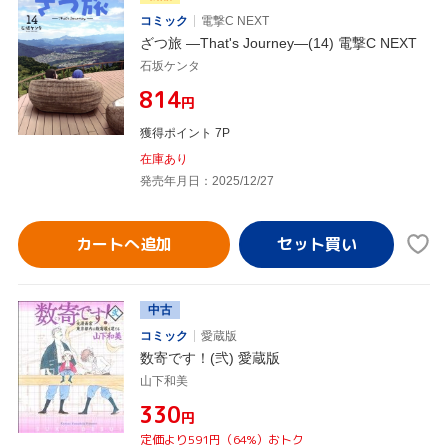
コミック
電撃C NEXT
ざつ旅 ―That's Journey―(14) 電撃C NEXT
石坂ケンタ
¥814
円
獲得ポイント 7P
在庫あり
発売年月日：2025/12/27
カートへ追加
中古
コミック
愛蔵版
数寄です！(弐) 愛蔵版
山下和美
¥330
円
定価より591円（64%）おトク