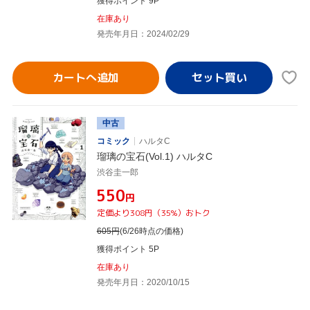
獲得ポイント 9P
在庫あり
発売年月日：2024/02/29
カートへ追加
中古
コミック
ハルタC
瑠璃の宝石(Vol.1) ハルタC
渋谷圭一郎
¥550
円
定価より308円（35%）おトク
605
円
(6/26時点の価格)
獲得ポイント 5P
在庫あり
発売年月日：2020/10/15