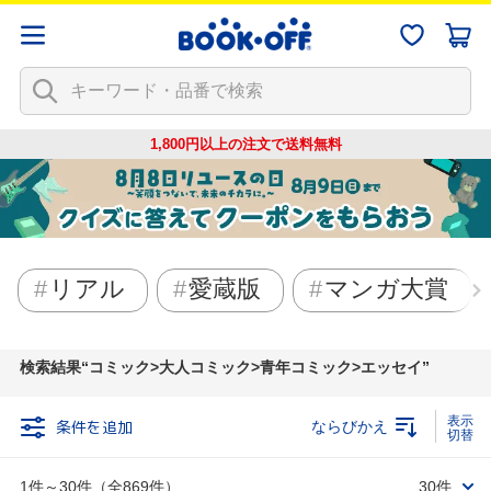
1,800円以上の注文で
送料無料
リアル
愛蔵版
マンガ大賞
検索結果
コミック>大人コミック>青年コミック>エッセイ
条件を追加
ならびかえ
1件～30件（全869件）
30件