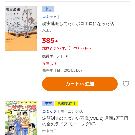
中古
コミック
現実逃避してたらボロボロになった話
永田カビ
¥385
円
定価より632円（62%）おトク
獲得ポイント 3P
在庫あり
発売年月日：2019/11/07
カートへ追加
中古
店舗受取可
コミック
モーニングKC
定額制夫のこづかい万歳(VOL.2) 月額2万千円
の金欠ライフ モーニングKC
吉本浩二