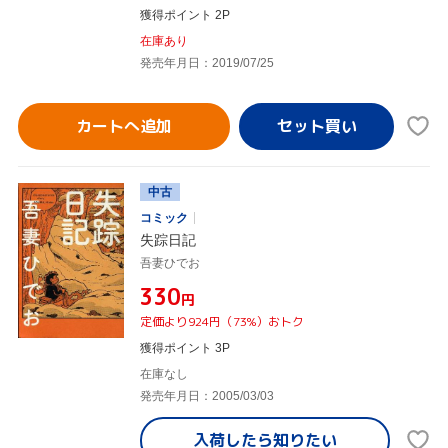
獲得ポイント 2P
在庫あり
発売年月日：2019/07/25
カートへ追加
中古
コミック
失踪日記
吾妻ひでお
¥330
円
定価より924円（73%）おトク
獲得ポイント 3P
在庫なし
発売年月日：2005/03/03
入荷したら
知りたい