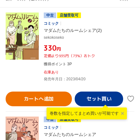
中古
店舗受取可
コミック
マダムたちのルームシェア(2)
sekokoseko
¥330
円
定価より935円（73%）おトク
獲得ポイント 3P
在庫あり
発売年月日：2023/04/20
カートへ追加
巻数を指定して
まとめ買いが可能です
中古
店舗受取可
コミック
マダムたちのルームシェア