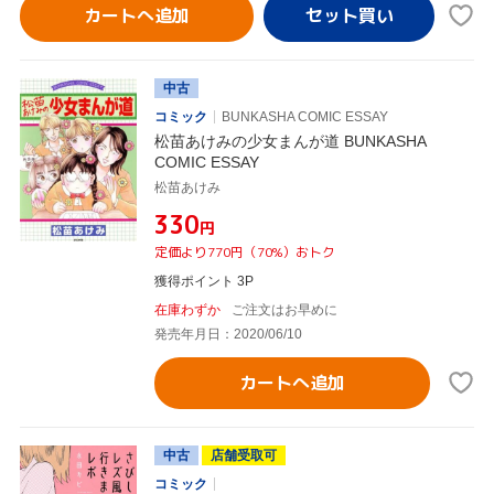
カートへ追加
中古
コミック
BUNKASHA COMIC ESSAY
松苗あけみの少女まんが道 BUNKASHA
COMIC ESSAY
松苗あけみ
¥330
円
定価より770円（70%）おトク
獲得ポイント 3P
在庫わずか
ご注文はお早めに
発売年月日：2020/06/10
カートへ追加
中古
店舗受取可
コミック