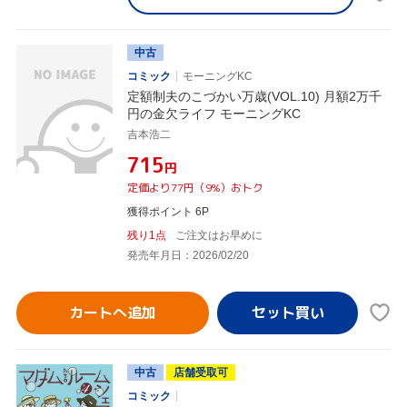
中古
コミック
モーニングKC
定額制夫のこづかい万歳(VOL.10) 月額2万千
円の金欠ライフ モーニングKC
吉本浩二
¥715
円
定価より77円（9%）おトク
獲得ポイント 6P
残り1点
ご注文はお早めに
発売年月日：2026/02/20
カートへ追加
中古
店舗受取可
コミック