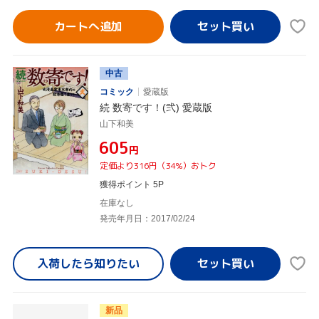
カートへ追加
中古
コミック
愛蔵版
続 数寄です！(弐) 愛蔵版
山下和美
¥605
円
定価より316円（34%）おトク
獲得ポイント 5P
在庫なし
発売年月日：2017/02/24
入荷したら
知りたい
新品