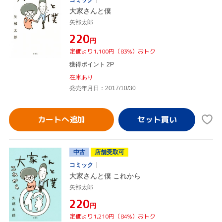
大家さんと僕
矢部太郎
¥220
円
定価より1,100円（83%）おトク
獲得ポイント 2P
在庫あり
発売年月日：2017/10/30
カートへ追加
中古
店舗受取可
コミック
大家さんと僕 これから
矢部太郎
¥220
円
定価より1,210円（84%）おトク