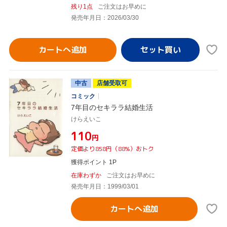
残り1点
ご注文はお早めに
発売年月日：2026/03/30
カートへ追加
中古
店舗受取可
コミック
7年目のセキララ結婚生活
けらえいこ
¥110
円
定価より858円（88%）おトク
獲得ポイント 1P
在庫わずか
ご注文はお早めに
発売年月日：1999/03/01
カートへ追加