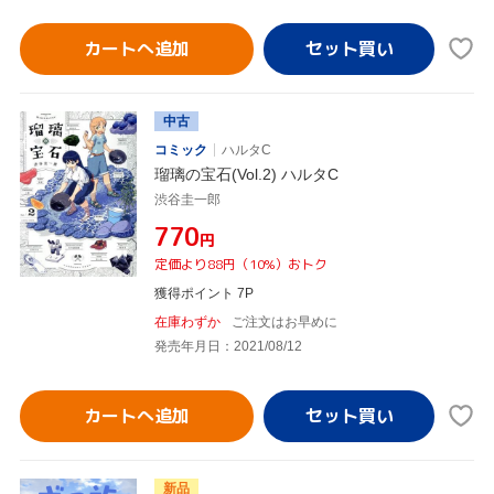
カートへ追加
中古
コミック
ハルタC
瑠璃の宝石(Vol.2) ハルタC
渋谷圭一郎
¥770
円
定価より88円（10%）おトク
獲得ポイント 7P
在庫わずか
ご注文はお早めに
発売年月日：2021/08/12
カートへ追加
新品