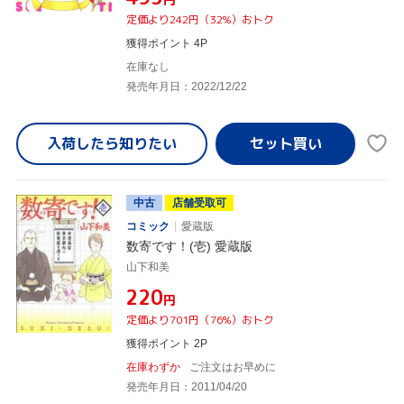
定価より242円（32%）おトク
獲得ポイント 4P
在庫なし
発売年月日：2022/12/22
入荷したら
知りたい
中古
店舗受取可
コミック
愛蔵版
数寄です！(壱) 愛蔵版
山下和美
¥220
円
定価より701円（76%）おトク
獲得ポイント 2P
在庫わずか
ご注文はお早めに
発売年月日：2011/04/20