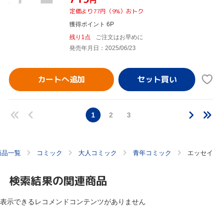
円
定価より77円（9%）おトク
獲得ポイント 6P
残り1点
ご注文はお早めに
発売年月日：2025/06/23
カートへ追加
1
2
3
商品一覧
コミック
大人コミック
青年コミック
エッセイ
検索結果の関連商品
表示できるレコメンドコンテンツがありません