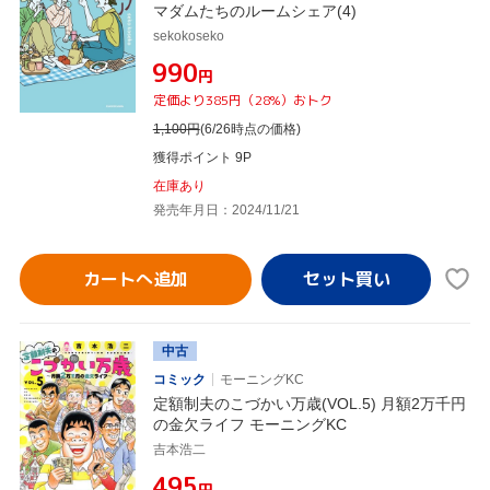
マダムたちのルームシェア(4)
sekokoseko
¥990
円
定価より385円（28%）おトク
1,100
円
(6/26時点の価格)
獲得ポイント 9P
在庫あり
発売年月日：2024/11/21
カートへ追加
中古
コミック
モーニングKC
定額制夫のこづかい万歳(VOL.5) 月額2万千円
の金欠ライフ モーニングKC
吉本浩二
¥495
円