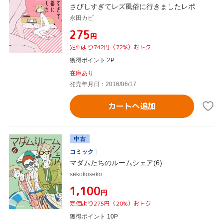
さびしすぎてレズ風俗に行きましたレポ
永田カビ
¥275
円
定価より742円（72%）おトク
獲得ポイント 2P
在庫あり
発売年月日：2016/06/17
カートへ追加
中古
コミック
マダムたちのルームシェア(6)
sekokoseko
¥1,100
円
定価より275円（20%）おトク
獲得ポイント 10P