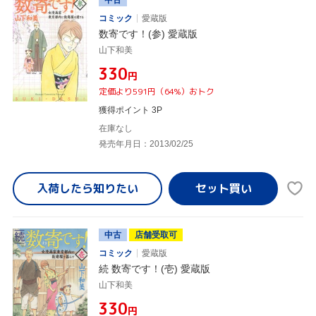
コミック
愛蔵版
数寄です！(参) 愛蔵版
山下和美
¥330
円
定価より591円（64%）おトク
獲得ポイント 3P
在庫なし
発売年月日：2013/02/25
入荷したら
知りたい
中古
店舗受取可
コミック
愛蔵版
続 数寄です！(壱) 愛蔵版
山下和美
¥330
円