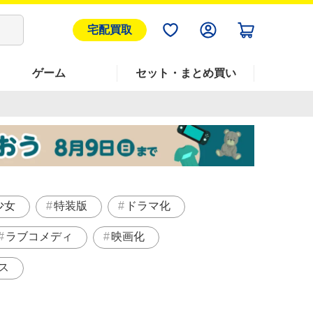
宅配買取
ゲーム
セット・まとめ買い
少女
特装版
ドラマ化
ラブコメディ
映画化
ス