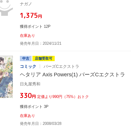
ナガノ
¥1,375
円
獲得ポイント 12P
在庫あり
発売年月日：2024/11/21
中古
店舗受取可
コミック
バーズCエクストラ
ヘタリア Axis Powers(1) バーズCエクストラ
日丸屋秀和
¥330
円
定価より990円（75%）おトク
獲得ポイント 3P
在庫あり
発売年月日：2008/03/28