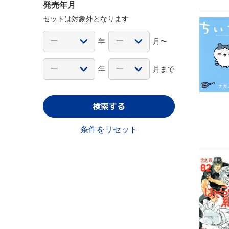
発売年月
セットは対象外となります
年
月〜
年
月まで
検索する
条件をリセット