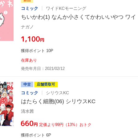
コミック
ワイドKCモーニング
ちいかわ(1) なんか小さくてかわいいやつ ワ
ナガノ
¥1,100
円
獲得ポイント 10P
在庫あり
発売年月日：2021/02/12
中古
店舗受取可
コミック
シリウスKC
はたらく細胞(06) シリウスKC
清水茜
¥660
円
定価より99円（13%）おトク
獲得ポイント 6P