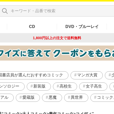
CD
DVD・ブルーレイ
1,800円以上の注文で
送料無料
国書店員が選んだおすすめコミック
マンガ大賞
ンソロジー
新装版
高校生
女子高生
リアル
愛蔵版
悪魔
異世界
コミック
果
コミック>大人コミック>青年コミック>コメディ