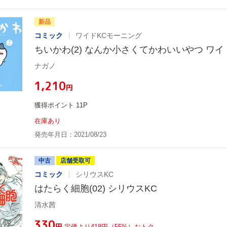
新品
コミック
ワイドKCモーニング
ちいかわ(2) なんか小さくてかわいいやつ ワ
ナガノ
¥1,210
円
獲得ポイント 11P
在庫あり
発売年月日：2021/08/23
中古
店舗受取可
コミック
シリウスKC
はたらく細胞(02) シリウスKC
清水茜
¥330
円
定価より418円（55%）おトク