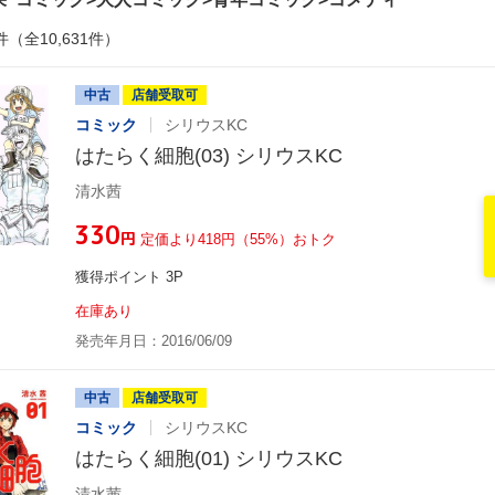
件（全10,631件）
中古
店舗受取可
コミック
シリウスKC
はたらく細胞(03) シリウスKC
清水茜
¥330
円
定価より418円（55%）おトク
獲得ポイント 3P
在庫あり
発売年月日：2016/06/09
中古
店舗受取可
コミック
シリウスKC
はたらく細胞(01) シリウスKC
清水茜