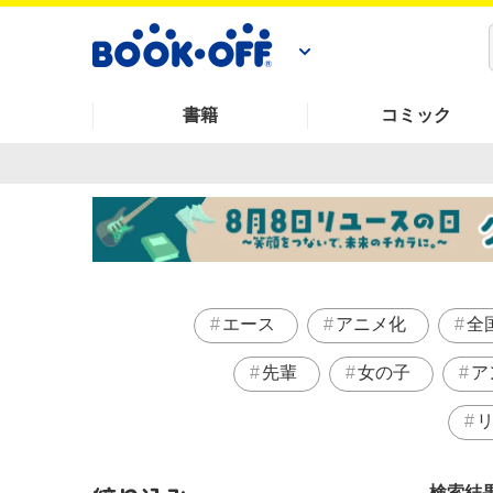
書籍
コミック
エース
アニメ化
全
先輩
女の子
ア
検索結