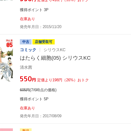
獲得ポイント 3P
在庫あり
発売年月日：2015/11/20
中古
店舗受取可
コミック
シリウスKC
はたらく細胞(05) シリウスKC
清水茜
¥550
円
定価より198円（26%）おトク
605
円
(7/6時点の価格)
獲得ポイント 5P
在庫あり
発売年月日：2017/08/09
新品