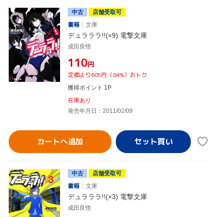
中古
店舗受取可
書籍
文庫
デュラララ!!(×9) 電撃文庫
成田良悟
¥110
円
定価より605円（84%）おトク
獲得ポイント 1P
在庫あり
発売年月日：2011/02/09
カートへ追加
中古
店舗受取可
書籍
文庫
デュラララ!!(×3) 電撃文庫
成田良悟