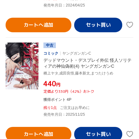
発売年月日：2024/04/25
カートへ追加
中古
コミック
ヤングガンガンC
デッドマウント・デスプレイ外伝 怪人ソリテ
ィアの神仙偽術(4) ヤングガンガンC
栖上ヤタ,成田良悟,藤本新太,まつたけうめ
¥440
円
定価より330円（42%）おトク
獲得ポイント 4P
残り1点
ご注文はお早めに
発売年月日：2025/11/25
カートへ追加