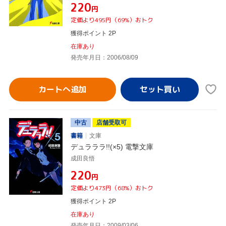
¥220
円
定価より495円（69%）おトク
獲得ポイント 2P
在庫あり
発売年月日：2006/08/09
カートへ追加
中古
店舗受取可
書籍
文庫
デュラララ!!(×5) 電撃文庫
成田良悟
¥220
円
定価より473円（68%）おトク
獲得ポイント 2P
在庫あり
発売年月日：2009/03/06