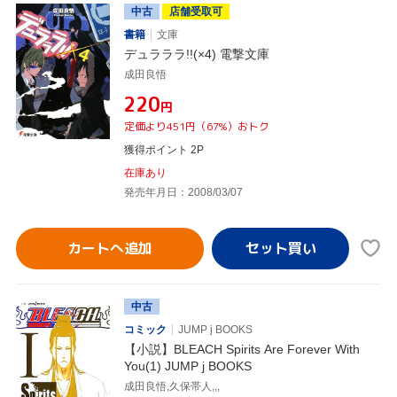
中古
店舗受取可
書籍
文庫
デュラララ!!(×4) 電撃文庫
成田良悟
¥220
円
定価より451円（67%）おトク
獲得ポイント 2P
在庫あり
発売年月日：2008/03/07
カートへ追加
中古
コミック
JUMP j BOOKS
【小説】BLEACH Spirits Are Forever With
You(1) JUMP j BOOKS
成田良悟,久保帯人,,,