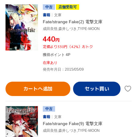
中古
店舗受取可
書籍
文庫
Fate/strange Fake(2) 電撃文庫
成田良悟,森井しづき,TYPE-MOON
¥440
円
定価より330円（42%）おトク
獲得ポイント 4P
在庫あり
発売年月日：2015/05/09
カートへ追加
中古
書籍
文庫
Fate/strange Fake(9) 電撃文庫
成田良悟,森井しづき,TYPE-MOON