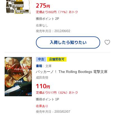
¥275
円
定価より682円（71%）おトク
獲得ポイント 2P
在庫なし
発売年月日：2012/06/02
入荷したら
知りたい
中古
店舗受取可
書籍
文庫
バッカーノ！ The Rolling Bootlegs 電撃文庫
成田良悟
¥110
円
定価より517円（82%）おトク
獲得ポイント 1P
在庫あり
発売年月日：2003/02/07