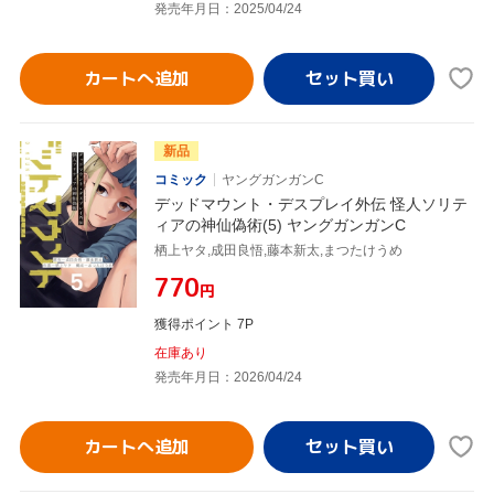
発売年月日：2025/04/24
カートへ追加
新品
コミック
ヤングガンガンC
デッドマウント・デスプレイ外伝 怪人ソリテ
ィアの神仙偽術(5) ヤングガンガンC
栖上ヤタ,成田良悟,藤本新太,まつたけうめ
¥770
円
獲得ポイント 7P
在庫あり
発売年月日：2026/04/24
カートへ追加