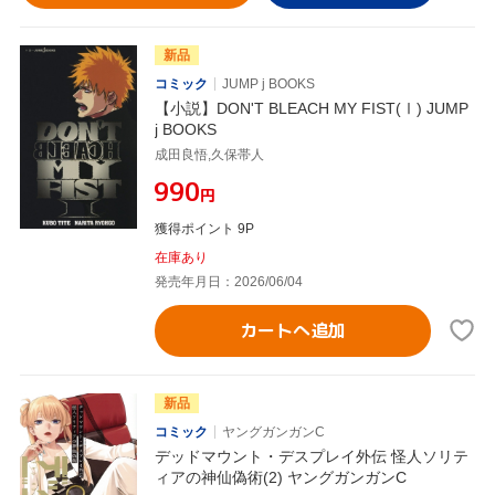
新品
コミック
JUMP j BOOKS
【小説】DON'T BLEACH MY FIST(Ⅰ) JUMP
j BOOKS
成田良悟,久保帯人
¥990
円
獲得ポイント 9P
在庫あり
発売年月日：2026/06/04
カートへ追加
新品
コミック
ヤングガンガンC
デッドマウント・デスプレイ外伝 怪人ソリテ
ィアの神仙偽術(2) ヤングガンガンC