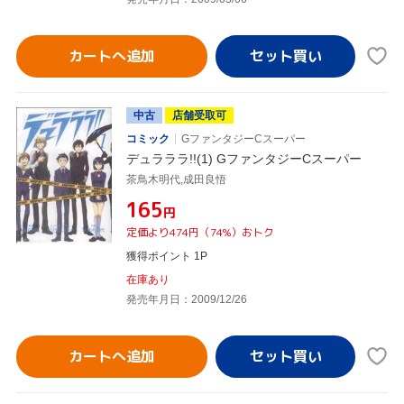
カートへ追加
中古
店舗受取可
コミック
GファンタジーCスーパー
デュラララ!!(1) GファンタジーCスーパー
茶鳥木明代,成田良悟
¥165
円
定価より474円（74%）おトク
獲得ポイント 1P
在庫あり
発売年月日：2009/12/26
カートへ追加