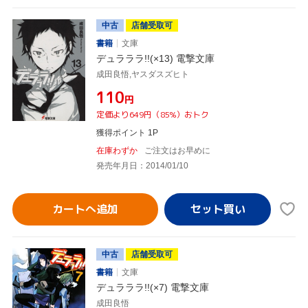
中古
店舗受取可
書籍
文庫
デュラララ!!(×13) 電撃文庫
成田良悟,ヤスダスズヒト
¥110
円
定価より649円（85%）おトク
獲得ポイント 1P
在庫わずか
ご注文はお早めに
発売年月日：2014/01/10
カートへ追加
中古
店舗受取可
書籍
文庫
デュラララ!!(×7) 電撃文庫
成田良悟