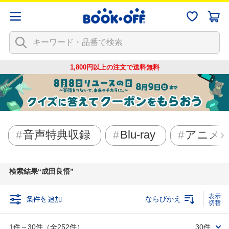
1,800円以上の注文で
送料無料
音声特典収録
Blu-ray
アニメ
検索結果
成田良悟
条件を追加
ならびかえ
1件～30件（全252件）
30件