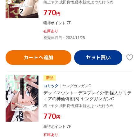
栖上ヤタ,成田良悟,藤本新太,まつたけうめ
¥770
円
獲得ポイント 7P
在庫あり
発売年月日：2024/11/25
カートへ追加
新品
コミック
ヤングガンガンC
デッドマウント・デスプレイ外伝 怪人ソリテ
ィアの神仙偽術(3) ヤングガンガンC
栖上ヤタ,成田良悟,藤本新太,まつたけうめ
¥770
円
獲得ポイント 7P
在庫あり