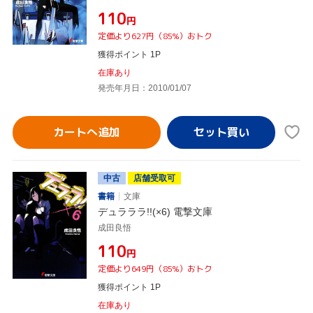
¥110
円
定価より627円（85%）おトク
獲得ポイント 1P
在庫あり
発売年月日：2010/01/07
カートへ追加
中古
店舗受取可
書籍
文庫
デュラララ!!(×6) 電撃文庫
成田良悟
¥110
円
定価より649円（85%）おトク
獲得ポイント 1P
在庫あり