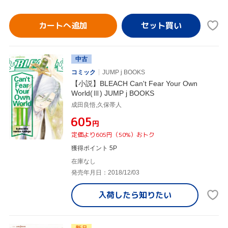
カートへ追加
中古
コミック
JUMP j BOOKS
【小説】BLEACH Can't Fear Your Own
World(Ⅲ) JUMP j BOOKS
成田良悟,久保帯人
¥605
円
定価より605円（50%）おトク
獲得ポイント 5P
在庫なし
発売年月日：2018/12/03
入荷したら
知りたい