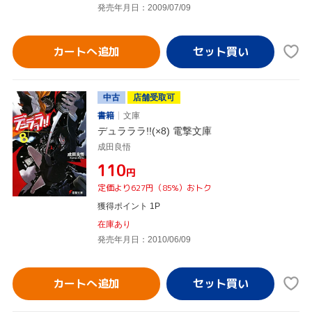
発売年月日：2009/07/09
カートへ追加
中古
店舗受取可
書籍
文庫
デュラララ!!(×8) 電撃文庫
成田良悟
¥110
円
定価より627円（85%）おトク
獲得ポイント 1P
在庫あり
発売年月日：2010/06/09
カートへ追加