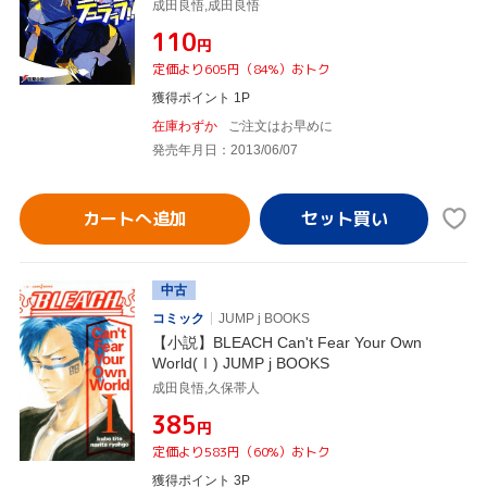
成田良悟,成田良悟
¥110
円
定価より605円（84%）おトク
獲得ポイント 1P
在庫わずか
ご注文はお早めに
発売年月日：2013/06/07
カートへ追加
中古
コミック
JUMP j BOOKS
【小説】BLEACH Can't Fear Your Own
World(Ⅰ) JUMP j BOOKS
成田良悟,久保帯人
¥385
円
定価より583円（60%）おトク
獲得ポイント 3P