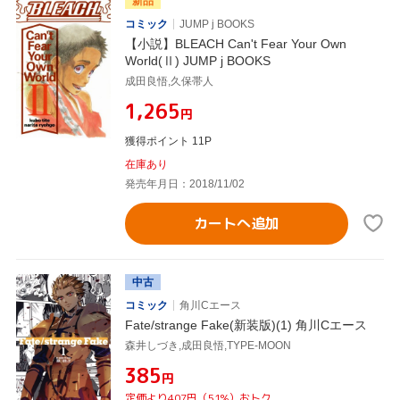
新品
コミック
JUMP j BOOKS
【小説】BLEACH Can't Fear Your Own
World(Ⅱ) JUMP j BOOKS
成田良悟,久保帯人
¥1,265
円
獲得ポイント 11P
在庫あり
発売年月日：2018/11/02
カートへ追加
中古
コミック
角川Cエース
Fate/strange Fake(新装版)(1) 角川Cエース
森井しづき,成田良悟,TYPE-MOON
¥385
円
定価より407円（51%）おトク