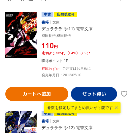
中古
店舗受取可
書籍
文庫
デュラララ!!(×11) 電撃文庫
成田良悟,成田良悟
¥110
円
定価より605円（84%）おトク
獲得ポイント 1P
在庫わずか
ご注文はお早めに
発売年月日：2012/05/10
カートへ追加
巻数を指定して
まとめ買いが可能です
中古
店舗受取可
書籍
文庫
デュラララ!!(×12) 電撃文庫