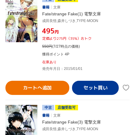
書籍
文庫
Fate/strange Fake(1) 電撃文庫
成田良悟,森井しづき,TYPE-MOON
¥495
円
定価より275円（35%）おトク
550
円
(7/27時点の価格)
獲得ポイント 4P
在庫あり
発売年月日：2015/01/01
カートへ追加
中古
店舗受取可
書籍
文庫
Fate/strange Fake(3) 電撃文庫
成田良悟,森井しづき,TYPE-MOON