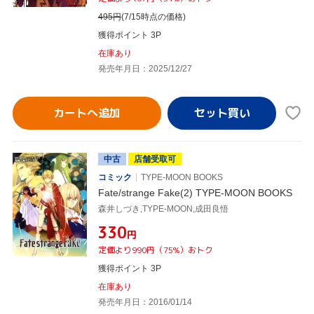
495
円
(7/15時点の価格)
獲得ポイント 3P
在庫あり
発売年月日：2025/12/27
カートへ追加
中古
店舗受取可
コミック
TYPE-MOON BOOKS
Fate/strange Fake(2) TYPE-MOON BOOKS
森井しづき,TYPE-MOON,成田良悟
¥330
円
定価より990円（75%）おトク
獲得ポイント 3P
在庫あり
発売年月日：2016/01/14