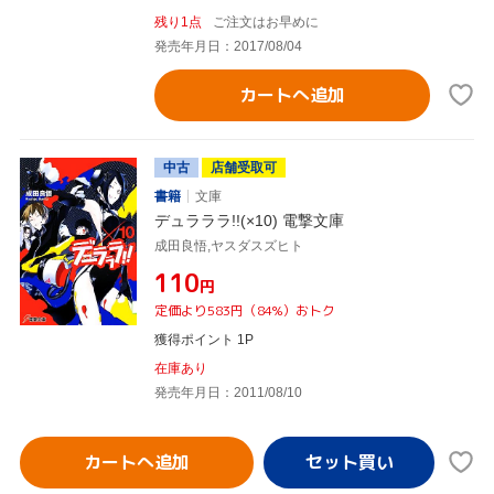
残り1点
ご注文はお早めに
発売年月日：2017/08/04
カートへ追加
中古
店舗受取可
書籍
文庫
デュラララ!!(×10) 電撃文庫
成田良悟,ヤスダスズヒト
¥110
円
定価より583円（84%）おトク
獲得ポイント 1P
在庫あり
発売年月日：2011/08/10
カートへ追加