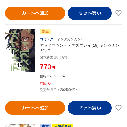
カートへ追加
新品
コミック
ヤングガンガンC
デッドマウント・デスプレイ(15) ヤングガン
ガンC
藤本新太,成田良悟
¥770
円
獲得ポイント 7P
在庫あり
発売年月日：2025/04/24
カートへ追加
中古
店舗受取可