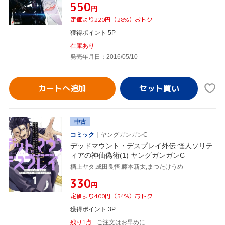
¥550
円
定価より220円（28%）おトク
獲得ポイント 5P
在庫あり
発売年月日：2016/05/10
カートへ追加
中古
コミック
ヤングガンガンC
デッドマウント・デスプレイ外伝 怪人ソリテ
ィアの神仙偽術(1) ヤングガンガンC
栖上ヤタ,成田良悟,藤本新太,まつたけうめ
¥330
円
定価より400円（54%）おトク
獲得ポイント 3P
残り1点
ご注文はお早めに