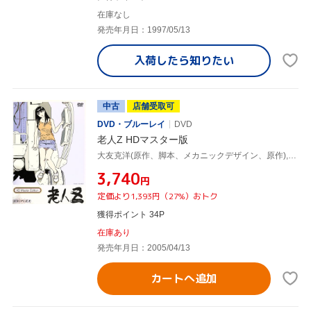
在庫なし
発売年月日：1997/05/13
入荷したら
知りたい
中古
店舗受取可
DVD・ブルーレイ
DVD
老人Z HDマスター版
大友克洋(原作、脚本、メカニックデザイン、原作),北久保弘之(監督),江口寿史(キャラクター原案),松村彦次郎(高沢喜十郎),横山智佐(三橋晴子),小川真司(寺田卓),近石真介(長谷川良彦),辻谷耕史(前田満)
¥3,740
円
定価より1,393円（27%）おトク
獲得ポイント 34P
在庫あり
発売年月日：2005/04/13
カートへ追加