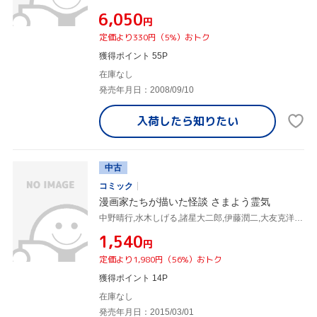
¥6,050
円
定価より330円（5%）おトク
獲得ポイント 55P
在庫なし
発売年月日：2008/09/10
入荷したら
知りたい
中古
コミック
漫画家たちが描いた怪談 さまよう霊気
中野晴行,水木しげる,諸星大二郎,伊藤潤二,大友克洋,西岸良平,美内すずえ
¥1,540
円
定価より1,980円（56%）おトク
獲得ポイント 14P
在庫なし
発売年月日：2015/03/01