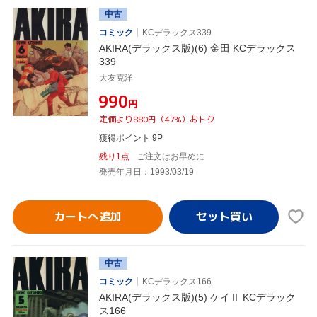
中古
コミック
KCデラックス339
AKIRA(デラックス版)(6) 金田 KCデラックス
339
大友克洋
¥990
円
定価より880円（47%）おトク
獲得ポイント 9P
残り1点
ご注文はお早めに
発売年月日：1993/03/19
カートへ追加
中古
コミック
KCデラックス166
AKIRA(デラックス版)(5) ケイⅡ KCデラック
ス166