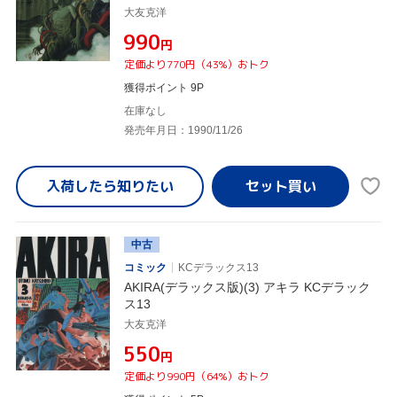
大友克洋
¥990
円
定価より770円（43%）おトク
獲得ポイント 9P
在庫なし
発売年月日：1990/11/26
入荷したら
知りたい
中古
コミック
KCデラックス13
AKIRA(デラックス版)(3) アキラ KCデラック
ス13
大友克洋
¥550
円
定価より990円（64%）おトク