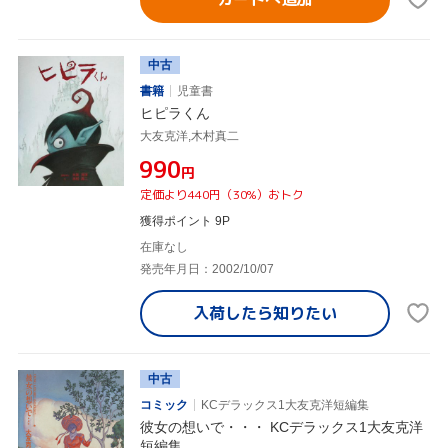
中古
書籍
児童書
ヒピラくん
大友克洋,木村真二
¥990
円
定価より440円（30%）おトク
獲得ポイント 9P
在庫なし
発売年月日：2002/10/07
入荷したら
知りたい
中古
コミック
KCデラックス1大友克洋短編集
彼女の想いで・・・ KCデラックス1大友克洋
短編集