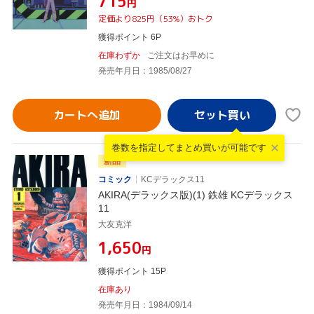
¥715
円
定価より825円（53%）おトク
獲得ポイント 6P
在庫わずか
ご注文はお早めに
発売年月日：1985/08/27
カートへ追加
巻数を指定して
まとめ買いが可能です
新品
コミック
KCデラックス11
AKIRA(デラックス版)(1) 鉄雄 KCデラックス
11
大友克洋
¥1,650
円
獲得ポイント 15P
在庫あり
発売年月日：1984/09/14