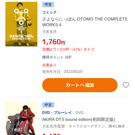
中古
コミック
さよならにっぽん OTOMO THE COMPLETE
WORKS 4
大友克洋
¥1,760
円
定価より1,320円（42%）おトク
獲得ポイント 16P
在庫あり
発売年月日：2022/05/20
カートへ追加
中古
DVD・ブルーレイ
DVD
AKIRA DTS sound edition(初回限定版)
大友克洋(監督、キャラクターデザイン、脚本),橋本以蔵,芸能山城組,岩田光央(金田),佐々木望(鉄雄),小山茉美(ケイ),石田太郎(大佐),玄田哲章(竜)