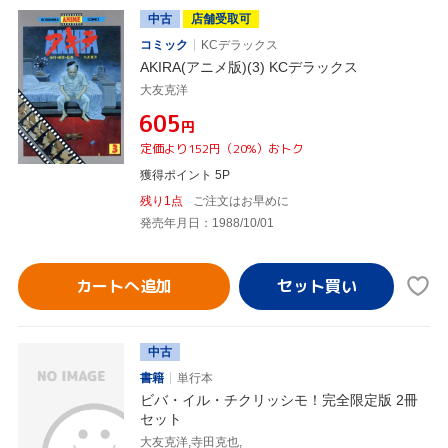
中古
店舗受取可
コミック
KCデラックス
AKIRA(アニメ版)(3) KCデラックス
大友克洋
¥605
円
定価より152円（20%）おトク
獲得ポイント 5P
残り1点
ご注文はお早めに
発売年月日：1988/10/01
カートへ追加
中古
書籍
単行本
ビバ・イル・チクリッシモ！完全限定版 2冊
セット
大友克洋,寺田克也,