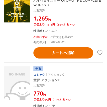
ハイウェイスター OTOMO THE COMPLETE
WORKS 3
大友克洋
¥1,265
円
定価より1,815円（58%）おトク
獲得ポイント 11P
在庫わずか
ご注文はお早めに
発売年月日：2022/05/20
カートへ追加
中古
コミック
アクションC
童夢 アクションC
大友克洋
¥770
円
定価より99円（11%）おトク
獲得ポイント 7P