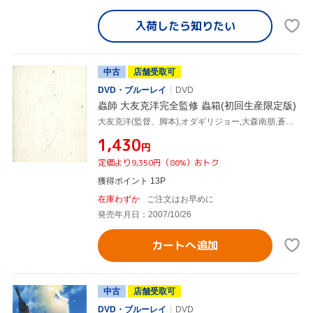
入荷したら
知りたい
中古
店舗受取可
DVD・ブルーレイ
DVD
蟲師 大友克洋完全監修 蟲箱(初回生産限定版)
大友克洋(監督、脚本),オダギリジョー,大森南朋,蒼井優,江角マキコ,漆原友紀(原作)
¥1,430
円
定価より9,350円（86%）おトク
獲得ポイント 13P
在庫わずか
ご注文はお早めに
発売年月日：2007/10/26
カートへ追加
中古
店舗受取可
DVD・ブルーレイ
DVD