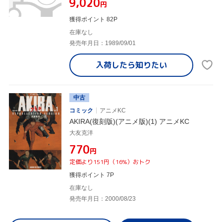
¥9,020
円
獲得ポイント 82P
在庫なし
発売年月日：1989/09/01
入荷したら
知りたい
中古
コミック
アニメKC
AKIRA(復刻版)(アニメ版)(1) アニメKC
大友克洋
¥770
円
定価より151円（16%）おトク
獲得ポイント 7P
在庫なし
発売年月日：2000/08/23