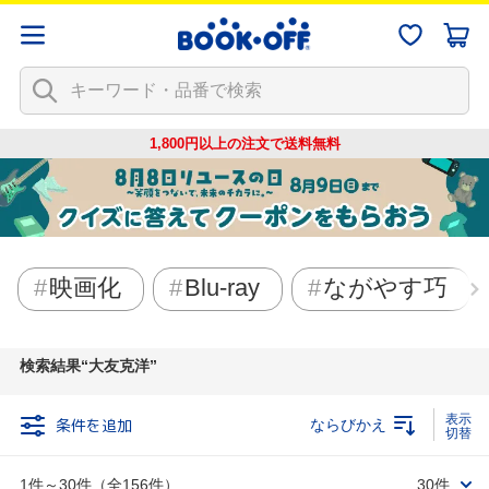
1,800円以上の注文で
送料無料
映画化
Blu-ray
ながやす巧
検索結果
大友克洋
条件を追加
ならびかえ
1件～30件（全156件）
30件