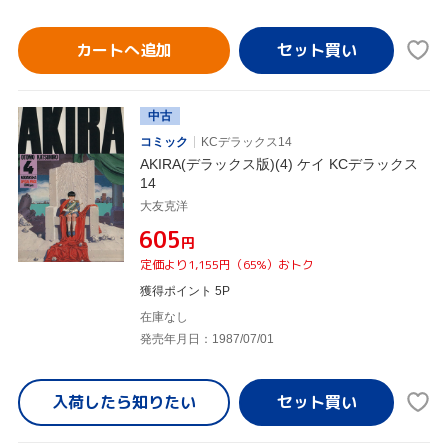
カートへ追加
中古
コミック
KCデラックス14
AKIRA(デラックス版)(4) ケイ KCデラックス
14
大友克洋
¥605
円
定価より1,155円（65%）おトク
獲得ポイント 5P
在庫なし
発売年月日：1987/07/01
入荷したら
知りたい