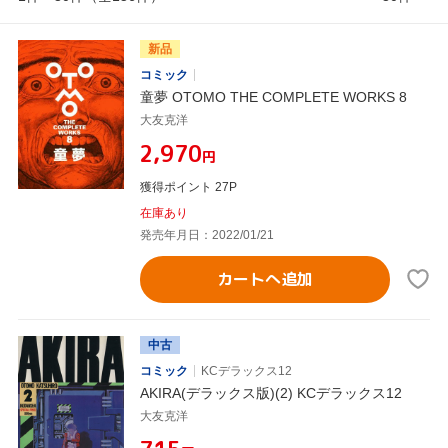
新品
コミック
童夢 OTOMO THE COMPLETE WORKS 8
大友克洋
¥2,970
円
獲得ポイント 27P
在庫あり
発売年月日：2022/01/21
カートへ追加
中古
コミック
KCデラックス12
AKIRA(デラックス版)(2) KCデラックス12
大友克洋