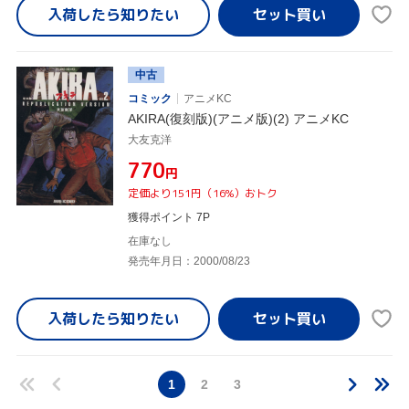
入荷したら
知りたい
中古
コミック
アニメKC
AKIRA(復刻版)(アニメ版)(2) アニメKC
大友克洋
¥770
円
定価より151円（16%）おトク
獲得ポイント 7P
在庫なし
発売年月日：2000/08/23
入荷したら
知りたい
1
2
3