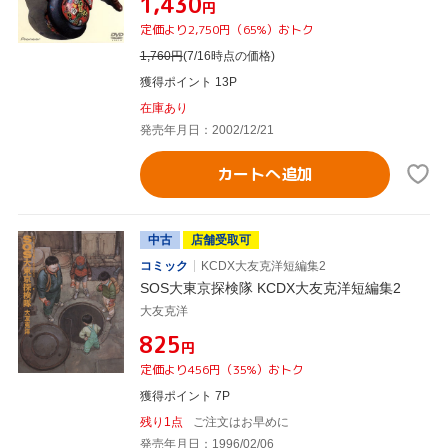
¥1,430
円
定価より2,750円（65%）おトク
1,760
円
(7/16時点の価格)
獲得ポイント 13P
在庫あり
発売年月日：2002/12/21
カートへ追加
中古
店舗受取可
コミック
KCDX大友克洋短編集2
SOS大東京探検隊 KCDX大友克洋短編集2
大友克洋
¥825
円
定価より456円（35%）おトク
獲得ポイント 7P
残り1点
ご注文はお早めに
発売年月日：1996/02/06