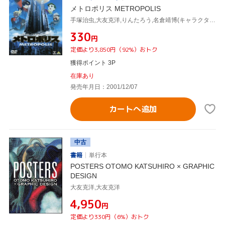
メトロポリス METROPOLIS
手塚治虫,大友克洋,りんたろう,名倉靖博(キャラクターデザイン、総作画監督),本多俊之,井元由香(ティマ),小林桂(ケンイチ),岡田浩暉(ロック)
¥330
円
定価より3,850円（92%）おトク
獲得ポイント 3P
在庫あり
発売年月日：2001/12/07
カートへ追加
中古
書籍
単行本
POSTERS OTOMO KATSUHIRO × GRAPHIC
DESIGN
大友克洋,大友克洋
¥4,950
円
定価より330円（6%）おトク