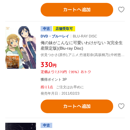
カートへ追加
中古
店舗受取可
DVD・ブルーレイ
BLU-RAY DISC
俺の妹がこんなに可愛いわけがない 3(完全生
産限定版)(Blu-ray Disc)
伏見つかさ(原作),アニメ,竹達彩奈(高坂桐乃),中村悠一(高坂京介),花澤香菜(黒猫),織田広之(キャラクターデザイン),神前暁(音楽)
¥330
円
定価より7,370円（95%）おトク
獲得ポイント 3P
残り1点
ご注文はお早めに
発売年月日：2011/02/23
カートへ追加
中古