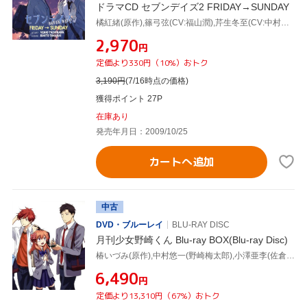
ドラマCD セブンデイズ2 FRIDAY→SUNDAY
橘紅緒(原作),篠弓弦(CV:福山潤),芹生冬至(CV:中村悠一)
¥2,970
円
定価より330円（10%）おトク
3,190
円
(7/16時点の価格)
獲得ポイント 27P
在庫あり
発売年月日：2009/10/25
カートへ追加
中古
DVD・ブルーレイ
BLU-RAY DISC
月刊少女野崎くん Blu-ray BOX(Blu-ray Disc)
椿いづみ(原作),中村悠一(野崎梅太郎),小澤亜李(佐倉千代),岡本信彦(御子柴実琴),谷口淳一郎(キャラクターデザイン、総作画監督),橋本由香利(音楽)
¥6,490
円
定価より13,310円（67%）おトク