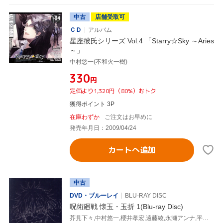
中古
店舗受取可
ＣＤ
アルバム
星座彼氏シリーズ Vol.4 「Starry☆Sky ～Aries
～」
中村悠一(不和火一樹)
¥330
円
定価より1,320円（80%）おトク
獲得ポイント 3P
在庫わずか
ご注文はお早めに
発売年月日：2009/04/24
カートへ追加
中古
DVD・ブルーレイ
BLU-RAY DISC
呪術廻戦 懐玉・玉折 1(Blu-ray Disc)
芥見下々,中村悠一,櫻井孝宏,遠藤綾,永瀬アンナ,平松禎史,小磯沙矢香,照井順政