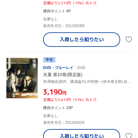
定価より2,310円（70%）おトク
獲得ポイント 9P
在庫なし
発売年月日：2012/02/08
入荷したら
知りたい
中古
DVD・ブルーレイ
DVD
氷菓 第10巻(限定版)
米澤穂信(原作、構成協力),中村悠一(折木奉太郎),佐藤聡美(千反田える),阪口大助(福部里志),西屋太志(キャラクターデザイン),田中公平(音楽),Lantis(音楽)
¥3,190
円
定価より3,410円（51%）おトク
獲得ポイント 29P
在庫なし
発売年月日：2013/03/29
入荷したら
知りたい