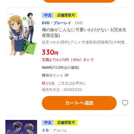
中古
店舗受取可
DVD・ブルーレイ
DVD
俺の妹がこんなに可愛いわけがない 1(完全生
産限定版)
伏見つかさ(原作),アニメ,竹達彩奈(高坂桐乃),中村悠一(高坂京介),花澤香菜(黒猫),織田広之(キャラクターデザイン),神前暁(音楽)
¥330
円
定価より6,270円（95%）おトク
550
円
(7/15時点の価格)
獲得ポイント 3P
残り1点
ご注文はお早めに
発売年月日：2010/12/22
カートへ追加
中古
店舗受取可
ＣＤ
アルバム