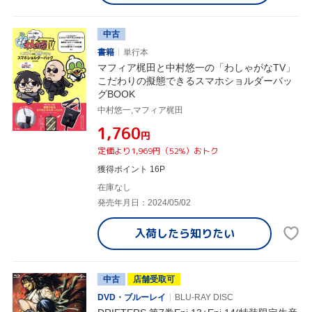
中古
書籍
単行本
マフィア梶田と中村悠一の「わしゃがなTV」
こだわりの擬態できるスマホショルダーバッ
グBOOK
中村悠一,マフィア梶田
¥1,760
円
定価より1,969円（52%）おトク
獲得ポイント 16P
在庫なし
発売年月日：2024/05/02
入荷したら
知りたい
中古
店舗受取可
DVD・ブルーレイ
BLU-RAY DISC