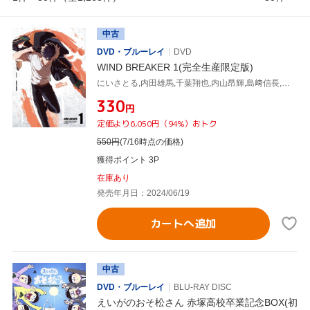
中古
DVD・ブルーレイ
DVD
WIND BREAKER 1(完全生産限定版)
にいさとる,内田雄馬,千葉翔也,内山昂輝,島﨑信長,中村悠一,川上大志,高橋諒
¥330
円
定価より6,050円（94%）おトク
550
円
(7/16時点の価格)
獲得ポイント 3P
在庫あり
発売年月日：2024/06/19
カートへ追加
中古
DVD・ブルーレイ
BLU-RAY DISC
えいがのおそ松さん 赤塚高校卒業記念BOX(初