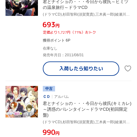
君とナイショの・・・今日から彼氏～ヒミツ
の温泉旅行～ドラマCD
(ドラマCD),杉田智和(須賀寛貴),三木眞一郎(綾瀬川彩人),浪川大輔(結城隆),中村悠一(咲坂皐),福山潤(南千歳),森久保祥太郎(桜庭秋夜)
¥693
円
定価より1,727円（71%）おトク
獲得ポイント 6P
在庫なし
発売年月日：2011/08/31
入荷したら
知りたい
中古
ＣＤ
アルバム
君とナイショの・・・今日から彼氏(キミカレ)
～誘惑のバレンタイン～ドラマCD(初回限定
盤)
(ドラマCD),杉田智和(須賀寛貴),三木眞一郎(綾瀬川彩人),浪川大輔(結城隆),中村悠一(咲坂皐),福山潤(南千歳),森久保祥太郎(桜庭秋夜)
¥990
円