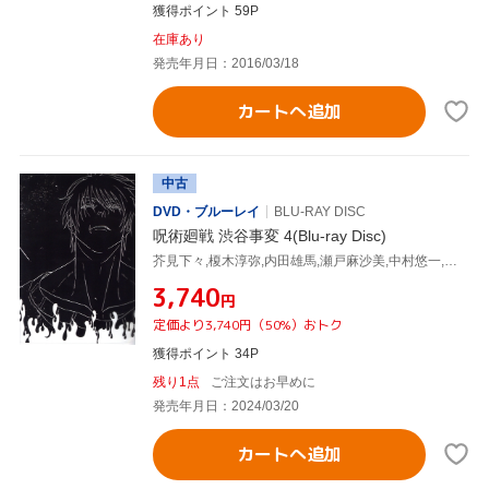
獲得ポイント 59P
在庫あり
発売年月日：2016/03/18
カートへ追加
中古
DVD・ブルーレイ
BLU-RAY DISC
呪術廻戦 渋谷事変 4(Blu-ray Disc)
芥見下々,榎木淳弥,内田雄馬,瀬戸麻沙美,中村悠一,平松禎史,小磯沙矢香,照井順政
¥3,740
円
定価より3,740円（50%）おトク
獲得ポイント 34P
残り1点
ご注文はお早めに
発売年月日：2024/03/20
カートへ追加