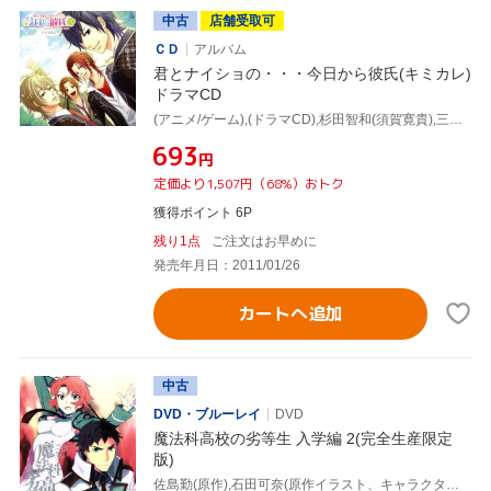
中古
店舗受取可
ＣＤ
アルバム
君とナイショの・・・今日から彼氏(キミカレ)
ドラマCD
(アニメ/ゲーム),(ドラマCD),杉田智和(須賀寛貴),三木眞一郎(綾瀬川彩人),浪川大輔(結城隆),中村悠一(咲坂皐)
¥693
円
定価より1,507円（68%）おトク
獲得ポイント 6P
残り1点
ご注文はお早めに
発売年月日：2011/01/26
カートへ追加
中古
DVD・ブルーレイ
DVD
魔法科高校の劣等生 入学編 2(完全生産限定
版)
佐島勤(原作),石田可奈(原作イラスト、キャラクターデザイン),中村悠一(司波達也),早見沙織(司波深雪),内山夕実(千葉エリカ),岩崎琢(音楽)