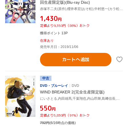
回生産限定版)(Blu-ray Disc)
赤塚不二夫(原作),櫻井孝宏(おそ松),中村悠一(カラ松),神谷浩史(チョロ松),藤田陽一(監督),浅野直之(キャラクターデザイン),橋本由香利(音楽)
¥1,430
円
定価より9,350円（86%）おトク
獲得ポイント 13P
在庫あり
発売年月日：2019/11/06
カートへ追加
中古
DVD・ブルーレイ
DVD
WIND BREAKER 2(完全生産限定版)
にいさとる,内田雄馬,千葉翔也,内山昂輝,島﨑信長,中村悠一,川上大志,高橋諒
¥550
円
定価より5,830円（91%）おトク
792
円
(6/16時点の価格)