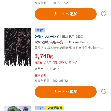
発売年月日：2015/11/02
カートへ追加
中古
DVD・ブルーレイ
BLU-RAY DISC
呪術廻戦 渋谷事変 6(Blu-ray Disc)
芥見下々,榎木淳弥,内田雄馬,瀬戸麻沙美,中村悠一,平松禎史,小磯沙矢香,照井順政
¥3,740
円
定価より3,740円（50%）おトク
獲得ポイント 34P
在庫あり
発売年月日：2024/05/22
カートへ追加
中古
店舗受取可