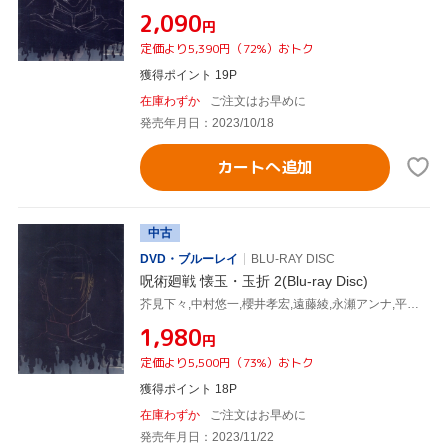
¥2,090
円
定価より5,390円（72%）おトク
獲得ポイント 19P
在庫わずか
ご注文はお早めに
発売年月日：2023/10/18
カートへ追加
中古
DVD・ブルーレイ
BLU-RAY DISC
呪術廻戦 懐玉・玉折 2(Blu-ray Disc)
芥見下々,中村悠一,櫻井孝宏,遠藤綾,永瀬アンナ,平松禎史,小磯沙矢香,照井順政
¥1,980
円
定価より5,500円（73%）おトク
獲得ポイント 18P
在庫わずか
ご注文はお早めに
発売年月日：2023/11/22