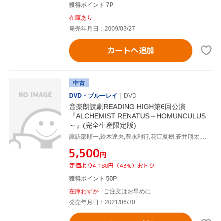
獲得ポイント 7P
在庫あり
発売年月日：2009/03/27
カートへ追加
中古
DVD・ブルーレイ
DVD
音楽朗読劇READING HIGH第6回公演
『ALCHEMIST RENATUS～HOMUNCULUS
～』(完全生産限定版)
諏訪部順一,鈴木達央,豊永利行,花江夏樹,蒼井翔太,津田健次郎,中村悠一,藤沢文翁(原作、脚本、演出)
¥5,500
円
定価より4,180円（43%）おトク
獲得ポイント 50P
在庫わずか
ご注文はお早めに
発売年月日：2021/06/30