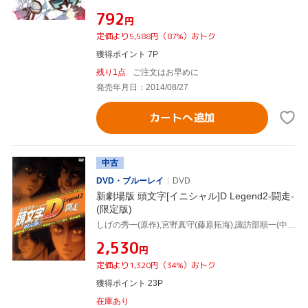
¥792
円
定価より5,588円（87%）おトク
獲得ポイント 7P
残り1点
ご注文はお早めに
発売年月日：2014/08/27
カートへ追加
中古
DVD・ブルーレイ
DVD
新劇場版 頭文字[イニシャル]D Legend2-闘走-
(限定版)
しげの秀一(原作),宮野真守(藤原拓海),諏訪部順一(中里毅),中村悠一(高橋啓介),羽田浩二(キャラクターデザイン),土橋安騎夫(音楽)
¥2,530
円
定価より1,320円（34%）おトク
獲得ポイント 23P
在庫あり