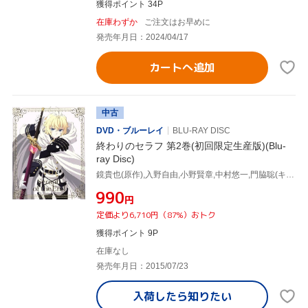
獲得ポイント 34P
在庫わずか
ご注文はお早めに
発売年月日：2024/04/17
カートへ追加
中古
DVD・ブルーレイ
BLU-RAY DISC
終わりのセラフ 第2巻(初回限定生産版)(Blu-
ray Disc)
鏡貴也(原作),入野自由,小野賢章,中村悠一,門脇聡(キャラクターデザイン)
¥990
円
定価より6,710円（87%）おトク
獲得ポイント 9P
在庫なし
発売年月日：2015/07/23
入荷したら
知りたい