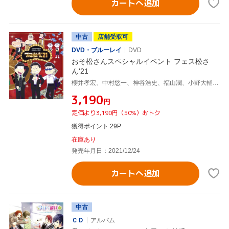
カートへ追加
中古
店舗受取可
DVD・ブルーレイ
DVD
おそ松さんスペシャルイベント フェス松さ
ん'21
櫻井孝宏、中村悠一、神谷浩史、福山潤、小野大輔、入野自由、遠藤綾、鈴村健一、國立幸、上田燿司、飛田展男
¥3,190
円
定価より3,190円（50%）おトク
獲得ポイント 29P
在庫あり
発売年月日：2021/12/24
カートへ追加
中古
ＣＤ
アルバム