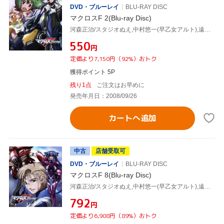
DVD・ブルーレイ
BLU-RAY DISC
マクロスF 2(Blu-ray Disc)
河森正治/スタジオぬえ,中村悠一(早乙女アルト),遠藤綾(シェリル・ノーム),江端里沙(キャラクターデザイン),高橋裕一(キャラクターデザイン),菅野よう子(音楽)
¥550
円
定価より7,150円（92%）おトク
獲得ポイント 5P
残り1点
ご注文はお早めに
発売年月日：2008/09/26
カートへ追加
中古
店舗受取可
DVD・ブルーレイ
BLU-RAY DISC
マクロスF 8(Blu-ray Disc)
河森正治/スタジオぬえ,中村悠一(早乙女アルト),遠藤綾(シェリル・ノーム),江端里沙(キャラクターデザイン),高橋裕一(キャラクターデザイン),菅野よう子(音楽)
¥792
円
定価より6,908円（89%）おトク