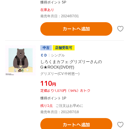
獲得ポイント 5P
在庫あり
発売年月日：2024/07/31
カートへ追加
中古
店舗受取可
ＣＤ
シングル
しろくまカフェ:グリズリーさんの
G★ROCK(DVD付)
グリズリー(CV:中村悠一)
¥110
円
定価より1,870円（94%）おトク
獲得ポイント 1P
残り1点
ご注文はお早めに
発売年月日：2012/07/18
カートへ追加