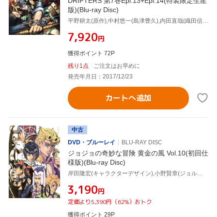
DRIFTERS 第7巻Epi.13+Epi.14(特装限定生産
版)(Blu-ray Disc)
平野耕太(原作),中村悠一(島津豊久),内田直哉(織田信長),斎賀みつき(那須与一),中森良治(キャラクターデザイン、総作画監督),石井妥師(音楽),松尾早人(音楽)
¥7,920
円
獲得ポイント 72P
残り1点
ご注文はお早めに
発売年月日：2017/12/23
カートへ追加
中古
DVD・ブルーレイ
BLU-RAY DISC
ジョジョの奇妙な冒険 黄金の風 Vol.10(初回仕
様版)(Blu-ray Disc)
岸田隆宏(キャラクターデザイン),小野賢章(ジョルノ・バァーナ),中村悠一(ブローノ・ブチャラティ),諏訪部順一(レオーネ・アバッキオ),菅野祐悟(音楽)
¥3,190
円
定価より5,390円（62%）おトク
獲得ポイント 29P