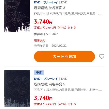
DVD・ブルーレイ
DVD
呪術廻戦 渋谷事変 3
芥見下々,榎木淳弥,内田雄馬,瀬戸麻沙美,中村悠一,平松禎史,小磯沙矢香,照井順政
¥3,740
円
定価より2,640円（41%）おトク
獲得ポイント 34P
在庫あり
発売年月日：2024/02/21
カートへ追加
中古
DVD・ブルーレイ
DVD
呪術廻戦 渋谷事変 5
芥見下々,榎木淳弥,内田雄馬,瀬戸麻沙美,中村悠一,平松禎史,小磯沙矢香,照井順政
¥3,740
円
定価より2,640円（41%）おトク