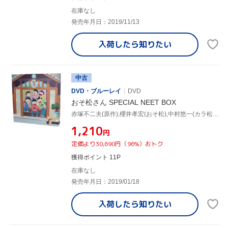
在庫なし
発売年月日：2019/11/13
入荷したら
知りたい
中古
DVD・ブルーレイ
DVD
おそ松さん SPECIAL NEET BOX
赤塚不二夫(原作),櫻井孝宏(おそ松),中村悠一(カラ松),神谷浩史(チョロ松),浅野直之(キャラクターデザイン),橋本由香利(音楽)
¥1,210
円
定価より30,690円（96%）おトク
獲得ポイント 11P
在庫なし
発売年月日：2019/01/18
入荷したら
知りたい