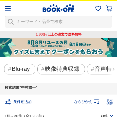
1,800円以上の注文で
送料無料
Blu-ray
映像特典収録
音声特
検索結果
中村悠一
条件を追加
ならびかえ
1件～30件（全1,268件）
30件