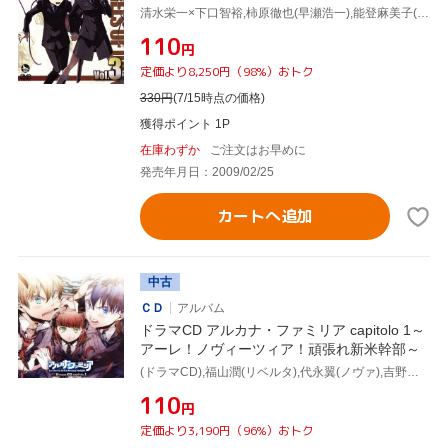
清水栄一×下口智裕,柿原徹也(早瀬浩一),能登麻美子(城崎絵美),福山潤(加藤久嵩),中村悠一(森次玲二),平井久司(キャラクターデザイン、総作画監督)
¥110
円
定価より8,250円（98%）おトク
330
円
(7/15時点の価格)
獲得ポイント 1P
在庫わずか
ご注文はお早めに
発売年月日：2009/02/25
カートへ追加
中古
ＣＤ
アルバム
ドラマCD アルカナ・ファミリア capitolo 1～
アーレ！ノヴィーツィア！頑張れ新米幹部～
(ドラマCD),福山潤(リベルタ),代永翼(ノヴァ),吉野裕行(デビト),杉田智和(パーチェ),中村悠一(ルカ),小杉十郎太(ダンテ),遊佐浩二(ジョーリィ)
¥110
円
定価より3,190円（96%）おトク