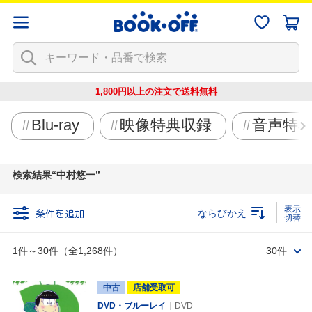
1,800円以上の注文で
送料無料
Blu-ray
映像特典収録
音声特
検索結果
中村悠一
条件を追加
ならびかえ
1件～30件（全1,268件）
30件
中古
店舗受取可
DVD・ブルーレイ
DVD