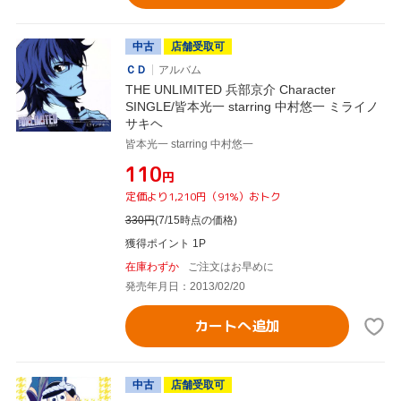
中古
店舗受取可
ＣＤ
アルバム
THE UNLIMITED 兵部京介 Character
SINGLE/皆本光一 starring 中村悠一 ミライノ
サキヘ
皆本光一 starring 中村悠一
¥110
円
定価より1,210円（91%）おトク
330
円
(7/15時点の価格)
獲得ポイント 1P
在庫わずか
ご注文はお早めに
発売年月日：2013/02/20
カートへ追加
中古
店舗受取可