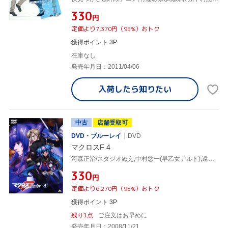
¥330
円
定価より7,370円（95%）おトク
獲得ポイント 3P
在庫なし
発売年月日：2011/04/06
入荷したら
知りたい
中古
店舗受取可
DVD・ブルーレイ
DVD
マクロスF 4
河森正治/スタジオぬえ,中村悠一(早乙女アルト),遠藤綾(シェリル・ノーム),江端里沙(キャラクターデザイン),高橋裕一(キャラクターデザイン),菅野よう子(音楽)
¥330
円
定価より6,270円（95%）おトク
獲得ポイント 3P
残り1点
ご注文はお早めに
発売年月日：2008/11/21