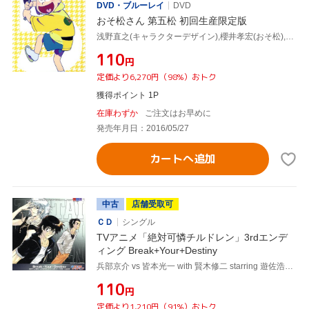
DVD・ブルーレイ
DVD
おそ松さん 第五松 初回生産限定版
浅野直之(キャラクターデザイン),櫻井孝宏(おそ松),中村悠一(カラ松),神谷浩史(チョロ松),橋本由香利(音楽)
¥110
円
定価より6,270円（98%）おトク
獲得ポイント 1P
在庫わずか
ご注文はお早めに
発売年月日：2016/05/27
カートへ追加
中古
店舗受取可
ＣＤ
シングル
TVアニメ「絶対可憐チルドレン」3rdエンデ
ィング Break+Your+Destiny
兵部京介 vs 皆本光一 with 賢木修二 starring 遊佐浩二+中村悠一+谷山紀章
¥110
円
定価より1,210円（91%）おトク