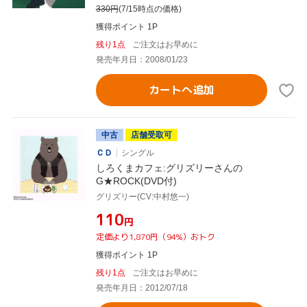
330
円
(7/15時点の価格)
獲得ポイント 1P
残り1点
ご注文はお早めに
発売年月日：2008/01/23
カートへ追加
中古
店舗受取可
ＣＤ
シングル
しろくまカフェ:グリズリーさんの
G★ROCK(DVD付)
グリズリー(CV:中村悠一)
¥110
円
定価より1,870円（94%）おトク
獲得ポイント 1P
残り1点
ご注文はお早めに
発売年月日：2012/07/18