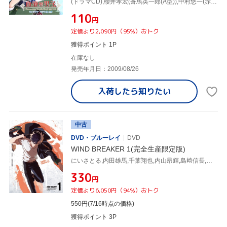
(ドラマCD),櫻井孝宏(蒼馬英一郎(A型)),中村悠一(赤羽響生(B型)),鈴木達央(白河里央(O型)),柿原徹也(黒崎雅(AB型)),遊佐浩二(玲音・ラントシュタイナー(理事長))
¥110
円
定価より2,090円（95%）おトク
獲得ポイント 1P
在庫なし
発売年月日：2009/08/26
入荷したら
知りたい
中古
DVD・ブルーレイ
DVD
WIND BREAKER 1(完全生産限定版)
にいさとる,内田雄馬,千葉翔也,内山昂輝,島﨑信長,中村悠一,川上大志,高橋諒
¥330
円
定価より6,050円（94%）おトク
550
円
(7/16時点の価格)
獲得ポイント 3P