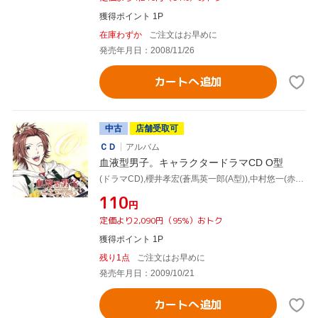
獲得ポイント 1P
在庫わずか
ご注文はお早めに
発売年月日：2008/11/26
カートへ追加
中古
店舗受取可
ＣＤ
アルバム
血液型男子。キャラクタードラマCD O型
(ドラマCD),櫻井孝宏(蒼馬英一郎(A型)),中村悠一(赤羽響生(B型)),鈴木達央(白河里央(O型)),柿原徹也(黒崎雅(AB型))
¥110
円
定価より2,090円（95%）おトク
獲得ポイント 1P
残り1点
ご注文はお早めに
発売年月日：2009/10/21
カートへ追加