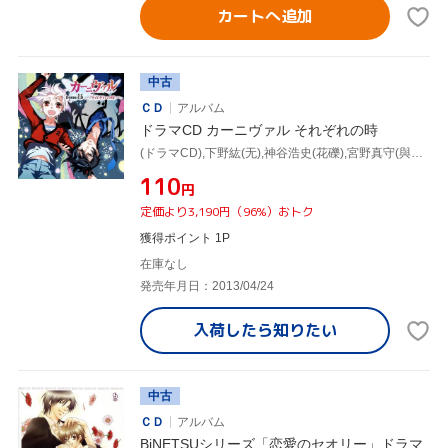
カートへ追加
中古
ＣＤ
アルバム
ドラマCD カーニヴァル それぞれの時
(ドラマCD),下野紘(无),神谷浩史(花礫),宮野真守(與儀),遠藤綾(ツクモ),小野大輔(平門),遊佐浩二(朔),中村悠一(喰)
¥110
円
定価より3,190円（96%）おトク
獲得ポイント 1P
在庫なし
発売年月日：2013/04/24
入荷したら
知りたい
中古
ＣＤ
アルバム
BiNETSUシリーズ「恋愛のセオリー」ドラマ