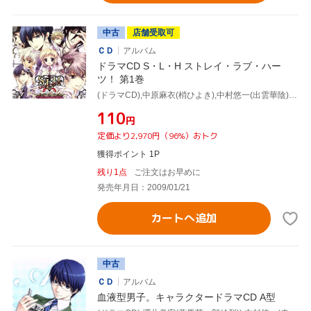
中古
店舗受取可
ＣＤ
アルバム
ドラマCD S・L・H ストレイ・ラブ・ハー
ツ！ 第1巻
(ドラマCD),中原麻衣(梢ひよき),中村悠一(出雲華陰),三木眞一郎(野生司恋雪),谷山紀章(壱河漣),小野大輔(冷泉久我),神谷浩史(山科岑満),櫻井孝宏(二宮季遠)
¥110
円
定価より2,970円（96%）おトク
獲得ポイント 1P
残り1点
ご注文はお早めに
発売年月日：2009/01/21
カートへ追加
中古
ＣＤ
アルバム
血液型男子。キャラクタードラマCD A型