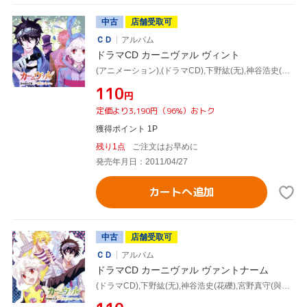
中古
店舗受取可
ＣＤ
アルバム
ドラマCD カーニヴァル ヴィント
(アニメーション),(ドラマCD),下野紘(无),神谷浩史(花礫),宮野真守(與儀),遠藤綾(ツクモ),小野大輔(平門),遊佐浩二(朔),中村悠一(喰)
¥110
円
定価より3,190円（96%）おトク
獲得ポイント 1P
残り1点
ご注文はお早めに
発売年月日：2011/04/27
カートへ追加
中古
店舗受取可
ＣＤ
アルバム
ドラマCD カーニヴァル ヴァントナーム
(ドラマCD),下野紘(无),神谷浩史(花礫),宮野真守(與儀),遠藤綾(ツクモ),小野大輔(平門),中村悠一(喰),保志総一朗(嘉禄)