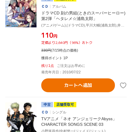
ＣＤ
アルバム
ドラマCD 刻の男組(ときのスーパーヒーロー)
第2弾「ヘタレメ☆浦島太郎」
(アニメ/ゲーム),(ドラマCD),平川大輔(浦島太郎),井上和彦(乙姫),諏訪部順一(亀),中村悠一(鯛),宮田幸季(ヒラメ),保志総一朗(エビ)
¥110
円
定価より2,640円（96%）おトク
330
円
(7/15時点の価格)
獲得ポイント 1P
残り1点
ご注文はお早めに
発売年月日：2010/07/22
カートへ追加
中古
店舗受取可
ＣＤ
シングル
TVアニメ「ネオ アンジェリークAbyss」
CHARACTER SONGS SCENE 03
小野坂昌也/中村悠一(ジェイド/ジェット)