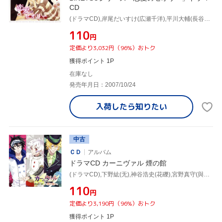
CD
(ドラマCD),岸尾だいすけ(広瀬千洋),平川大輔(長谷川賢悟),斎賀みつき(広瀬美紗子),中村悠一(斉藤),堀内賢雄(戸倉亮輔)
¥110
円
定価より3,032円（96%）おトク
獲得ポイント 1P
在庫なし
発売年月日：2007/10/24
入荷したら
知りたい
中古
ＣＤ
アルバム
ドラマCD カーニヴァル 煙の館
(ドラマCD),下野紘(无),神谷浩史(花礫),宮野真守(與儀),遠藤綾(ツクモ),小野大輔(平門),遊佐浩二(朔),中村悠一(喰)
¥110
円
定価より3,190円（96%）おトク
獲得ポイント 1P