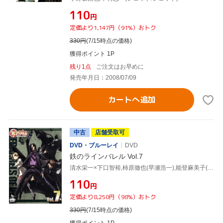
¥110
円
定価より1,147円（91%）おトク
330
円
(7/15時点の価格)
獲得ポイント 1P
残り1点
ご注文はお早めに
発売年月日：2008/07/09
カートへ追加
中古
店舗受取可
DVD・ブルーレイ
DVD
鉄のラインバレル Vol.7
清水栄一×下口智裕,柿原徹也(早瀬浩一),能登麻美子(城崎絵美),福山潤(加藤久嵩),中村悠一(森次玲二),平井久司(キャラクターデザイン、総作画監督)
¥110
円
定価より8,250円（98%）おトク
330
円
(7/15時点の価格)