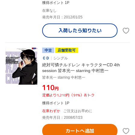
獲得ポイント 1P
在庫なし
発売年月日：2012/01/25
入荷したら
知りたい
中古
店舗受取可
ＣＤ
シングル
絶対可憐チルドレン キャラクターCD 4th
session 皆本光一 starring 中村悠一
皆本光一 starring 中村悠一
¥110
円
定価より1,210円（91%）おトク
獲得ポイント 1P
在庫わずか
ご注文はお早めに
発売年月日：2008/07/23
カートへ追加