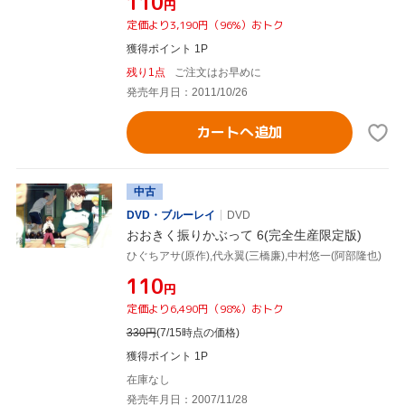
¥110
円
定価より3,190円（96%）おトク
獲得ポイント 1P
残り1点
ご注文はお早めに
発売年月日：2011/10/26
カートへ追加
中古
DVD・ブルーレイ
DVD
おおきく振りかぶって 6(完全生産限定版)
ひぐちアサ(原作),代永翼(三橋廉),中村悠一(阿部隆也)
¥110
円
定価より6,490円（98%）おトク
330
円
(7/15時点の価格)
獲得ポイント 1P
在庫なし
発売年月日：2007/11/28