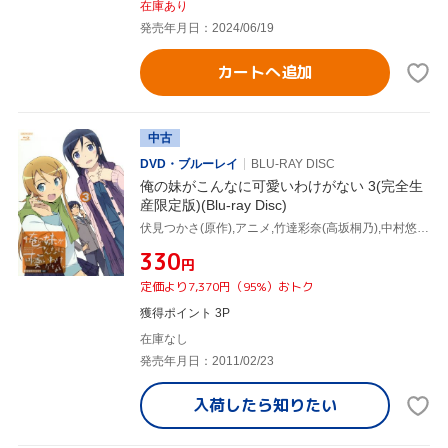
在庫あり
発売年月日：2024/06/19
カートへ追加
中古
DVD・ブルーレイ
BLU-RAY DISC
俺の妹がこんなに可愛いわけがない 3(完全生
産限定版)(Blu-ray Disc)
伏見つかさ(原作),アニメ,竹達彩奈(高坂桐乃),中村悠一(高坂京介),花澤香菜(黒猫),織田広之(キャラクターデザイン),神前暁(音楽)
¥330
円
定価より7,370円（95%）おトク
獲得ポイント 3P
在庫なし
発売年月日：2011/02/23
入荷したら
知りたい