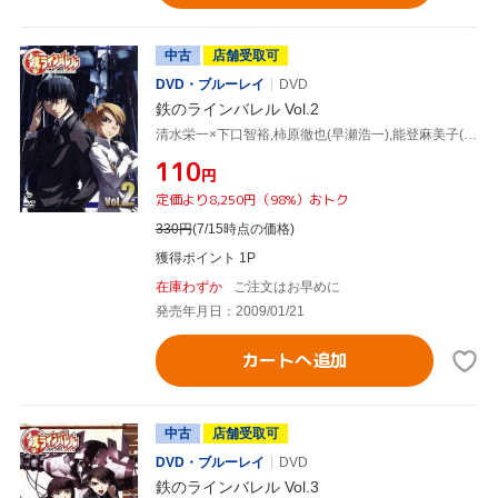
中古
店舗受取可
DVD・ブルーレイ
DVD
鉄のラインバレル Vol.2
清水栄一×下口智裕,柿原徹也(早瀬浩一),能登麻美子(城崎絵美),福山潤(加藤久嵩),中村悠一(森次玲二),平井久司(キャラクターデザイン、総作画監督)
¥110
円
定価より8,250円（98%）おトク
330
円
(7/15時点の価格)
獲得ポイント 1P
在庫わずか
ご注文はお早めに
発売年月日：2009/01/21
カートへ追加
中古
店舗受取可
DVD・ブルーレイ
DVD
鉄のラインバレル Vol.3