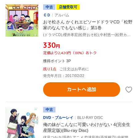
中古
店舗受取可
ＣＤ
アルバム
おそ松さん かくれエピソードドラマCD「松野
家のなんでもない感じ」第1巻
(ドラマCD),櫻井孝宏(松野おそ松),中村悠一(松野カラ松),神谷浩史(松野チョロ松),福山潤(松野一松),小野大輔(松野十四松),入野自由(松野トド松),斎藤桃子(女の子)
¥330
円
定価より2,420円（88%）おトク
獲得ポイント 3P
残り1点
ご注文はお早めに
発売年月日：2017/02/22
カートへ追加
中古
DVD・ブルーレイ
BLU-RAY DISC
俺の妹がこんなに可愛いわけがない 4(完全生
産限定版)(Blu-ray Disc)
伏見つかさ(原作),アニメ,竹達彩奈(高坂桐乃),中村悠一(高坂京介),花澤香菜(黒猫),織田広之(キャラクターデザイン),神前暁(音楽)