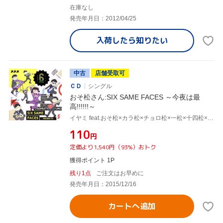
在庫なし
発売年月日：2012/04/25
入荷したら
知りたい
中古
店舗受取可
ＣＤ
シングル
おそ松さん:SIX SAME FACES ～今夜は最
高!!!!!!～
イヤミ feat.おそ松×カラ松×チョロ松×一松×十四松×トド松(cv.鈴村健一、櫻井孝宏、中村悠一、神谷浩史、福山潤、小野大輔、入野自由)
¥110
円
定価より1,540円（93%）おトク
獲得ポイント 1P
残り1点
ご注文はお早めに
発売年月日：2015/12/16
カートへ追加