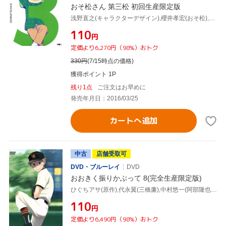
おそ松さん 第三松 初回生産限定版
浅野直之(キャラクターデザイン),櫻井孝宏(おそ松),中村悠一(カラ松),神谷浩史(チョロ松),橋本由香利(音楽)
¥110
円
定価より6,270円（98%）おトク
330
円
(7/15時点の価格)
獲得ポイント 1P
残り1点
ご注文はお早めに
発売年月日：2016/03/25
カートへ追加
中古
店舗受取可
DVD・ブルーレイ
DVD
おおきく振りかぶって 8(完全生産限定版)
ひぐちアサ(原作),代永翼(三橋廉),中村悠一(阿部隆也),浜口史郎(音楽)
¥110
円
定価より6,490円（98%）おトク