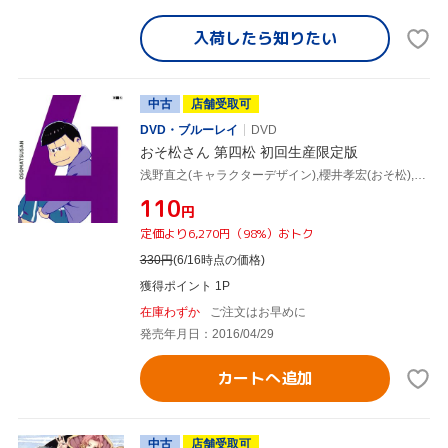
入荷したら
知りたい
中古
店舗受取可
DVD・ブルーレイ
DVD
おそ松さん 第四松 初回生産限定版
浅野直之(キャラクターデザイン),櫻井孝宏(おそ松),中村悠一(カラ松),神谷浩史(チョロ松),橋本由香利(音楽)
¥110
円
定価より6,270円（98%）おトク
330
円
(6/16時点の価格)
獲得ポイント 1P
在庫わずか
ご注文はお早めに
発売年月日：2016/04/29
カートへ追加
中古
店舗受取可