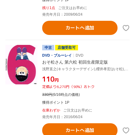
獲得ポイント 1P
残り1点
ご注文はお早めに
発売年月日：2009/06/24
カートへ追加
中古
店舗受取可
DVD・ブルーレイ
DVD
おそ松さん 第六松 初回生産限定版
浅野直之(キャラクターデザイン),櫻井孝宏(おそ松),中村悠一(カラ松),神谷浩史(チョロ松),橋本由香利(音楽)
¥110
円
定価より6,270円（98%）おトク
330
円
(6/16時点の価格)
獲得ポイント 1P
在庫わずか
ご注文はお早めに
発売年月日：2016/06/24
カートへ追加