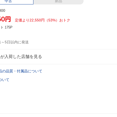
中古
新品
800
50
円
定価より22,550円（53%）おトク
ント
175P
1～5日以内に発送
品が入荷した店舗を見る
品の品質・付属品について
ついて