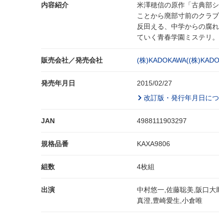
内容紹介
米澤穂信の原作「古典部シ
ことから廃部寸前のクラブ
反田える、中学からの腐れ
ていく青春学園ミステリ。
販売会社／発売会社
(株)KADOKAWA((株)K
発売年月日
2015/02/27
改訂版・発行年月日につ
JAN
4988111903297
規格品番
KAXA9806
組数
4枚組
出演
中村悠一,佐藤聡美,阪口大
真澄,豊崎愛生,小倉唯