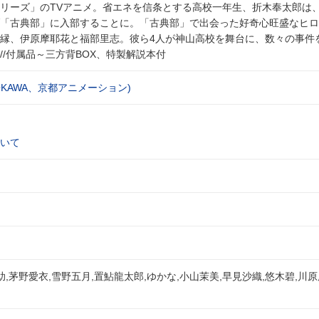
リーズ」のTVアニメ。省エネを信条とする高校一年生、折木奉太郎は
「古典部」に入部することに。「古典部」で出会った好奇心旺盛なヒロ
縁、伊原摩耶花と福部里志。彼ら4人が神山高校を舞台に、数々の事件
//付属品～三方背BOX、特製解説本付
ADOKAWA、京都アニメーション)
いて
助,茅野愛衣,雪野五月,置鮎龍太郎,ゆかな,小山茉美,早見沙織,悠木碧,川原