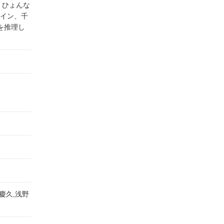
、ひょんな
イン、千
を推理し
慶久,浅野