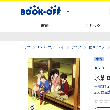
書籍
コミック
トップ
DVD・ブルーレイ
アニメ
国内アニメ
中古
ＤＶＤ
氷菓 BD
米澤穂信
志),
西屋