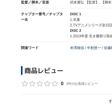
監督／脚本／音楽
武本康弘 【監督】, 【脚本
チャプター番号／チャプタ
DISC 1
ー名
1.氷菓
2.TVアニメシリーズ全2
DISC 2
1.2013年度 生き雛祭り
関連ワード
米澤穂信
/
中村悠一
/
佐藤
商品レビュー
0
0件のお客様レビュー