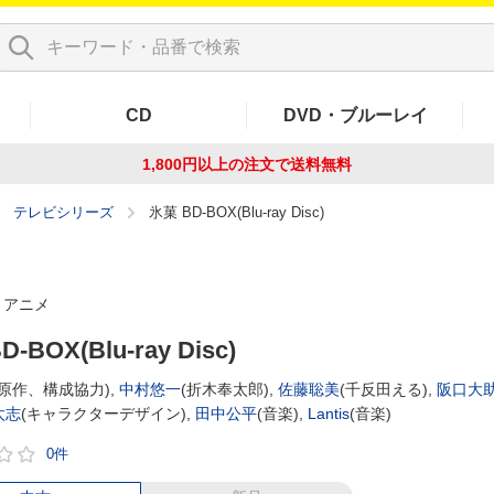
CD
DVD・ブルーレイ
1,800円以上の注文で
送料無料
テレビシリーズ
氷菓 BD-BOX(Blu-ray Disc)
アニメ
-BOX(Blu-ray Disc)
(原作、構成協力),
中村悠一
(折木奉太郎),
佐藤聡美
(千反田える),
阪口大
太志
(キャラクターデザイン),
田中公平
(音楽),
Lantis
(音楽)
0件