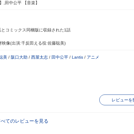
】,田中公平 【音楽】
2話とコミックス同梱版に収録された1話
取材映像(出演:千反田える役:佐藤聡美)
聡美
/
阪口大助
/
西屋太志
/
田中公平
/
Lantis
/
アニメ
レビューを
すべてのレビューを見る