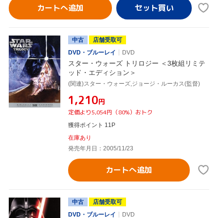
カートへ追加
中古
店舗受取可
DVD・ブルーレイ
DVD
スター・ウォーズ トリロジー ＜3枚組リミテ
ッド・エディション＞
(関連)スター・ウォーズ,ジョージ・ルーカス(監督)
¥1,210
円
定価より5,054円（80%）おトク
獲得ポイント 11P
在庫あり
発売年月日：2005/11/23
カートへ追加
中古
店舗受取可
DVD・ブルーレイ
DVD