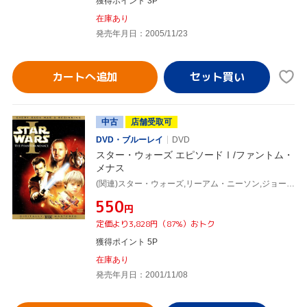
獲得ポイント 3P
在庫あり
発売年月日：2005/11/23
カートへ追加
中古
店舗受取可
DVD・ブルーレイ
DVD
スター・ウォーズ エピソードⅠ/ファントム・
メナス
(関連)スター・ウォーズ,リーアム・ニーソン,ジョージ・ルーカス(製作総指揮、脚本),ユアン・マクレガー,ナタリー・ポートマン,ジェイク・ロイド,ジョン・ウィリアムズ(音楽)
¥550
円
定価より3,828円（87%）おトク
獲得ポイント 5P
在庫あり
発売年月日：2001/11/08