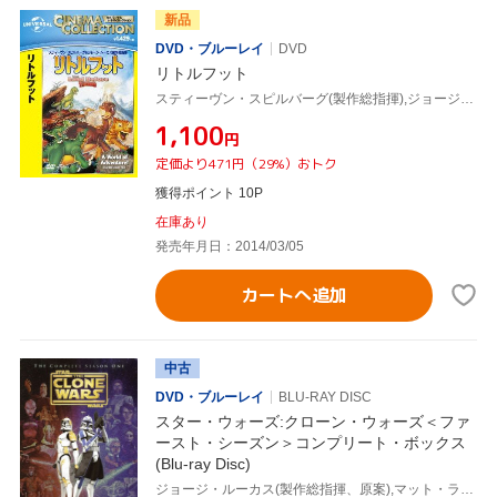
新品
DVD・ブルーレイ
DVD
リトルフット
スティーヴン・スピルバーグ(製作総指揮),ジョージ・ルーカス(製作総指揮),ガブリエル・ダモン(リトル・フット),キャンディス・ハトソン(セラ),ジェームズ・ホーナー(音楽)
¥1,100
円
定価より471円（29%）おトク
獲得ポイント 10P
在庫あり
発売年月日：2014/03/05
カートへ追加
中古
DVD・ブルーレイ
BLU-RAY DISC
スター・ウォーズ:クローン・ウォーズ＜ファ
ースト・シーズン＞コンプリート・ボックス
(Blu-ray Disc)
ジョージ・ルーカス(製作総指揮、原案),マット・ランター(アナキン・スカイウォーカー),アシュレイ・エクステイン(アソーカ・タノ),ジェームズ・アーノルド・テイラー(オビ=ワン・ケノービ),ケヴィン・カイナー(音楽)