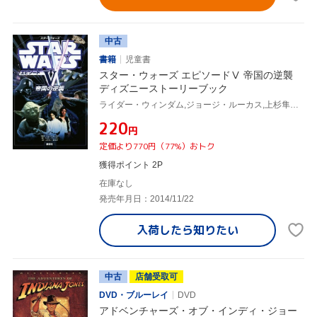
中古
書籍
児童書
スター・ウォーズ エピソードⅤ 帝国の逆襲
ディズニーストーリーブック
ライダー・ウィンダム,ジョージ・ルーカス,上杉隼人,潮裕子
¥220
円
定価より770円（77%）おトク
獲得ポイント 2P
在庫なし
発売年月日：2014/11/22
入荷したら
知りたい
中古
店舗受取可
DVD・ブルーレイ
DVD
アドベンチャーズ・オブ・インディ・ジョー