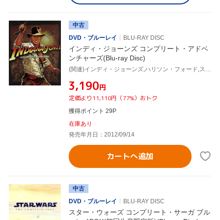
中古
DVD・ブルーレイ
BLU-RAY DISC
インディ・ジョーンズ コンプリート・アドベ
ンチャーズ(Blu-ray Disc)
(関連)インディ・ジョーンズ,ハリソン・フォード,スティーヴン・スピルバーグ(監督),ジョージ・ルーカス(製作総指揮、原案)
¥3,190
円
定価より11,110円（77%）おトク
獲得ポイント 29P
在庫あり
発売年月日：2012/09/14
カートへ追加
中古
DVD・ブルーレイ
BLU-RAY DISC
スター・ウォーズ コンプリート・サーガ ブル