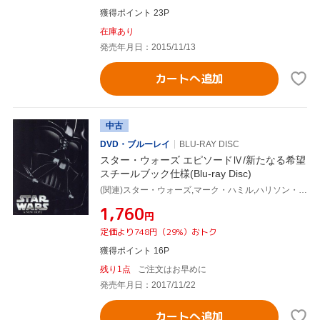
獲得ポイント 23P
在庫あり
発売年月日：2015/11/13
カートへ追加
中古
DVD・ブルーレイ
BLU-RAY DISC
スター・ウォーズ エピソードⅣ/新たなる希望
スチールブック仕様(Blu-ray Disc)
(関連)スター・ウォーズ,マーク・ハミル,ハリソン・フォード,キャリー・フィッシャー,ジョージ・ルーカス(監督、脚本),ジョン・ウィリアムズ(音楽)
¥1,760
円
定価より748円（29%）おトク
獲得ポイント 16P
残り1点
ご注文はお早めに
発売年月日：2017/11/22
カートへ追加