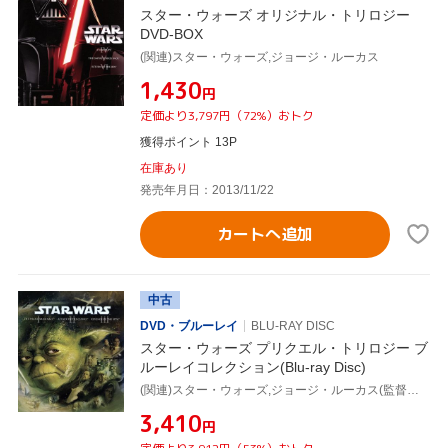
スター・ウォーズ オリジナル・トリロジー
DVD-BOX
(関連)スター・ウォーズ,ジョージ・ルーカス
¥1,430
円
定価より3,797円（72%）おトク
獲得ポイント 13P
在庫あり
発売年月日：2013/11/22
カートへ追加
中古
DVD・ブルーレイ
BLU-RAY DISC
スター・ウォーズ プリクエル・トリロジー ブ
ルーレイコレクション(Blu-ray Disc)
(関連)スター・ウォーズ,ジョージ・ルーカス(監督、脚本、製作総指揮)
¥3,410
円