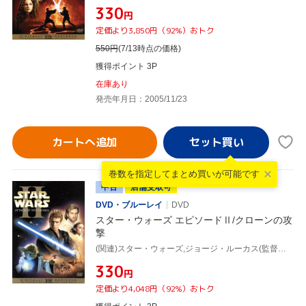
¥330
円
定価より3,850円（92%）おトク
550
円
(7/13時点の価格)
獲得ポイント 3P
在庫あり
発売年月日：2005/11/23
カートへ追加
巻数を指定して
まとめ買いが可能です
中古
店舗受取可
DVD・ブルーレイ
DVD
スター・ウォーズ エピソードⅡ/クローンの攻
撃
(関連)スター・ウォーズ,ジョージ・ルーカス(監督、脚本、製作総指揮),ユアン・マクレガー,ナタリー・ポートマン,ヘイデン・クリステンセン,ジョン・ウィリアムズ
¥330
円
定価より4,048円（92%）おトク