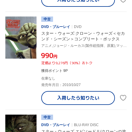
中古
DVD・ブルーレイ
DVD
スター・ウォーズ:クローン・ウォーズ＜セカ
ンド・シーズン＞コンプリート・ボックス
アニメ,ジョージ・ルーカス(製作総指揮、原案),マット・ランター(アナキン・スカイウォーカー),アシュレイ・エクステイン(アソーカ・タノ),ジェームズ・アーノルド・テイラー(オビ=ワン・ケノービ),ケヴィン・カイナー(音楽)
¥990
円
定価より9,276円（90%）おトク
獲得ポイント 9P
在庫なし
発売年月日：2010/10/27
入荷したら
知りたい
中古
DVD・ブルーレイ
BLU-RAY DISC
スター・ウォーズ エピソードⅡ/クローンの攻