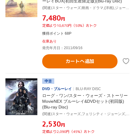
ーレイBOX(初回生産限定版)(Blu-ray Disc)
(関連)スター・ウォーズ,映画・ドラマ,(洋画),ジョージ・ルーカス(監督、脚本、製作総指揮),アーヴィン・カーシュナー(監督),リチャード・マーカンド(監督),ジョン・ウィリアムズ(音楽)
¥7,480
円
定価より10,670円（58%）おトク
獲得ポイント 68P
在庫あり
発売年月日：2011/09/16
カートへ追加
中古
DVD・ブルーレイ
BLU-RAY DISC
ローグ・ワン/スター・ウォーズ・ストーリー
MovieNEX ブルーレイ&DVDセット(初回版)
(Blu-ray Disc)
(関連)スター・ウォーズ,フェリシティ・ジョーンズ,ディエゴ・ルナ,ベン・メンデルソーン,ガレス・エドワーズ(監督),ジョージ・ルーカス(原作),ジョン・ノール(製作総指揮、原案、ビジュアル・エフェクト・スーパーバイザー),ジェイソン・マクガトラン(製作総指揮),マイケル・ジアッチーノ(音楽)
¥2,530
円
定価より2,090円（45%）おトク