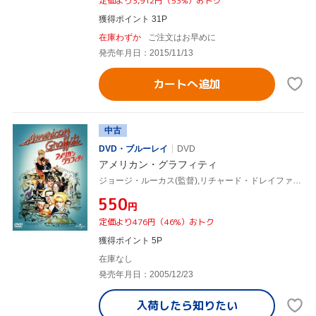
定価より3,912円（53%）おトク
獲得ポイント 31P
在庫わずか
ご注文はお早めに
発売年月日：2015/11/13
カートへ追加
中古
DVD・ブルーレイ
DVD
アメリカン・グラフィティ
ジョージ・ルーカス(監督),リチャード・ドレイファス,ロン・ハワード,ハリソン・フォード
¥550
円
定価より476円（46%）おトク
獲得ポイント 5P
在庫なし
発売年月日：2005/12/23
入荷したら
知りたい