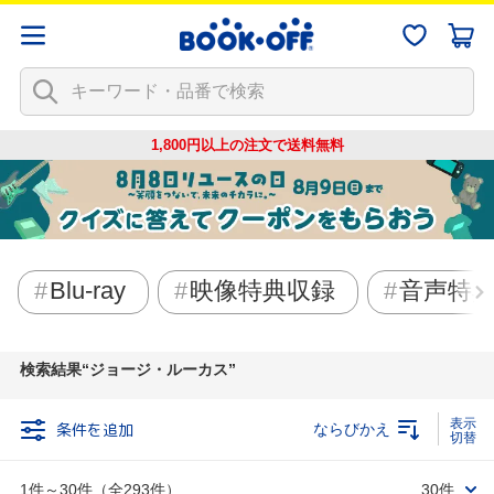
1,800円以上の注文で
送料無料
Blu-ray
映像特典収録
音声特
検索結果
ジョージ・ルーカス
条件を追加
ならびかえ
1件～30件（全293件）
30件