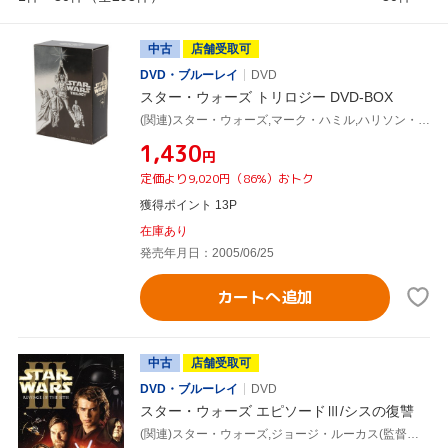
中古
店舗受取可
DVD・ブルーレイ
DVD
スター・ウォーズ トリロジー DVD-BOX
(関連)スター・ウォーズ,マーク・ハミル,ハリソン・フォード,キャリー・フィッシャー,ジョージ・ルーカス(製作総指揮),ジョン・ウィリアムズ(音楽)
¥1,430
円
定価より9,020円（86%）おトク
獲得ポイント 13P
在庫あり
発売年月日：2005/06/25
カートへ追加
中古
店舗受取可
DVD・ブルーレイ
DVD
スター・ウォーズ エピソードⅢ/シスの復讐
(関連)スター・ウォーズ,ジョージ・ルーカス(監督、脚本),ユアン・マクレガー,ヘイデン・クリステンセン,ナタリー・ポートマン