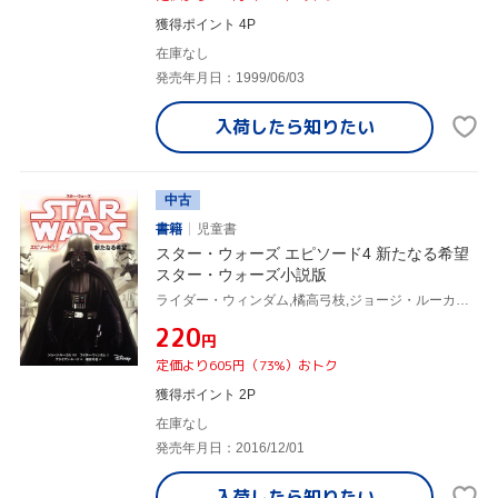
獲得ポイント 4P
在庫なし
発売年月日：1999/06/03
入荷したら
知りたい
中古
書籍
児童書
スター・ウォーズ エピソード4 新たなる希望
スター・ウォーズ小説版
ライダー・ウィンダム,橘高弓枝,ジョージ・ルーカス,ブライアン・ルード
¥220
円
定価より605円（73%）おトク
獲得ポイント 2P
在庫なし
発売年月日：2016/12/01
入荷したら
知りたい