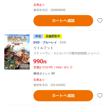
在庫あり
発売年月日：2008/06/06
カートへ追加
中古
店舗受取可
DVD・ブルーレイ
DVD
リトルフット
スティーヴン・スピルバーグ(製作総指揮),ジョージ・ルーカス(製作総指揮),ガブリエル・ダモン(リトル・フット),キャンディス・ハトソン(セラ),ドン・ブルース(監督)
¥990
円
定価より581円（36%）おトク
獲得ポイント 9P
在庫あり
発売年月日：2011/03/02
カートへ追加