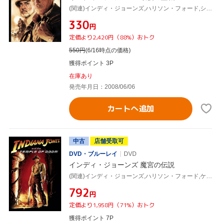
(関連)インディ・ジョーンズ,ハリソン・フォード,ショーン・コネリー,スティーヴン・スピルバーグ(監督),ジョージ・ルーカス(製作総指揮),ジョン・ウィリアムズ(音楽)
¥330
円
定価より2,420円（88%）おトク
550
円
(6/16時点の価格)
獲得ポイント 3P
在庫あり
発売年月日：2008/06/06
カートへ追加
中古
店舗受取可
DVD・ブルーレイ
DVD
インディ・ジョーンズ 魔宮の伝説
(関連)インディ・ジョーンズ,ハリソン・フォード,ケイト・キャプショー,スティーヴン・スピルバーグ(監督),ジョージ・ルーカス(原案、製作総指揮),ジョン・ウィリアムズ(音楽)
¥792
円
定価より1,958円（71%）おトク
獲得ポイント 7P