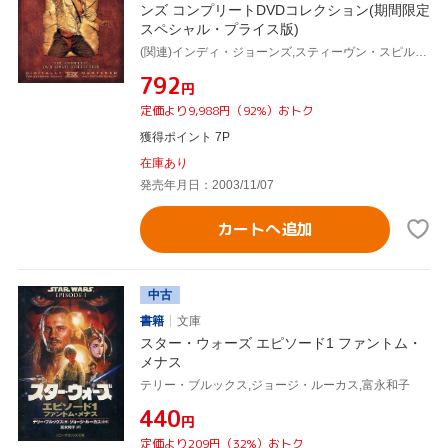
ンズ コンプリートDVDコレクション(期間限定
スペシャル・プライス版)
(関連)インディ・ジョーンズ,スティーヴン・スピルバーグ(監督),ハリソン・フォード,ジョージ・ルーカス(製作総指揮、原案)
¥792
円
定価より9,988円（92%）おトク
獲得ポイント 7P
在庫あり
発売年月日：2003/11/07
カートへ追加
中古
書籍
文庫
スター・ウォーズ エピソード1 ファントム・
メナス
テリー・ブルックス,ジョージ・ルーカス,富永和子
¥440
円
定価より209円（32%）おトク