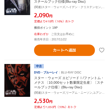
スチールブック仕様(Blu-ray Disc)
(関連)スター・ウォーズ,ヘイデン・クリステンセン,ユアン・マクレガー,ナタリー・ポートマン,ジョージ・ルーカス(監督、製作総指揮、脚本),ジョン・ウィリアムズ(音楽)
¥2,090
円
定価より418円（16%）おトク
獲得ポイント 19P
在庫わずか
ご注文はお早めに
発売年月日：2017/11/22
カートへ追加
中古
DVD・ブルーレイ
BLU-RAY DISC
スター・ウォーズ エピソードⅠ/ファントム・
メナス 〔10,000セット数量限定生産〕〔スチ
ールブック仕様〕(Blu-ray Disc)
(関連)スター・ウォーズ,リーアム・ニーソン,ユアン・マクレガー,ナタリー・ポートマン,ジョージ・ルーカス(監督、脚本、製作総指揮)
¥2,530
円
定価より1,650円（39%）おトク