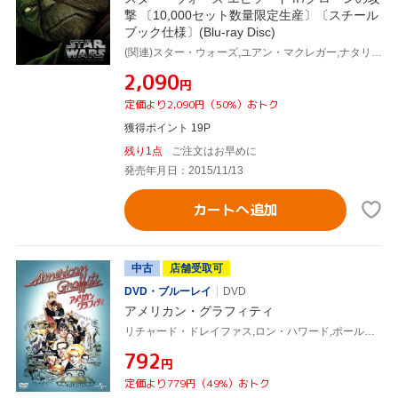
撃 〔10,000セット数量限定生産〕〔スチール
ブック仕様〕(Blu-ray Disc)
(関連)スター・ウォーズ,ユアン・マクレガー,ナタリー・ポートマン,ヘイデン・クリステンセン,ジョージ・ルーカス(監督、ストーリー、製作総指揮、脚本),ジョン・ウィリアムズ(音楽)
¥2,090
円
定価より2,090円（50%）おトク
獲得ポイント 19P
残り1点
ご注文はお早めに
発売年月日：2015/11/13
カートへ追加
中古
店舗受取可
DVD・ブルーレイ
DVD
アメリカン・グラフィティ
リチャード・ドレイファス,ロン・ハワード,ポール・ル・マット,ジョージ・ルーカス(監督)
¥792
円
定価より779円（49%）おトク