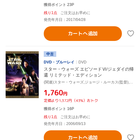
獲得ポイント 23P
残り1点
ご注文はお早めに
発売年月日：2017/04/28
カートへ追加
中古
DVD・ブルーレイ
DVD
スター・ウォーズ エピソードⅥ/ジェダイの帰
還 リミテッド・エディション
(関連)スター・ウォーズ,ジョージ・ルーカス(監督),マーク・ハミル,ハリソン・フォード
¥1,760
円
定価より1,372円（43%）おトク
獲得ポイント 16P
残り1点
ご注文はお早めに
発売年月日：2006/09/13
カートへ追加