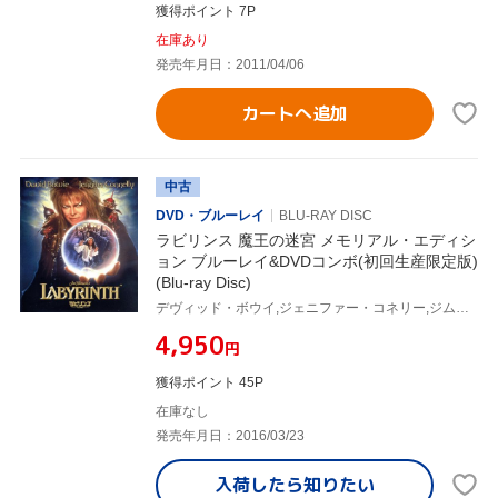
獲得ポイント 7P
在庫あり
発売年月日：2011/04/06
カートへ追加
中古
DVD・ブルーレイ
BLU-RAY DISC
ラビリンス 魔王の迷宮 メモリアル・エディシ
ョン ブルーレイ&DVDコンボ(初回生産限定版)
(Blu-ray Disc)
デヴィッド・ボウイ,ジェニファー・コネリー,ジム・ヘンソン(監督),ジョージ・ルーカス(製作総指揮)
¥4,950
円
獲得ポイント 45P
在庫なし
発売年月日：2016/03/23
入荷したら
知りたい