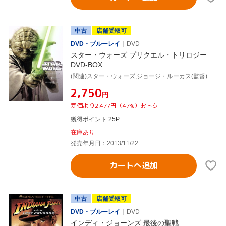
中古
店舗受取可
DVD・ブルーレイ
DVD
スター・ウォーズ プリクエル・トリロジー
DVD-BOX
(関連)スター・ウォーズ,ジョージ・ルーカス(監督)
¥2,750
円
定価より2,477円（47%）おトク
獲得ポイント 25P
在庫あり
発売年月日：2013/11/22
カートへ追加
中古
店舗受取可
DVD・ブルーレイ
DVD
インディ・ジョーンズ 最後の聖戦