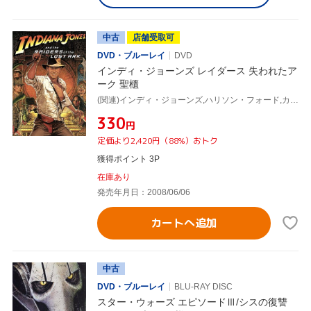
中古
店舗受取可
DVD・ブルーレイ
DVD
インディ・ジョーンズ レイダース 失われたア
ーク 聖櫃
(関連)インディ・ジョーンズ,ハリソン・フォード,カレン・アレン,スティーヴン・スピルバーグ(監督),ジョージ・ルーカス(原案、製作総指揮),ジョン・ウィリアムズ(音楽)
¥330
円
定価より2,420円（88%）おトク
獲得ポイント 3P
在庫あり
発売年月日：2008/06/06
カートへ追加
中古
DVD・ブルーレイ
BLU-RAY DISC
スター・ウォーズ エピソードⅢ/シスの復讐