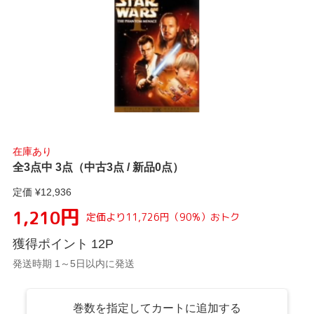
在庫あり
全3点中 3点（中古3点 / 新品0点）
定価 ¥
12,936
円
1,210
定価より
11,726
円
（
90
%）
おトク
獲得ポイント
12
P
発送時期 1～5日以内に発送
巻数を指定してカートに追加する