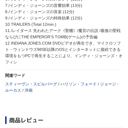
7./インディ・ジョーンズの音響効果 (13分)
8./インディ・ジョーンズの音楽 (12分)
9./インディ・ジョーンズの特殊効果 (12分)
10.TRAILERS (Total 12min.)
11./レイダース 失われたアーク《聖櫃》/魔宮の伝説 /最後の聖戦
ならびにTHE EMPEROR'S TOMB(ゲーム)の予告編
12.INDIANA JONES.COM DVDビデオが再生でき、マイクロソフ
ト・ウィンドウズ98SE以降のOSとインターネットに接続できる
環境をもつPCで再生することにより、インディ・ジョーンズ・オ
フィシ
関連ワード
スティーヴン・スピルバーグ
/
ハリソン・フォード
/
ジョージ・
ルーカス
/
洋画
商品レビュー