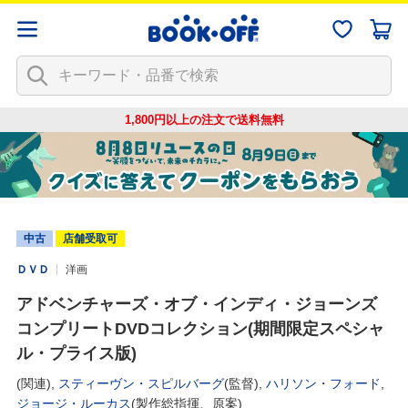
1,800円以上の注文で
送料無料
中古
店舗受取可
ＤＶＤ
洋画
アドベンチャーズ・オブ・インディ・ジョーンズ
コンプリートDVDコレクション(期間限定スペシャ
ル・プライス版)
(関連),
スティーヴン・スピルバーグ
(監督),
ハリソン・フォード
,
ジョージ・ルーカス
(製作総指揮、原案)