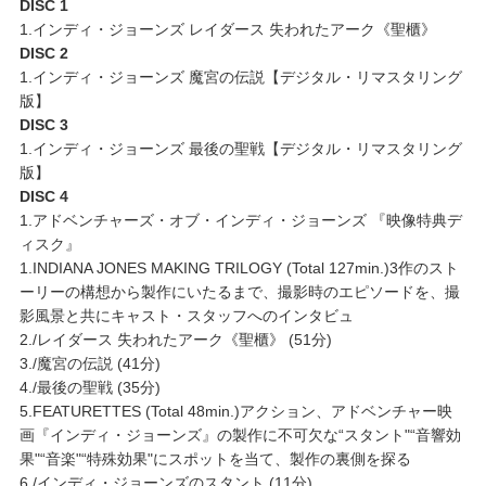
DISC 1
1.インディ・ジョーンズ レイダース 失われたアーク《聖櫃》
DISC 2
1.インディ・ジョーンズ 魔宮の伝説【デジタル・リマスタリング
版】
DISC 3
1.インディ・ジョーンズ 最後の聖戦【デジタル・リマスタリング
版】
DISC 4
1.アドベンチャーズ・オブ・インディ・ジョーンズ 『映像特典デ
ィスク』
1.INDIANA JONES MAKING TRILOGY (Total 127min.)3作のスト
ーリーの構想から製作にいたるまで、撮影時のエピソードを、撮
影風景と共にキャスト・スタッフへのインタビュ
2./レイダース 失われたアーク《聖櫃》 (51分)
3./魔宮の伝説 (41分)
4./最後の聖戦 (35分)
5.FEATURETTES (Total 48min.)アクション、アドベンチャー映
画『インディ・ジョーンズ』の製作に不可欠な“スタント"“音響効
果"“音楽"“特殊効果"にスポットを当て、製作の裏側を探る
6./インディ・ジョーンズのスタント (11分)