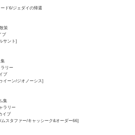
ソード6/ジェダイの帰還
ル散策
イブ
ルサント]
ム集
ャラリー
カイブ
トゥイーン/ジオノーシス]
ム集
ギャラリー
ーカイブ
ウ/ムスタファー/キャッシーク&オーダー66]