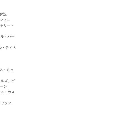
解説
ンソニ
ャリー・
ール・ハー
ル・ティペ
ス・ミュ
エルズ、ピ
ーン
ンス・カス
・ワッツ、