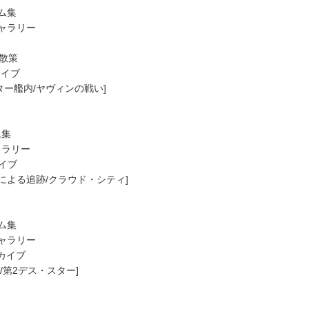
ム集
ギャラリー
ル散策
カイブ
ター艦内/ヤヴィンの戦い]
ム集
ャラリー
カイブ
隊による追跡/クラウド・シティ]
ム集
ギャラリー
ーカイブ
ア/第2デス・スター]