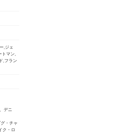
ー,ジェ
ートマン,
ド,フラン
、デニ
ダグ・チャ
イク・ロ