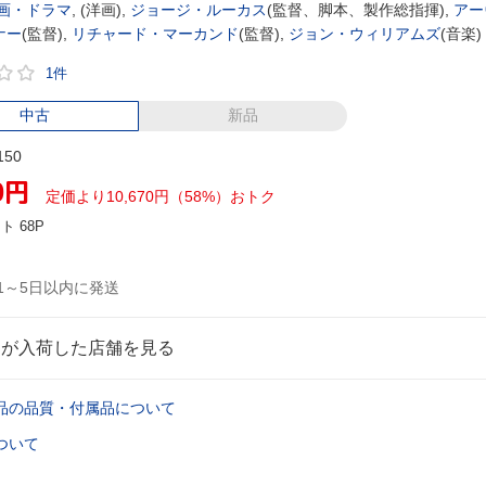
画・ドラマ
,
(洋画),
ジョージ・ルーカス
(監督、脚本、製作総指揮),
アー
ナー
(監督),
リチャード・マーカンド
(監督),
ジョン・ウィリアムズ
(音楽)
1件
中古
新品
150
0
円
定価より10,670円（58%）おトク
ント
68P
1～5日以内に発送
品が入荷した店舗を見る
品の品質・付属品について
ついて