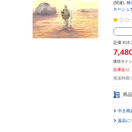
(関連),
映
カーシュ
定価 ¥18,
7,48
獲得ポイ
在庫あり
発送時期 
商
中古商
返品に