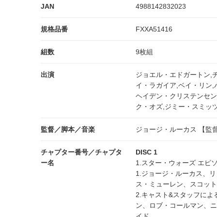
JAN
4988142832023
規格品番
FXXA51416
組数
9枚組
出演
ジョエル・エドガートン,
イ・ラガイア,ベイ・リン,
ヘイデン・クリステンセン,
ク・オズ,ジミー・スミッツ
監督／脚本／音楽
ジョージ・ルーカス 【監督
チャプター番号／チャプタ
DISC 1
ー名
1.スター・ウォーズ エピ
1.ジョージ・ルーカス、
ス・ミューレン、スコット
2.キャスト&スタッフに
ン、ロブ・コールマン、ニ
イド