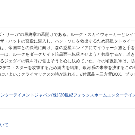
ズ・サーガ"の最終章の幕開けである。ルーク・スカイウォーカーとレイ
ザ・ハットの宮殿に潜入し、ハン・ソロを救出するため惑星タトゥイー
は、帝国軍との決戦に向け、森の惑星エンドアにてイウォーク族と手を
ーは、ルークをダークサイド暗黒面へ転落させようと共謀するが、若き
るジェダイの魂を呼び覚まそうと心に決めていた。その頃反乱軍は、防
2デス・スターを攻撃するため総力を結集、銀河系の未来を決するこの
にいよいよクライマックスの時が訪れる。//付属品～三方背BOX、ブッ
エンターテイメントジャパン(株)(20世紀フォックスホームエンターテイ
いて