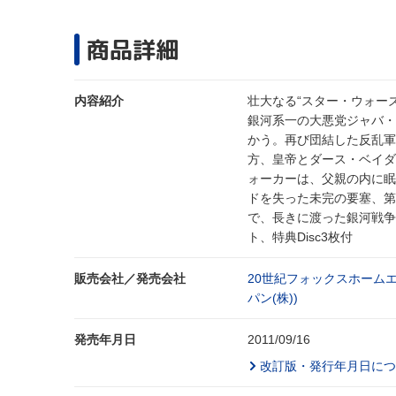
商品詳細
内容紹介
壮大なる“スター・ウォー
銀河系一の大悪党ジャバ・
かう。再び団結した反乱軍
方、皇帝とダース・ベイダ
ォーカーは、父親の内に眠
ドを失った未完の要塞、第
で、長きに渡った銀河戦争
ト、特典Disc3枚付
販売会社／発売会社
20世紀フォックスホーム
パン(株))
発売年月日
2011/09/16
改訂版・発行年月日につ