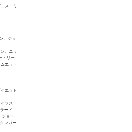
デニス・ミ
ン、ジョ
マン、ニッ
ー・リー
テムエラ・
ガイエット
サイラス・
ラード
、ジョー
クレガー