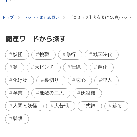
トップ
セット・まとめ買い
【コミック】犬夜叉(全56巻)セット
関連ワードから探す
妖怪
挑戦
修行
戦国時代
闇
大ピンチ
壮絶
進化
化け物
裏切り
恋心
犯人
卒業
無敵の二人
妖狼族
人間と妖怪
大苦戦
式神
蘇る
襲撃