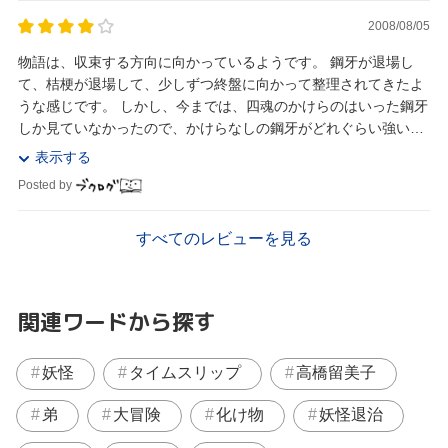
2008/08/05
物語は、収束する方向に向かっているようです。 鋼牙が退場し
て、桔梗が退場して、少しずつ終盤に向かって整理されてきたよ
うな感じです。 しかし、今までは、四魂のかけらのはいった鋼牙
しか見ていなかったので、かけらなしの鋼牙がどれぐらい強いの
かは、けっこう見えないですねぇ。 というより...
表示する
Posted by
すべてのレビューを見る
関連ワードから探す
妖怪
タイムスリップ
高橋留美子
弟
大冒険
化け物
妖怪退治