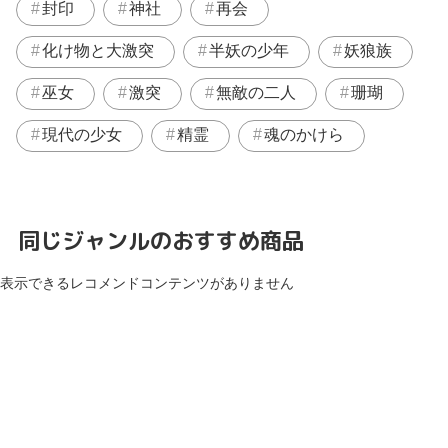
封印
神社
再会
化け物と大激突
半妖の少年
妖狼族
巫女
激突
無敵の二人
珊瑚
現代の少女
精霊
魂のかけら
同じジャンルのおすすめ商品
表示できるレコメンドコンテンツがありません