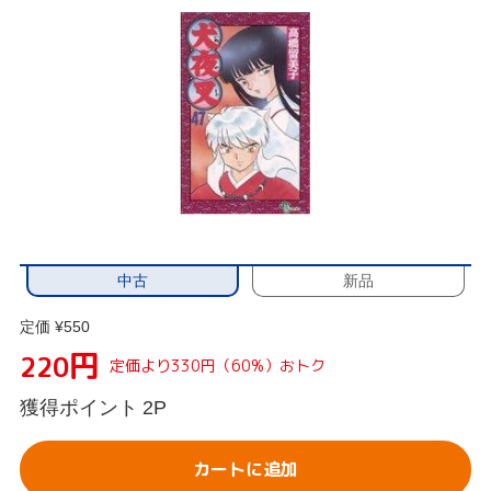
中古
新品
定価 ¥550
円
220
定価より330円（60%）おトク
獲得ポイント
2P
カートに追加